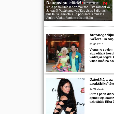
Daugaviņu ielūdz!
(5)
Ieeja pasākumā ir bez maksas. Īsta romantika
Jelgavā! Pasākuma vadītājs visas 3 dienas
būs tautā iemīļotais un populārais mūziķis
Ainārs Ašaks. Faniem būs unikāla
Autonegadījum
Kašers un viņ
31.05.2013.
Vienu no saviem
aizvadītajā treš
vadītājai Jogitai
viņas mašīna sadū
Dziedātāja uz
apakšbiksīt
31.05.2013.
Pirms pāris die
apmeklēja daudza
dziedātāja Elīza D