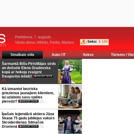
Piektdiena, 7. augusts
Seko:
8 186
Vārda diena: Alfrēds, Fredis, Madars
Smalkais stils
Auto / IT
Sekss
Tūrisms / Vie
Šarmantā Bišu PirtsMājas sirds
un dvēsele Elena Gradovska
kopā ar hokeja zvaigzni
Daugaviņu ielūdz!
(5)
Kā izmantot bezriska
griezienus jaunajiem klientiem,
lai uzlabotu savu spēles
pieredzi?
(2)
Īpašais leģendārā aktiera Jāņa
Skaņa 75 gadu jubilejas vakars
Skroderdienas Silmačos
Druvienā
(3)