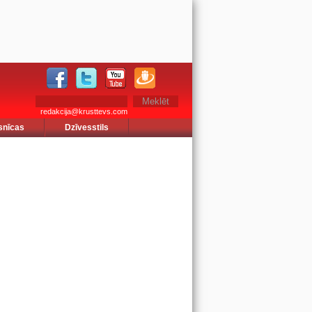
redakcija@krusttevs.com
snīcas
Dzīvesstils