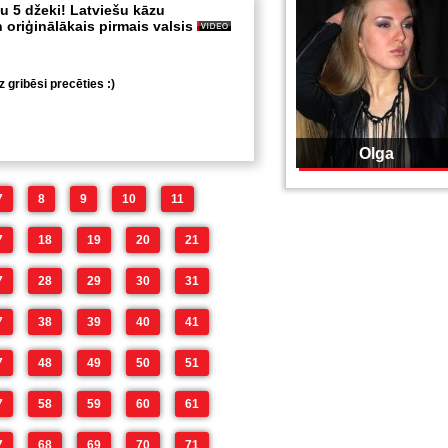
vu 5 džeki! Latviešu kāzu
 oriģinālākais pirmais valsis
 gribēsi precēties :)
Olga
7
8
9
10
11
7
18
19
20
21
7
28
29
30
31
7
38
39
40
41
7
48
49
50
51
7
58
59
60
61
7
68
69
70
71