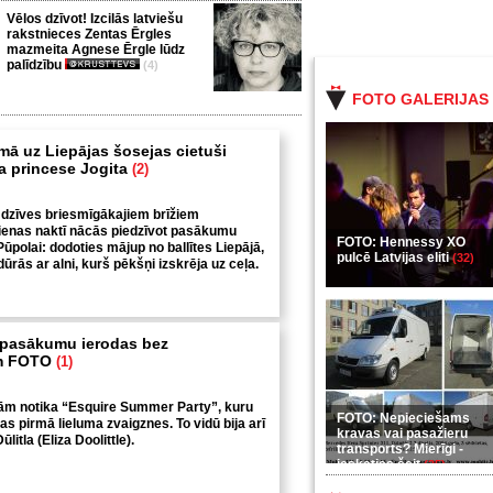
Vēlos dzīvot! Izcilās latviešu
rakstnieces Zentas Ērgles
mazmeita Agnese Ērgle lūdz
palīdzību
(4)
FOTO GALERIJAS
ā uz Liepājas šosejas cietuši
a princese Jogita
(2)
 dzīves briesmīgākajiem brīžiem
dienas naktī nācās piedzīvot pasākumu
FOTO: Hennessy XO
 Pūpolai: dodoties mājup no ballītes Liepājā,
pulcē Latvijas eliti
(32)
rās ar alni, kurš pēkšņi izskrēja uz ceļa.
 pasākumu ierodas bez
ēm FOTO
(1)
nām notika “Esquire Summer Party”, kuru
FOTO: Nepieciešams
s pirmā lieluma zvaigznes. To vidū bija arī
kravas vai pasažieru
ūlitla (Eliza Doolittle).
transports? Mierīgi -
ieskaties šeit
(35)