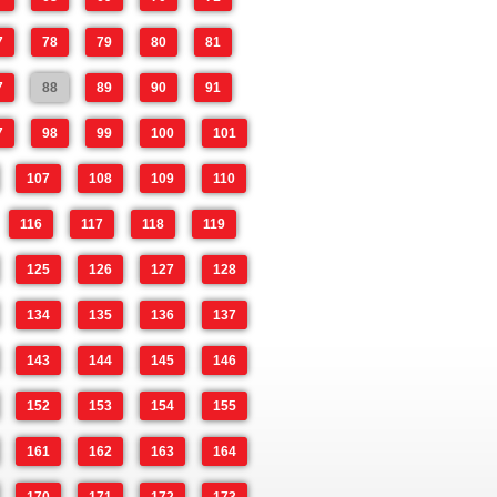
7
78
79
80
81
7
88
89
90
91
7
98
99
100
101
107
108
109
110
116
117
118
119
125
126
127
128
134
135
136
137
143
144
145
146
152
153
154
155
161
162
163
164