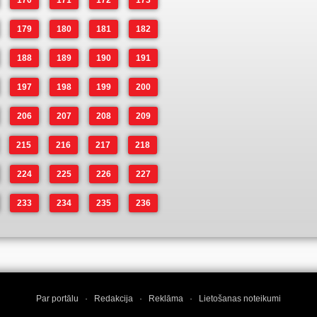
170
171
172
173
179
180
181
182
188
189
190
191
197
198
199
200
206
207
208
209
215
216
217
218
224
225
226
227
233
234
235
236
Par portālu
·
Redakcija
·
Reklāma
·
Lietošanas noteikumi