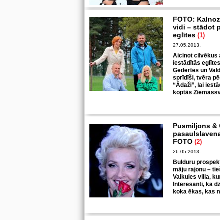
FOTO: Kalnozo
vidi – stādot
eglītes
(1)
27.05.2013.
Aicinot cilvēkus
iestādītās eglīt
Ģedertes un Vald
sprīdīši, tvēra p
“Ādaži”, lai ies
koptās Ziemassvē
Pusmiljons & C
pasaulslavenaj
FOTO
(2)
26.05.2013.
Bulduru prospek
māju rajonu – tie
Vaikules villa, ku
Interesanti, ka d
koka ēkas, kas n