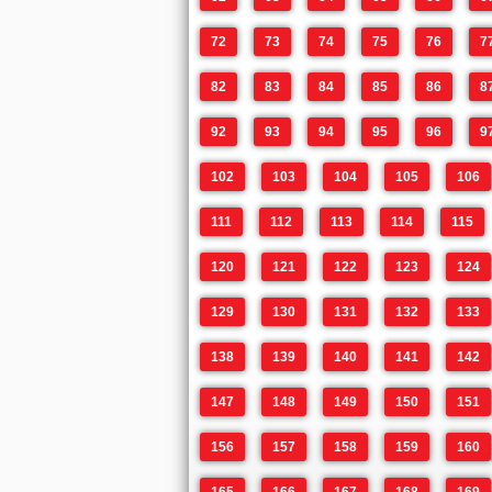
72
73
74
75
76
7
82
83
84
85
86
8
92
93
94
95
96
9
102
103
104
105
106
111
112
113
114
115
120
121
122
123
124
129
130
131
132
133
138
139
140
141
142
147
148
149
150
151
156
157
158
159
160