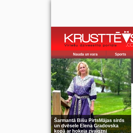
Nauda un vara
Sports
Šarmantā Bišu PirtsMājas sirds
un dvēsele Elena Gradovska
kopā ar hokeja zvaigzni