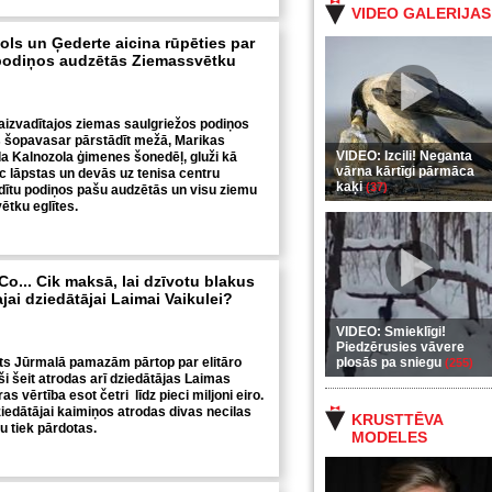
VIDEO GALERIJAS
ls un Ģederte aicina rūpēties par
 podiņos audzētās Ziemassvētku
 aizvadītajos ziemas saulgriežos podiņos
es šopavasar pārstādīt mežā, Marikas
VIDEO: Izcili! Neganta
a Kalnozola ģimenes šonedēļ, gluži kā
vārna kārtīgi pārmāca
ēc lāpstas un devās uz tenisa centru
kaķi
(37)
tādītu podiņos pašu audzētās un visu ziemu
tku eglītes.
o... Cik maksā, lai dzīvotu blakus
ai dziedātājai Laimai Vaikulei?
VIDEO: Smieklīgi!
Piedzērusies vāvere
ts Jūrmalā pamazām pārtop par elitāro
plosās pa sniegu
(255)
ši šeit atrodas arī dziedātājas Laimas
ras vērtība esot četri līdz pieci miljoni eiro.
ziedātājai kaimiņos atrodas divas necilas
KRUSTTĒVA
u tiek pārdotas.
MODELES