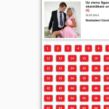
Uz vienu līga
skaistākais un
(4)
26.05.2013.
Noskaties! Uzreiz
1
2
3
4
5
6
12
13
14
15
16
1
22
23
24
25
26
2
32
33
34
35
36
3
42
43
44
45
46
4
52
53
54
55
56
5
62
63
64
65
66
6