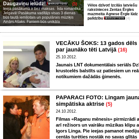
Daugaviņu ielūdz!
(5)
Vēlos dzīvot! Izcilās latviešu
Ieeja pasākumā ir bez maksas. Īsta romantika
rakstnieces Zentas Ērgles
Jelgavā! Pasākuma vadītājs visas 3 dienas
mazmeita Agnese Ērgle lūdz
būs tautā iemīļotais un populārais mūziķis
palīdzību
(4)
Ainārs Ašaks. Faniem būs unikāla
VECĀKU ŠOKS: 13 gados dēls 
par jaunāko tēti Latvijā
(16)
25.10.2012.
Jaunais LNT dokumentālais seriāls Dz
krustcelēs balstīts uz patiesiem un re
notikumiem dažādās ģimenēs.
PAPARACI FOTO: Lingam jauna
simpātiska aktrise
(5)
24.10.2012.
Filmas «Raganu mēnesis» pirmizrādi 
arī režisors un vairāku mūzikas klipu 
Igors Linga. Pie ieejas pamanot mediju
centās turēties nostāk no savas glītās