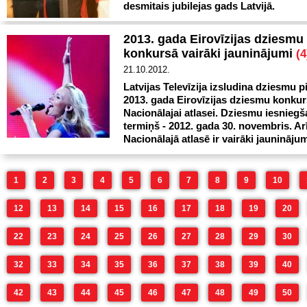
desmitais jubilejas gads Latvijā.
2013. gada Eirovīzijas dziesmu
konkursā vairāki jauninājumi
(4
21.10.2012.
Latvijas Televīzija izsludina dziesmu p
2013. gada Eirovīzijas dziesmu konku
Nacionālajai atlasei. Dziesmu iesnieg
termiņš - 2012. gada 30. novembris. Ar
Nacionālajā atlasē ir vairāki jauninājum
1
2
3
4
5
6
7
8
9
10
12
13
14
15
16
17
18
19
20
22
23
24
25
26
27
28
29
30
32
33
34
35
36
37
38
39
40
42
43
44
45
46
47
48
49
50