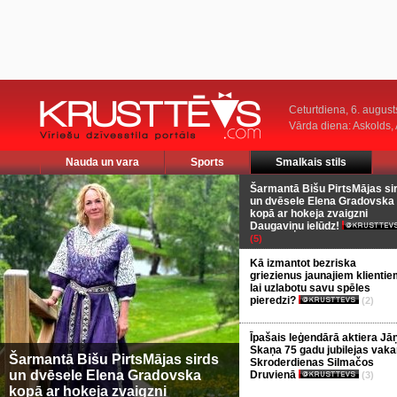
Ceturtdiena, 6. august
Vārda diena: Askolds,
Nauda un vara
Sports
Smalkais stils
Šarmantā Bišu PirtsMājas si
un dvēsele Elena Gradovska
kopā ar hokeja zvaigzni
Daugaviņu ielūdz!
(5)
Kā izmantot bezriska
griezienus jaunajiem klientie
lai uzlabotu savu spēles
pieredzi?
(2)
Īpašais leģendārā aktiera Jā
Skaņa 75 gadu jubilejas vaka
Šarmantā Bišu PirtsMājas sirds
Skroderdienas Silmačos
un dvēsele Elena Gradovska
Druvienā
(3)
kopā ar hokeja zvaigzni