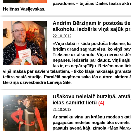
pavadones – bijušās Dailes teātra aktr
Helēnas Vasiļevskas.
Andrim Bērziņam ir postoša ti
alkoholu. Iedzēris viņš sajūk pr
22.10.2012.
«Viņa dabā ir kāda postoša tieksme, ka
brīdim draud sagraut visu, ko viņš pav
Tieksme uz alkoholu. Viņa nervu sistē
nepanes, iedzēris par daudz, viņš sajū
tas ir, es nepārspīlēju. Reizēm man liek
viņš maksā par saviem talantiem,» tikko klajā nākušajā grāmatā
teātra sestā studija. Paralēlā pagātne» saka tās autore, aktiera
Bērziņa dzīvesbiedre Lenvija Sīle.
Ušakovu neielaiž burziņā, atstā
ielas samirkt lietū
(4)
21.10.2012.
Ar smalku vīnu un krāšņu modes skati
pagājušās nedēļas nogalē tika svinēts
pasaulslavenā itāļu zīmola «Max Mara