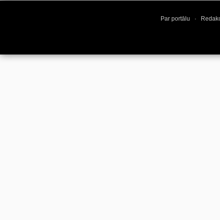
Par portālu
·
Redakc