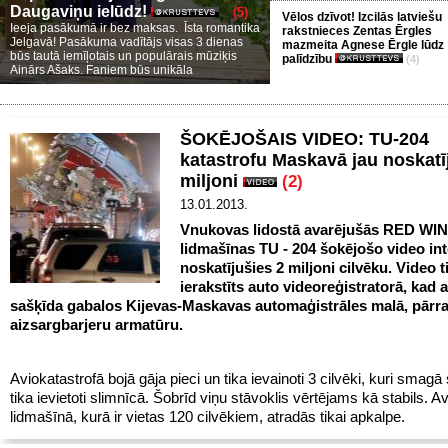
Daugaviņu ielūdz!
(5)
Vēlos dzīvot! Izcilās latviešu
Ieeja pasākumā ir bez maksas. Īsta romantika
rakstnieces Zentas Ērgles
Jelgavā! Pasākuma vadītājs visas 3 dienas
mazmeita Agnese Ērgle lūdz
būs tautā iemīļotais un populārais mūziķis
palīdzību
(4)
Ainārs Ašaks. Faniem būs unikāla
ŠOKĒJOŠAIS VIDEO: TU-204
katastrofu Maskavā jau noskatī
miljoni
(2)
13.01.2013.
Vnukovas lidostā avarējušās RED WI
lidmašīnas TU - 204 šokējošo video int
noskatījušies 2 miljoni cilvēku. Video t
ierakstīts auto videoreģistratorā, kad a
sašķīda gabalos Kijevas-Maskavas automaģistrāles malā, pārra
aizsargbarjeru armatūru.
Aviokatastrofā bojā gāja pieci un tika ievainoti 3 cilvēki, kuri smagā 
tika ievietoti slimnīcā. Šobrīd viņu stāvoklis vērtējams kā stabils. Av
lidmašīnā, kurā ir vietas 120 cilvēkiem, atradās tikai apkalpe.