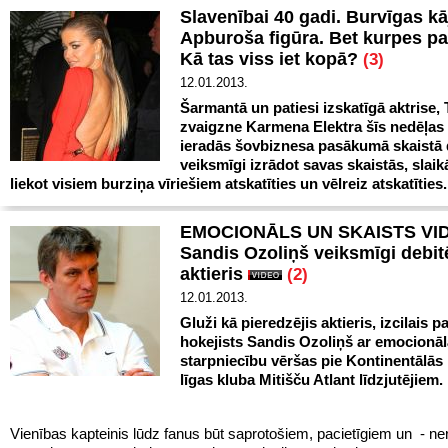
Slavenībai 40 gadi. Burvīgas kā
Apburoša figūra. Bet kurpes par
Kā tas viss iet kopā?
(3)
12.01.2013.
Šarmantā un patiesi izskatīgā aktrise,
zvaigzne Karmena Elektra šīs nedēļas
ieradās šovbiznesa pasākumā skaistā 
veiksmīgi izrādot savas skaistās, slaik
liekot visiem burziņa vīriešiem atskatīties un vēlreiz atskatīties.
EMOCIONĀLS UN SKAISTS VI
Sandis Ozoliņš veiksmīgi debit
aktieris
(2)
12.01.2013.
Gluži kā pieredzējis aktieris, izcilais 
hokejists Sandis Ozoliņš ar emocionāl
starpniecību vēršas pie Kontinentālās
līgas kluba Mitišču Atlant līdzjutējiem.
Vienības kapteinis lūdz fanus būt saprotošiem, pacietīgiem un - ne