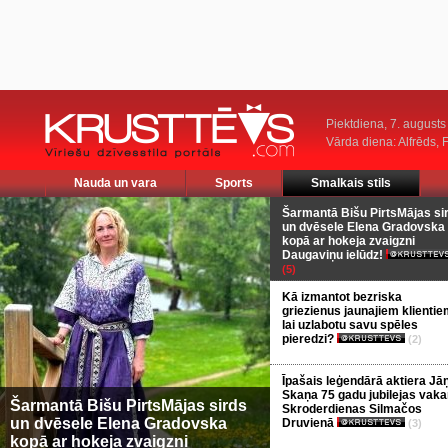
Piektdiena, 7. augusts
Vārda diena: Alfrēds, 
Nauda un vara
Sports
Smalkais stils
Šarmantā Bišu PirtsMājas si
un dvēsele Elena Gradovska
kopā ar hokeja zvaigzni
Daugaviņu ielūdz!
(5)
Kā izmantot bezriska
griezienus jaunajiem klientie
lai uzlabotu savu spēles
pieredzi?
(2)
Īpašais leģendārā aktiera Jā
Skaņa 75 gadu jubilejas vaka
Šarmantā Bišu PirtsMājas sirds
Skroderdienas Silmačos
un dvēsele Elena Gradovska
Druvienā
(3)
kopā ar hokeja zvaigzni