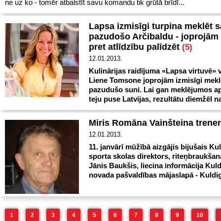
ne uz ko - tomēr atbalstīt savu komandu tik grūtā brīdī...
Lapsa izmisīgi turpina meklēt 
pazudošo Arčibaldu - joprojām
pret atlīdzību palīdzēt
(5)
12.01.2013.
Kulinārijas raidījuma «Lapsa virtuvē» v
Liene Tomsone joprojām izmisīgi mekl
pazudušo suni. Lai gan meklējumos a
teju puse Latvijas, rezultātu diemžēl n
Miris Romāna Vainšteina trene
12.01.2013.
11. janvārī mūžībā aizgājis bijušais Ku
sporta skolas direktors, riteņbraukšan
Jānis Baukšis, liecina informācija Kul
novada pašvaldības mājaslapā - Kuldiga
1
2
3
4
5
6
7
8
9
10