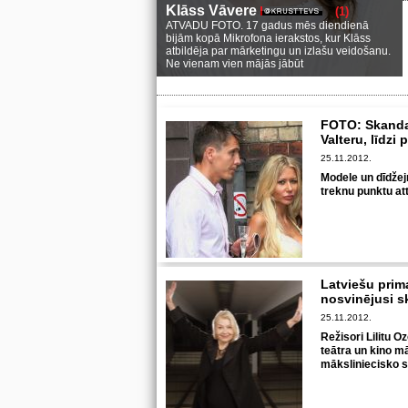
Klāss Vāvere
(1)
ATVADU FOTO. 17 gadus mēs diendienā
bijām kopā Mikrofona ierakstos, kur Klāss
atbildēja par mārketingu un izlašu veidošanu.
Ne vienam vien mājās jābūt
FOTO: Skandal
Valteru, līdz
25.11.2012.
Modele un dīdžej
treknu punktu at
Latviešu prim
nosvinējusi s
25.11.2012.
Režisori Lilitu Oz
teātra un kino m
māksliniecisko 