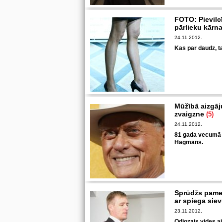
FOTO: Pievilc
pārlieku kārn
24.11.2012.
Kas par daudz, t
Mūžībā aizgāju
zvaigzne
(5)
24.11.2012.
81 gada vecumā no
Hagmans.
Sprūdžs pamet
ar spiega siev
23.11.2012.
Odiozais vides a