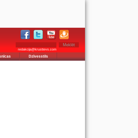
redakcija@krusttevs.com
snīcas
Dzīvesstils