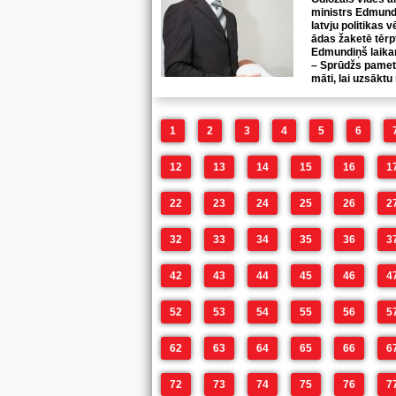
ministrs Edmund
latvju politikas v
ādas žaketē tērp
Edmundiņš laikam
– Sprūdžs pamet
māti, lai uzsāktu
1
2
3
4
5
6
12
13
14
15
16
1
22
23
24
25
26
2
32
33
34
35
36
3
42
43
44
45
46
4
52
53
54
55
56
5
62
63
64
65
66
6
72
73
74
75
76
7