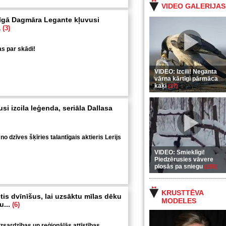
VIDEO GALERIJAS
īgā Dagmāra Legante kļuvusi
a
(3)
as par skādi!
VIDEO: Izcili! Neganta
vārna kārtīgi pārmāca
kaķi
(37)
si izcila leģenda, seriāla Dallasa
 dzīves šķīries talantīgais aktieris Lerijs
VIDEO: Smieklīgi!
Piedzērusies vāvere
plosās pa sniegu
(255)
KRUSTTĒVA
is dvīnīšus, lai uzsāktu mīlas dēku
MODELES
u...
(6)
izsardzības un reģionālās attīstības