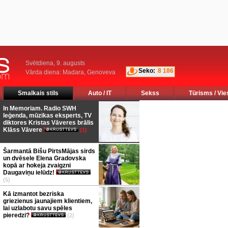
Svētdiena, 9. augusts
Seko:
8 186
Vārda diena: Madara, Genoveva
Smalkais stils
Auto / IT
Sekss
Tūrisms / Vie
In Memoriam. Radio SWH
leģenda, mūzikas eksperts, TV
diktores Kristas Vāveres brālis
Klāss Vāvere
(1)
Šarmantā Bišu PirtsMājas sirds
un dvēsele Elena Gradovska
kopā ar hokeja zvaigzni
Daugaviņu ielūdz!
(5)
Kā izmantot bezriska
griezienus jaunajiem klientiem,
lai uzlabotu savu spēles
pieredzi?
(2)