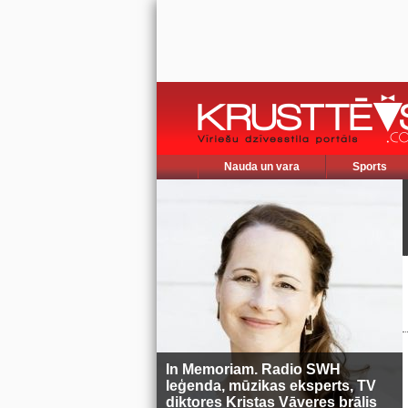
Nauda un vara
Sports
In Memoriam. Radio SWH
leģenda, mūzikas eksperts, TV
diktores Kristas Vāveres brālis