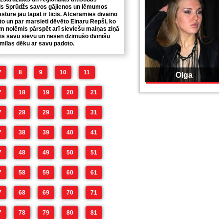
s Sprūdžs savos gājienos un lēmumos
ēsturē jau tāpat ir ticis. Atceramies dīvaino
to un par marsieti dēvēto Einaru Repši, ko
 nolēmis pārspēt arī sieviešu maiņas ziņā
is savu sievu un nesen dzimušo dvīnīšu
 mīlas dēku ar savu padoto.
7
8
9
10
11
Olga
7
18
19
20
21
7
28
29
30
31
7
38
39
40
41
7
48
49
50
51
7
58
59
60
61
7
68
69
70
71
7
78
79
80
81