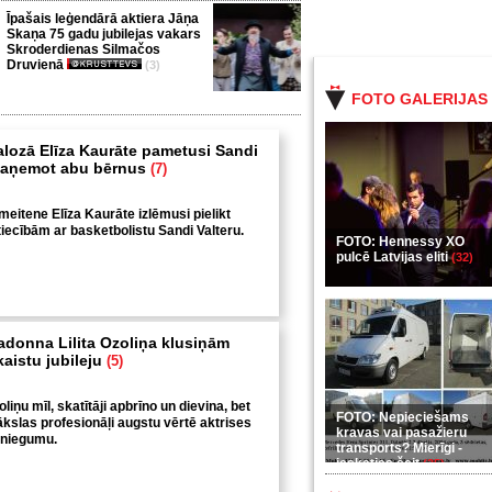
Īpašais leģendārā aktiera Jāņa
Skaņa 75 gadu jubilejas vakars
Skroderdienas Silmačos
Druvienā
(3)
FOTO GALERIJAS
ozā Elīza Kaurāte pametusi Sandi
i paņemot abu bērnus
(7)
meitene Elīza Kaurāte izlēmusi pielikt
tiecībām ar basketbolistu Sandi Valteru.
FOTO: Hennessy XO
pulcē Latvijas eliti
(32)
adonna Lilita Ozoliņa klusiņām
kaistu jubileju
(5)
oliņu mīl, skatītāji apbrīno un dievina, bet
FOTO: Nepieciešams
ākslas profesionāļi augstu vērtē aktrises
kravas vai pasažieru
sniegumu.
transports? Mierīgi -
ieskaties šeit
(35)