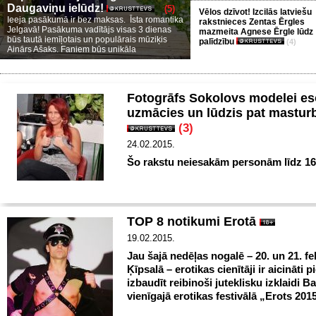
Daugaviņu ielūdz!
(5)
Vēlos dzīvot! Izcilās latviešu
Ieeja pasākumā ir bez maksas. Īsta romantika
rakstnieces Zentas Ērgles
Jelgavā! Pasākuma vadītājs visas 3 dienas
mazmeita Agnese Ērgle lūdz
būs tautā iemīļotais un populārais mūziķis
palīdzību
(4)
Ainārs Ašaks. Faniem būs unikāla
Fotogrāfs Sokolovs modelei es
uzmācies un lūdzis pat mastur
(3)
24.02.2015.
Šo rakstu neiesakām personām līdz 16
TOP 8 notikumi Erotā
19.02.2015.
Jau šajā nedēļas nogalē – 20. un 21. fe
Ķīpsalā – erotikas cienītāji ir aicināti 
izbaudīt reibinoši juteklisku izklaidi Bal
vienīgajā erotikas festivālā „Erots 201