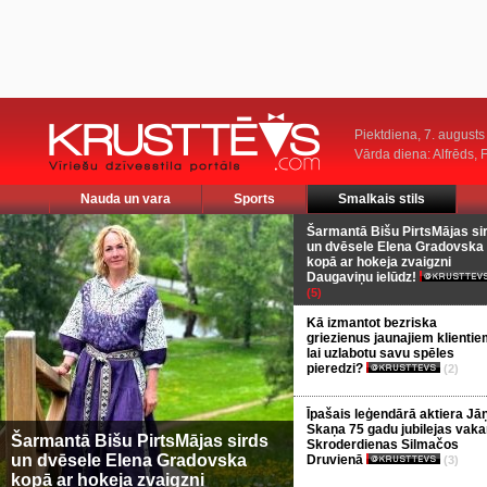
Piektdiena, 7. augusts
Vārda diena: Alfrēds, 
Nauda un vara
Sports
Smalkais stils
Šarmantā Bišu PirtsMājas si
un dvēsele Elena Gradovska
kopā ar hokeja zvaigzni
Daugaviņu ielūdz!
(5)
Kā izmantot bezriska
griezienus jaunajiem klientie
lai uzlabotu savu spēles
pieredzi?
(2)
Īpašais leģendārā aktiera Jā
Skaņa 75 gadu jubilejas vaka
Šarmantā Bišu PirtsMājas sirds
Skroderdienas Silmačos
un dvēsele Elena Gradovska
Druvienā
(3)
kopā ar hokeja zvaigzni