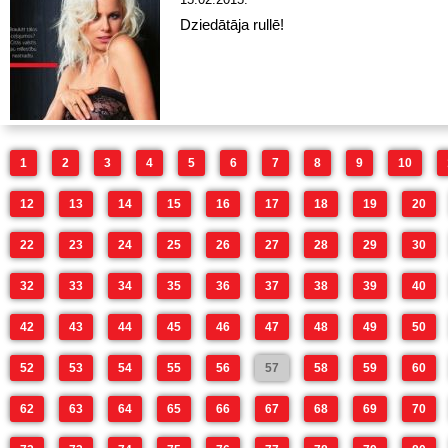
Dziedātāja rullē!
1
2
3
4
5
6
7
8
9
10
12
13
14
15
16
17
18
19
20
22
23
24
25
26
27
28
29
30
32
33
34
35
36
37
38
39
40
42
43
44
45
46
47
48
49
50
52
53
54
55
56
57
58
59
60
62
63
64
65
66
67
68
69
70