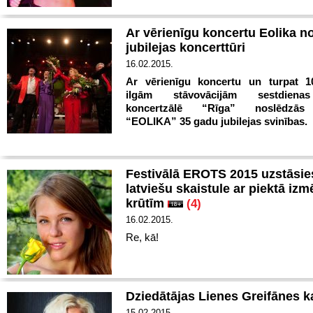
Ar vērienīgu koncertu Eolika n
jubilejas koncerttūri
16.02.2015.
Ar vērienīgu koncertu un turpat 1
ilgām stāvovācijām sestdiena
koncertzālē “Rīga” noslēdzās 
“EOLIKA” 35 gadu jubilejas svinības.
Festivālā EROTS 2015 uzstāsie
latviešu skaistule ar piektā izm
krūtīm
(4)
16.02.2015.
Re, kā!
Dziedātājas Lienes Greifānes ka
15.02.2015.