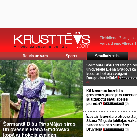
Piektdiena, 7. augusts
Vārda diena: Alfrēds, 
Nauda un vara
Sports
Smalkais stils
Šarmantā Bišu PirtsMājas si
un dvēsele Elena Gradovska
kopā ar hokeja zvaigzni
Daugaviņu ielūdz!
(5)
Kā izmantot bezriska
griezienus jaunajiem klientie
lai uzlabotu savu spēles
pieredzi?
(2)
Īpašais leģendārā aktiera Jā
Skaņa 75 gadu jubilejas vaka
Šarmantā Bišu PirtsMājas sirds
Skroderdienas Silmačos
un dvēsele Elena Gradovska
Druvienā
(3)
kopā ar hokeja zvaigzni