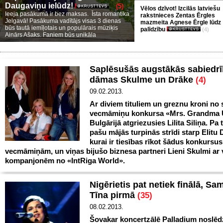
Daugaviņu ielūdz!
(5)
Vēlos dzīvot! Izcilās latviešu
Ieeja pasākumā ir bez maksas. Īsta romantika
rakstnieces Zentas Ērgles
Jelgavā! Pasākuma vadītājs visas 3 dienas
mazmeita Agnese Ērgle lūdz
būs tautā iemīļotais un populārais mūziķis
palīdzību
(4)
Ainārs Ašaks. Faniem būs unikāla
Saplēsušās augstākās sabiedr
dāmas Skulme un Drāke
(4)
09.02.2013.
Ar diviem tituliem un greznu kroni no 
vecmāmiņu konkursa «Mrs. Grandma 
Bulgārijā atgriezusies Lilita Siliņa. Pa 
pašu mājās turpinās strīdi starp Elitu 
kurai ir tiesības rīkot šādus konkursus
vecmāmiņām, un viņas bijušo biznesa partneri Lieni Skulmi ar 
kompanjonēm no «IntRiga World».
Nigērietis pat netiek finālā, Sa
Tīna pirmā
(35)
08.02.2013.
Šovakar koncertzālē Palladium noslēd