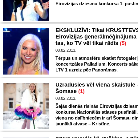
Eirovīzijas dziesmu konkursa 1. pusfin
EKSKLUZĪVI: Tikai KRUSTTEV
Eirovīzijas ģenerālmēģinājuma 
tas, ko TV vēl tikai rādīs
(5)
08.02.2013.
Tērpus un atmosfēru skatiet fotogaleri
koncertzāles Palladium. Koncerts sāka
LTV 1 uzreiz pēc Panorāmas.
Uzradusies vēl viena skaistule
Šomase
(1)
08.02.2013.
Šajās dienās risinās Eirovīzijas dzies
konkursa Nacionālās atlases pusfināli
viena no dalībniecēm ir arī Šomasu din
jaunākā atvase – Kristīne.