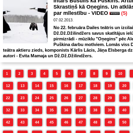
Intars Busulis kā Puškins. Artū
Skrastiņš kā Oņegins. Un atkl
par mīlestību - VIDEO
(5)
07.02.2013.
No 22. februāra Dailes teātris un izcila
Dž.Dž.Džilindžers savus skatītājus iel
pirmizrādi - mūziklu "Oņegins" pēc A
Puškina darbu motīviem. Lomās viss D
teātra aktieru zieds, komponists Kārlis Lācis, Jāņa Elsberga dze
autori - Evita Mamaja un Dž.Dž.Džilindžers.
1
2
3
4
5
6
7
8
9
10
12
13
14
15
16
17
18
19
20
22
23
24
25
26
27
28
29
30
32
33
34
35
36
37
38
39
40
42
43
44
45
46
47
48
49
50