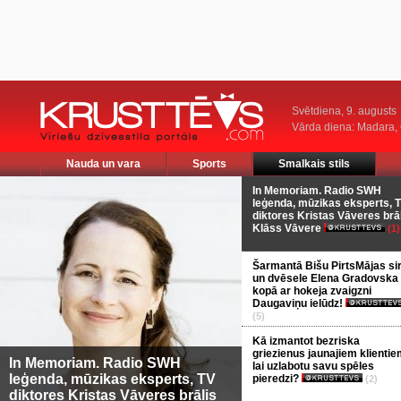
Svētdiena, 9. augusts
Vārda diena: Madara
Nauda un vara
Sports
Smalkais stils
In Memoriam. Radio SWH
leģenda, mūzikas eksperts, 
diktores Kristas Vāveres brā
Klāss Vāvere
(1)
Šarmantā Bišu PirtsMājas si
un dvēsele Elena Gradovska
kopā ar hokeja zvaigzni
Daugaviņu ielūdz!
(5)
Kā izmantot bezriska
griezienus jaunajiem klientie
In Memoriam. Radio SWH
lai uzlabotu savu spēles
leģenda, mūzikas eksperts, TV
pieredzi?
(2)
diktores Kristas Vāveres brālis