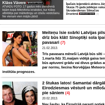
Klāss Vāvere
(1)
Īpašais leģendārā aktiera Jā
ATVADU FOTO. 17 gadus mēs diendienā
Skaņa 75 gadu jubilejas vaka
bijām kopā Mikrofona ierakstos, kur Klāss
Skroderdienas Silmačos
atbildēja par mārketingu un izlašu veidošanu.
Druvienā
(3)
Ne vienam vien mājās jābūt
Meiteņu īsie svārki Latvijas pil
drīz būs klāt! Sinoptiķi sola īpaš
pavasari
(7)
21.02.2013.
Trīs pavasara mēneši Latvijā būs silti 
1.marta līdz 31.maijam vidējā gaisa te
būs aptuveni grādu vai divus grādus 
par normu, liecina Norvēģijas Meteoro
institūta prognozes.
2 štukas latos! Samantai dārgāk
Eirodziesmas vēsturē un mīloš
pie sāniem
(4)
20.02.2013.
Nav šaubu, ka Eirovīzijā parasti notiek