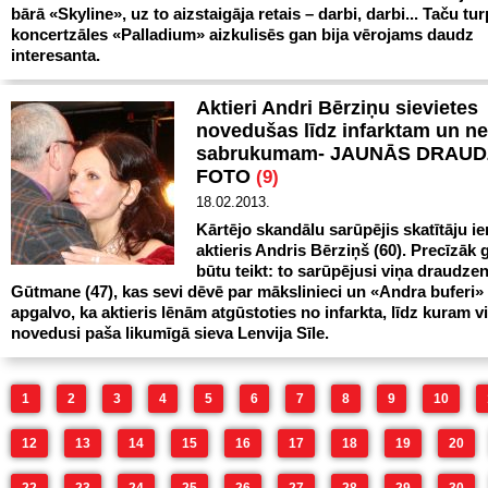
bārā «Skyline», uz to aizstaigāja retais – darbi, darbi... Taču tur
koncertzāles «Palladium» aizkulisēs gan bija vērojams daudz
interesanta.
Aktieri Andri Bērziņu sievietes
novedušas līdz infarktam un n
sabrukumam- JAUNĀS DRAU
FOTO
(9)
18.02.2013.
Kārtējo skandālu sarūpējis skatītāju ie
aktieris Andris Bērziņš (60). Precīzāk 
būtu teikt: to sarūpējusi viņa draudze
Gūtmane (47), kas sevi dēvē par mākslinieci un «Andra buferi»
apgalvo, ka aktieris lēnām atgūstoties no infarkta, līdz kuram v
novedusi paša likumīgā sieva Lenvija Sīle.
1
2
3
4
5
6
7
8
9
10
12
13
14
15
16
17
18
19
20