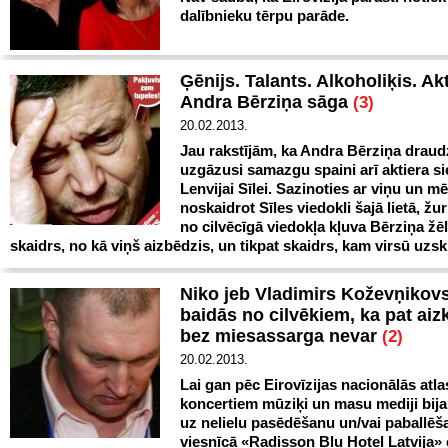
dalībnieku tērpu parāde.
Ģēnijs. Talants. Alkoholiķis. Ak
Andra Bērziņa sāga
(3)
20.02.2013.
Jau rakstījām, ka Andra Bērziņa drau
uzgāzusi samazgu spaini arī aktiera si
Lenvijai Sīlei. Sazinoties ar viņu un m
noskaidrot Sīles viedokli šajā lietā, žu
no cilvēcīgā viedokļa kļuva Bērziņa žēl 
skaidrs, no kā viņš aizbēdzis, un tikpat skaidrs, kam virsū uzskr
Niko jeb Vladimirs Koževņikovs 
baidās no cilvēkiem, ka pat aiz
bez miesassarga nevar
(2)
20.02.2013.
Lai gan pēc Eirovīzijas nacionālās atl
koncertiem mūziķi un masu mediji bija 
uz nelielu pasēdēšanu un/vai paballē
viesnīcā «Radisson Blu Hotel Latvija»