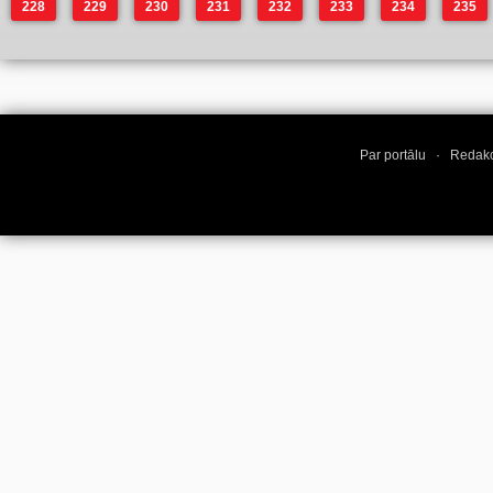
228
229
230
231
232
233
234
235
Par portālu
·
Redakc