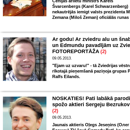
Čehijas ārlietu ministrs Karels
Švarcenbergs (Karel Schwarzenberg)
nekautrējās iemigt valsts prezidenta M
Zemana (Miloš Zeman) oficiālās runas 
Ar godu! Ar zviedru alu un šnab
un Edmundu pavadījām uz Zvied
FOTOREPORTĀŽA
(2)
09.05.2013.
"Ejam uz uzvaru!" - tā Zviedrijas vēstn
rīkotajā pieņemšanā paziņoja grupas P
Ralfs Eilands.
NOSKATIES! Pati labākā parodi
spožo aktieri Sergeju Bezruko
(2)
09.05.2013.
Jaunais aktieris Oļegs Jeseņins (Олег