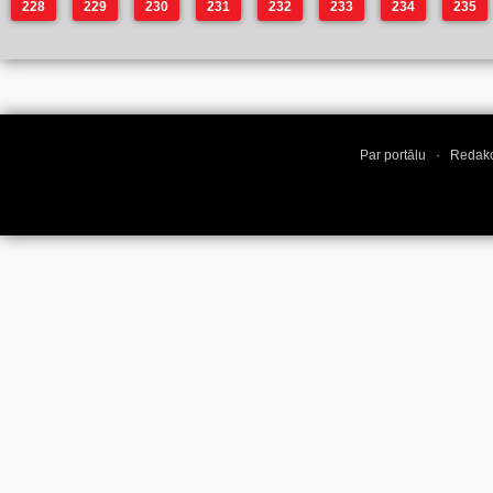
228
229
230
231
232
233
234
235
Par portālu
·
Redakc