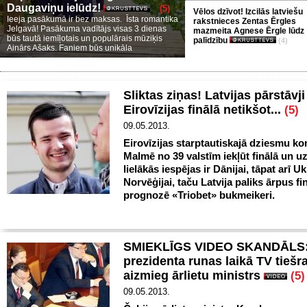
Daugaviņu ielūdz!
(5)
Vēlos dzīvot! Izcilās latviešu
Ieeja pasākumā ir bez maksas. Īsta romantika
rakstnieces Zentas Ērgles
Jelgavā! Pasākuma vadītājs visas 3 dienas
mazmeita Agnese Ērgle lūdz
būs tautā iemīļotais un populārais mūziķis
palīdzību
(4)
Ainārs Ašaks. Faniem būs unikāla
Sliktas ziņas! Latvijas pārstāvji
Eirovīzijas finālā netikšot...
(5)
09.05.2013.
Eirovīzijas starptautiskajā dziesmu k
Malmē no 39 valstīm iekļūt finālā un u
lielākās iespējas ir Dānijai, tāpat arī U
Norvēģijai, taču Latvija paliks ārpus fin
prognozē «Triobet» bukmeikeri.
SMIEKLĪGS VIDEO SKANDĀLS: 
prezidenta runas laikā TV tiešr
aizmieg ārlietu ministrs
(5)
09.05.2013.