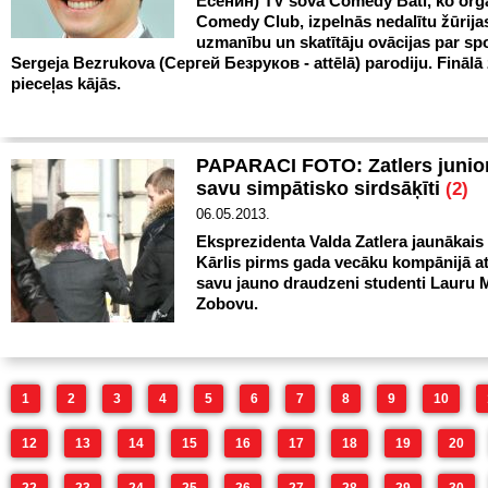
Есенин) TV šovā Comedy Batl, ko org
Comedy Club, izpelnās nedalītu žūrija
uzmanību un skatītāju ovācijas par sp
Sergeja Bezrukova (Сергей Безруков - attēlā) parodiju. Finālā 
pieceļas kājās.
PAPARACI FOTO: Zatlers junior
savu simpātisko sirdsāķīti
(2)
06.05.2013.
Eksprezidenta Valda Zatlera jaunākais
Kārlis pirms gada vecāku kompānijā at
savu jauno draudzeni studenti Lauru 
Zobovu.
1
2
3
4
5
6
7
8
9
10
12
13
14
15
16
17
18
19
20