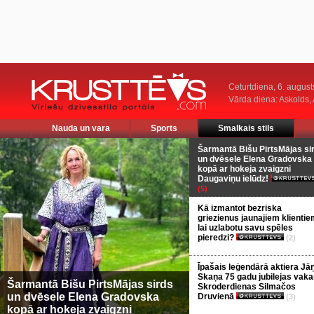
Ceturtdiena, 6. august
Vārda diena: Askolds,
Nauda un vara
Sports
Smalkais stils
Šarmantā Bišu PirtsMājas si
un dvēsele Elena Gradovska
kopā ar hokeja zvaigzni
Daugaviņu ielūdz!
(5)
Kā izmantot bezriska
griezienus jaunajiem klientie
lai uzlabotu savu spēles
pieredzi?
(2)
Īpašais leģendārā aktiera Jā
Skaņa 75 gadu jubilejas vaka
Šarmantā Bišu PirtsMājas sirds
Skroderdienas Silmačos
un dvēsele Elena Gradovska
Druvienā
(3)
kopā ar hokeja zvaigzni