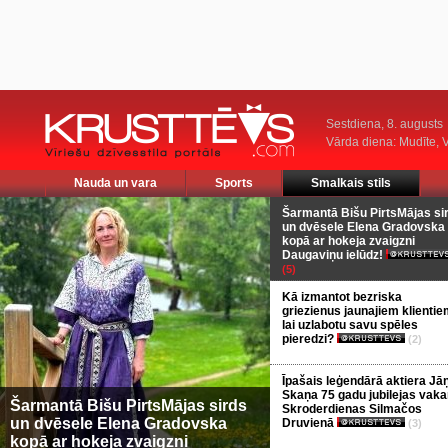
Sestdiena, 8. augusts
Vārda diena: Mudīte, V
Nauda un vara
Sports
Smalkais stils
Šarmantā Bišu PirtsMājas si
un dvēsele Elena Gradovska
kopā ar hokeja zvaigzni
Daugaviņu ielūdz!
(5)
Kā izmantot bezriska
griezienus jaunajiem klientie
lai uzlabotu savu spēles
pieredzi?
(2)
Īpašais leģendārā aktiera Jā
Skaņa 75 gadu jubilejas vaka
Šarmantā Bišu PirtsMājas sirds
Skroderdienas Silmačos
un dvēsele Elena Gradovska
Druvienā
(3)
kopā ar hokeja zvaigzni