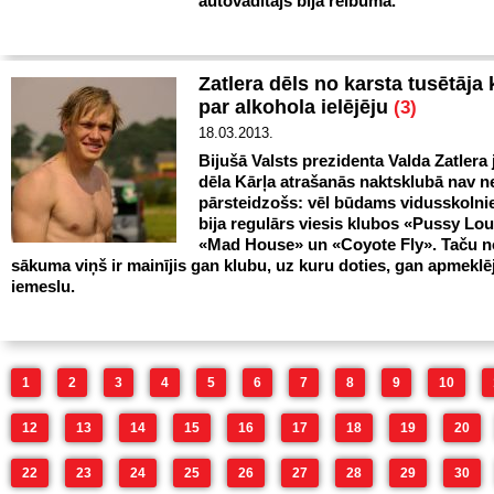
autovadītājs bija reibumā.
Zatlera dēls no karsta tusētāja 
par alkohola ielējēju
(3)
18.03.2013.
Bijušā Valsts prezidenta Valda Zatlera
dēla Kārļa atrašanās naktsklubā nav n
pārsteidzošs: vēl būdams vidusskolnie
bija regulārs viesis klubos «Pussy Lo
«Mad House» un «Coyote Fly». Taču n
sākuma viņš ir mainījis gan klubu, uz kuru doties, gan apmekl
iemeslu.
1
2
3
4
5
6
7
8
9
10
12
13
14
15
16
17
18
19
20
22
23
24
25
26
27
28
29
30