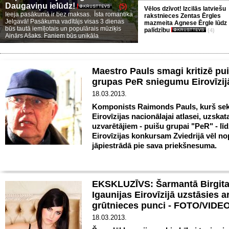
Daugaviņu ielūdz!
(5)
Vēlos dzīvot! Izcilās latviešu
Ieeja pasākumā ir bez maksas. Īsta romantika
rakstnieces Zentas Ērgles
Jelgavā! Pasākuma vadītājs visas 3 dienas
mazmeita Agnese Ērgle lūdz
būs tautā iemīļotais un populārais mūziķis
palīdzību
(4)
Ainārs Ašaks. Faniem būs unikāla
Maestro Pauls smagi kritizē pu
grupas PeR sniegumu Eirovīzi
18.03.2013.
Komponists Raimonds Pauls, kurš seko
Eirovīzijas nacionālajai atlasei, uzskat
uzvarētājiem - puišu grupai "PeR" - lī
Eirovīzijas konkursam Zviedrijā vēl no
jāpiestrādā pie sava priekšnesuma.
EKSKLUZĪVS: Šarmantā Birgita
Igaunijas Eirovīzijā uzstāsies a
grūtnieces punci - FOTO/VIDE
18.03.2013.