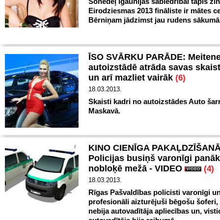
Šonedēļ Igaunijas sabiedrībai tapis zi
Eirodziesmas 2013 fināliste ir mātes ce
Bērniņam jādzimst jau rudens sākumā
ĪSO SVĀRKU PARĀDE: Meiten
autoizstādē atrāda savas skais
un arī mazliet vairāk
(6)
18.03.2013.
Skaisti kadri no autoizstādes Auto ša
Maskavā.
KINO CIENĪGA PAKAĻDZĪŠANĀ
Policijas busiņš varonīgi panā
nobloķē mežā - VIDEO
(4)
18.03.2013.
Rīgas Pašvaldības policisti varonīgi u
profesionāli aizturējuši bēgošu šoferi
nebija autovadītāja apliecības un, vist