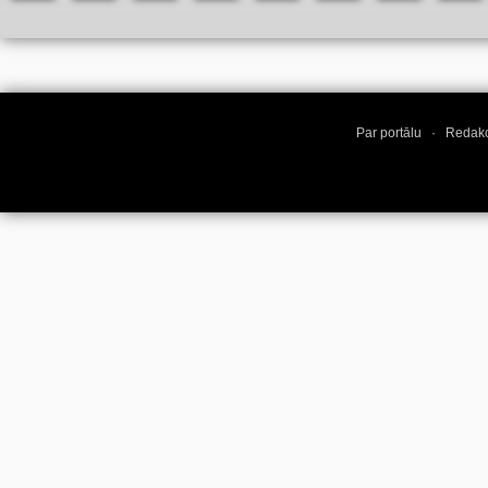
Par portālu
·
Redakc