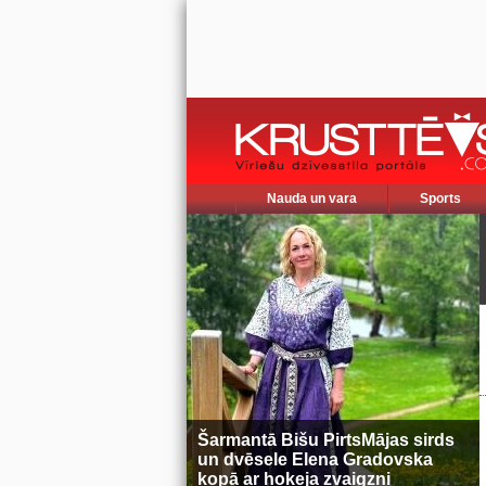
Nauda un vara
Sports
Šarmantā Bišu PirtsMājas sirds
un dvēsele Elena Gradovska
kopā ar hokeja zvaigzni