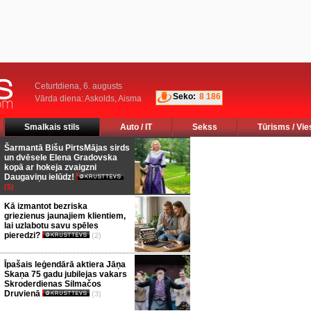
Ceturtdiena, 6. augusts
Seko:
8 186
Vārda diena: Askolds, Aisma
Smalkais stils
Auto / IT
Sekss
Tūrisms / Vie
Šarmantā Bišu PirtsMājas sirds
un dvēsele Elena Gradovska
kopā ar hokeja zvaigzni
Daugaviņu ielūdz!
(5)
Kā izmantot bezriska
griezienus jaunajiem klientiem,
lai uzlabotu savu spēles
pieredzi?
(2)
Īpašais leģendārā aktiera Jāņa
Skaņa 75 gadu jubilejas vakars
Skroderdienas Silmačos
Druvienā
(3)