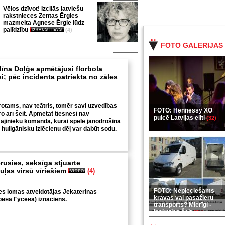
Vēlos dzīvot! Izcilās latviešu
rakstnieces Zentas Ērgles
mazmeita Agnese Ērgle lūdz
palīdzību
(4)
FOTO GALERIJAS
na Doļģe apmētājusi florbola
i; pēc incidenta patriekta no zāles
protams, nav teātris, tomēr savi uzvedības
FOTO: Hennessy XO
o arī šeit. Apmētāt tiesnesi nav
pulcē Latvijas eliti
(32)
jinieku komanda, kurai spēlē jānodrošina
ju huligānisku izlēcienu dēļ var dabūt sodu.
rusies, seksīga stjuarte
uļas virsū vīriešiem
(4)
FOTO: Nepieciešams
es lomas atveidotājas Jekaterinas
kravas vai pasažieru
ина Гусева) iznāciens.
transports? Mierīgi -
ieskaties šeit
(35)