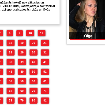
ēķināšanās hokejā nav sākusies un
ļi. VIDEO: Brīdī, kad vajadzēja sākt vicināt
, abi sportisti sadevās rokās un ļāvās
7
8
9
10
11
Olga
7
18
19
20
21
7
28
29
30
31
7
38
39
40
41
7
48
49
50
51
7
58
59
60
61
7
68
69
70
71
7
78
79
80
81