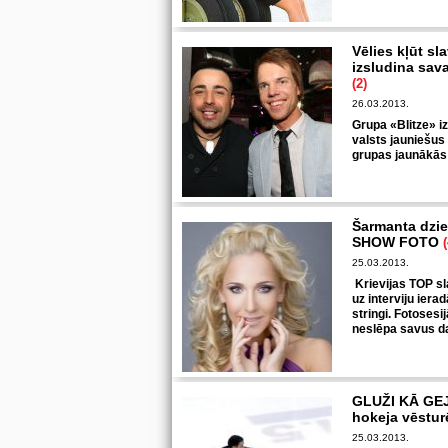
Vēlies kļūt sl
izsludina sa
(2)
26.03.2013.
Grupa «Blitze» i
valsts jauniešus
grupas jaunākās
Šarmanta dzied
SHOW FOTO
(
25.03.2013.
Krievijas TOP sl
uz interviju ier
stringi. Fotoses
neslēpa savus d
GLUŽI KĀ GEJI
hokeja vēstur
25.03.2013.