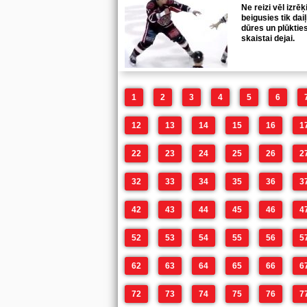
Ne reizi vēl izr
beigusies tik dai
dūres un plūkties
skaistai dejai.
1
2
3
4
5
6
12
13
14
15
16
1
22
23
24
25
26
2
32
33
34
35
36
3
42
43
44
45
46
4
52
53
54
55
56
5
62
63
64
65
66
6
72
73
74
75
76
7