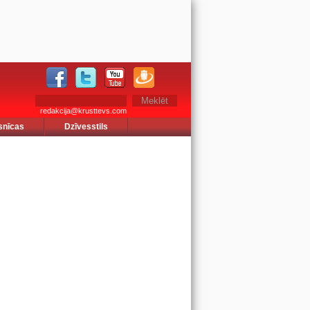
redakcija@krusttevs.com
snīcas
Dzīvesstils