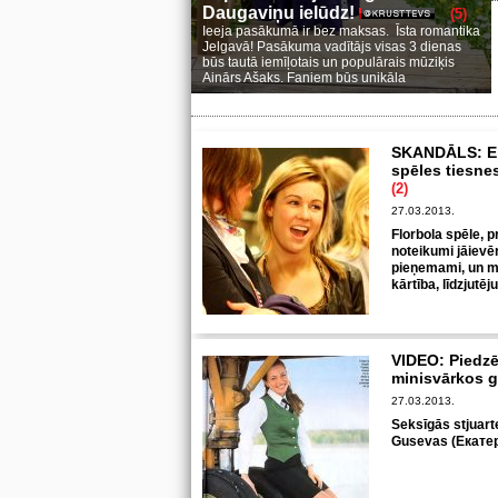
Daugaviņu ielūdz!
(5)
Ieeja pasākumā ir bez maksas. Īsta romantika
Jelgavā! Pasākuma vadītājs visas 3 dienas
būs tautā iemīļotais un populārais mūziķis
Ainārs Ašaks. Faniem būs unikāla
SKANDĀLS: Elī
spēles tiesnes
(2)
27.03.2013.
Florbola spēle, 
noteikumi jāievēr
pieņemami, un mā
kārtība, līdzjutē
VIDEO: Piedzē
minisvārkos g
27.03.2013.
Seksīgās stjuart
Gusevas (Екатер