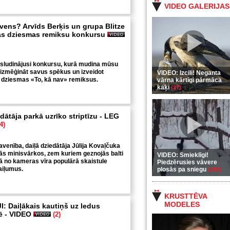
VIDEO GALERIJAS
avens? Arvīds Berķis un grupa Blitze
vas dziesmas remiksu konkursu
zsludinājusi konkursu, kurā mudina mūsu
 izmēģināt savus spēkus un izveidot
VIDEO: Izcili! Neganta
 dziesmas «To, kā nav» remiksus.
vārna kārtīgi pārmāca
kaķi
(37)
ātāja parkā uzrīko striptīzu - LEG
4)
avenība, daiļā dziedātāja Jūlija Kovaļčuka
adās minisvārkos, zem kuriem geznojās balti
VIDEO: Smieklīgi!
ijā no kameras vīra populārā skaistule
Piedzērusies vāvere
aiļumus.
plosās pa sniegu
(255)
KRUSTTĒVA
MODELES
: Daiļākais kautiņš uz ledus
ē - VIDEO
(2)