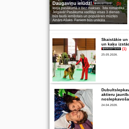
Daugaviņu ielūdz!
(5)
Ieeja pasākumā ir bez maksas. Īsta romantika
Jelgavā! Pasākuma vadītājs visas 3 dienas
būs tautā iemīļotais un populārais mūziķis
Ainārs Ašaks. Faniem būs unikāla
Skaistākie un 
un kaķu izstā
(1)
25.05.2026.
Dubultslepkav
aktieru jaunīb
noslepkavoš
24.04.2026.