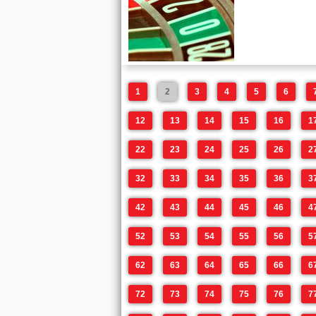
1
2
3
4
5
6
12
13
14
15
16
1
22
23
24
25
26
2
32
33
34
35
36
3
42
43
44
45
46
4
52
53
54
55
56
5
62
63
64
65
66
6
72
73
74
75
76
7