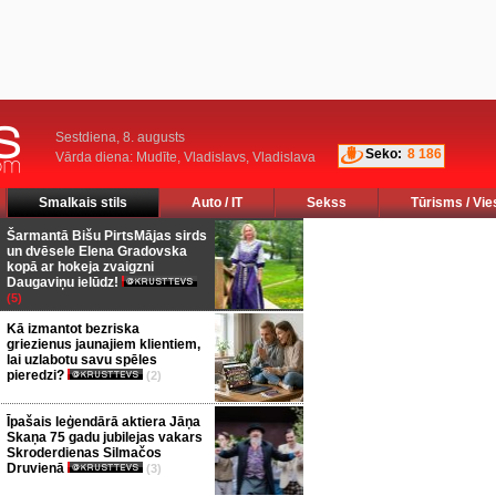
Sestdiena, 8. augusts
Seko:
8 186
Vārda diena: Mudīte, Vladislavs, Vladislava
Smalkais stils
Auto / IT
Sekss
Tūrisms / Vie
Šarmantā Bišu PirtsMājas sirds
un dvēsele Elena Gradovska
kopā ar hokeja zvaigzni
Daugaviņu ielūdz!
(5)
Kā izmantot bezriska
griezienus jaunajiem klientiem,
lai uzlabotu savu spēles
pieredzi?
(2)
Īpašais leģendārā aktiera Jāņa
Skaņa 75 gadu jubilejas vakars
Skroderdienas Silmačos
Druvienā
(3)