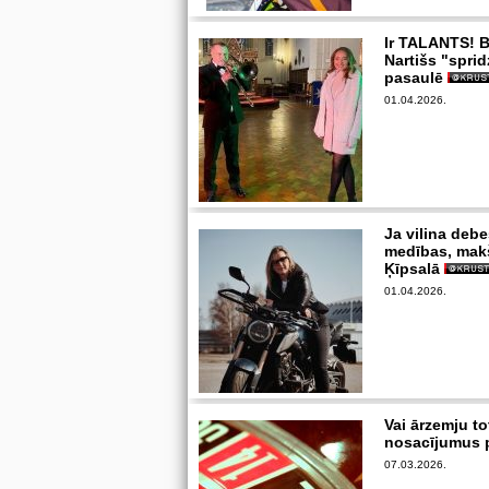
Ir TALANTS! B
Nartišs "sprid
pasaulē
01.04.2026.
Ja vilina debe
medības, mak
Ķīpsalā
01.04.2026.
Vai ārzemju to
nosacījumus p
07.03.2026.