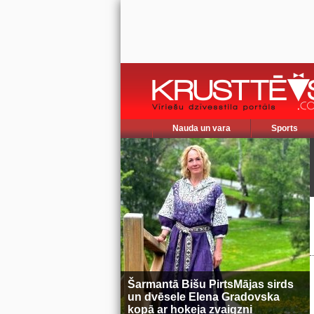
Nauda un vara
Sports
Šarmantā Bišu PirtsMājas sirds
un dvēsele Elena Gradovska
kopā ar hokeja zvaigzni