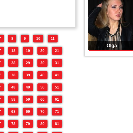
7
8
9
10
11
Olga
7
18
19
20
21
7
28
29
30
31
7
38
39
40
41
7
48
49
50
51
7
58
59
60
61
7
68
69
70
71
7
78
79
80
81