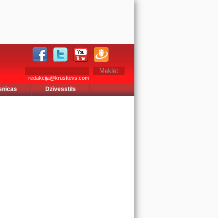
redakcija@krusttevs.com
snīcas
Dzīvesstils