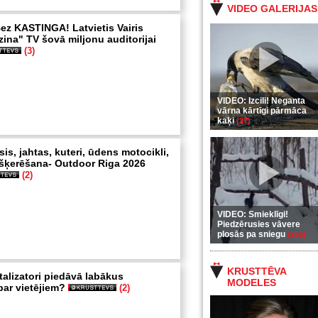
VIDEO GALERIJAS
ez KASTINGA! Latvietis Vairis
zina" TV šovā miljonu auditorijai
(3)
VIDEO: Izcili! Neganta
vārna kārtīgi pārmāca
kaķi
(37)
sis, jahtas, kuteri, ūdens motocikli,
šķerēšana- Outdoor Riga 2026
(2)
VIDEO: Smieklīgi!
Piedzērusies vāvere
plosās pa sniegu
(255)
KRUSTTĒVA
talizatori piedāvā labākus
MODELES
ar vietējiem?
(2)