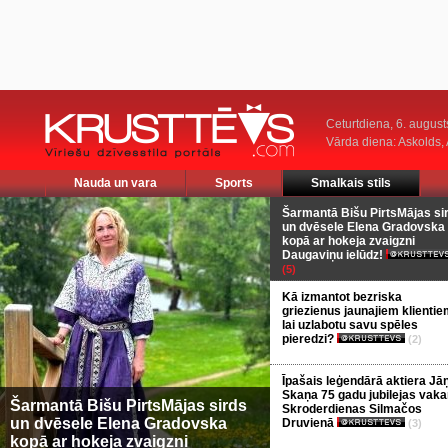
Ceturtdiena, 6. august
Vārda diena: Askolds,
Nauda un vara
Sports
Smalkais stils
Šarmantā Bišu PirtsMājas si
un dvēsele Elena Gradovska
kopā ar hokeja zvaigzni
Daugaviņu ielūdz!
(5)
Kā izmantot bezriska
griezienus jaunajiem klientie
lai uzlabotu savu spēles
pieredzi?
(2)
Īpašais leģendārā aktiera Jā
Skaņa 75 gadu jubilejas vaka
Šarmantā Bišu PirtsMājas sirds
Skroderdienas Silmačos
un dvēsele Elena Gradovska
Druvienā
(3)
kopā ar hokeja zvaigzni