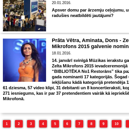
20.01.2016.
Apsver domu par ārzemju ceļojumu, un
radušies neatbildēti jautājumi?
Prāta Vētra, Aminata, Dons - Ze
Mikrofons 2015 galvenie nomin
18.01.2016.
14. janvārī svinīgā Mūzikas ierakstu g
Zelta Mikrofons 2015 ievadceremonijā
“BIBLIOTĒKA No1 Restorāns” tika pazi
gada nominanti 17 kategorijās. Šogad
iekļūšanu kādā kategorijā pretendēja 1
61 dziesma, 57 video klipi, 31 debitanti un 8 koncertieraksti, ko
271 iesniegums, kas ir par 37 pretendentiem vairāk kā iepriekšē
Mikrofonā.
1
2
3
4
5
6
7
8
9
10