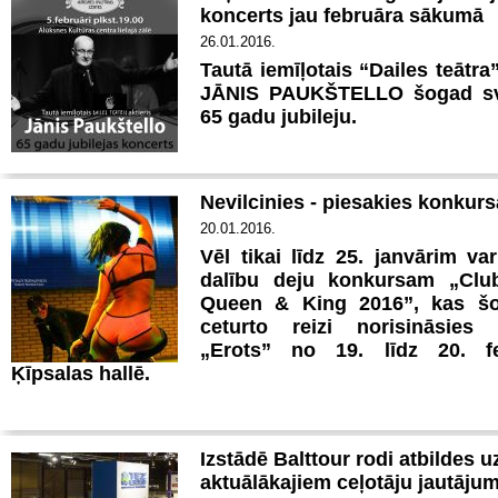
koncerts jau februāra sākumā
26.01.2016.
Tautā iemīļotais “Dailes teātra”
JĀNIS PAUKŠTELLO šogad sv
65 gadu jubileju.
Nevilcinies - piesakies konkur
20.01.2016.
Vēl tikai līdz 25. janvārim var
dalību
deju konkursam „Clu
Queen & King 2016”,
kas š
ceturto reizi norisināsies f
„Erots” no 19. līdz 20. fe
Ķīpsalas hallē.
Izstādē Balttour rodi atbildes u
aktuālākajiem ceļotāju jautāju