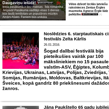
Daugaviņu ielūdz!
(5)
Vēlos dzīvot! Izcilās latviešu
Ieeja pasākumā ir bez maksas. Īsta romantika
rakstnieces Zentas Ērgles
Jelgavā! Pasākuma vadītājs visas 3 dienas
mazmeita Agnese Ērgle lūdz
būs tautā iemīļotais un populārais mūziķis
palīdzību
(4)
Ainārs Ašaks. Faniem būs unikāla
Noslēdzies 6. starptautiskais ci
festivāls Zelta Kārlis
26.01.2016.
Šogad dalībai festivālā bija
pieteikušies vairāk par 100
māksliniekiem no 15 pasaule
valstīm-ASV, Ēģiptes, Kolumb
Krievijas, Ukrainas, Latvijas, Polijas, Zviedrijas,
Somijas, Rumānijas, Moldovas, Baltkrievijas, Itā
Šveices, kopā gandrīz 80 priekšnesumi dažādos
žanros.
Jāņa Paukštello 65 gadu jubile