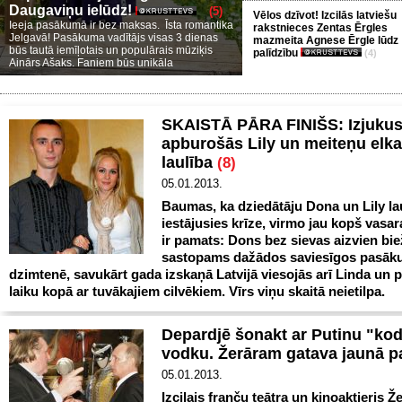
Daugaviņu ielūdz!
(5)
Vēlos dzīvot! Izcilās latviešu
Ieeja pasākumā ir bez maksas. Īsta romantika
rakstnieces Zentas Ērgles
Jelgavā! Pasākuma vadītājs visas 3 dienas
mazmeita Agnese Ērgle lūdz
būs tautā iemīļotais un populārais mūziķis
palīdzību
(4)
Ainārs Ašaks. Faniem būs unikāla
SKAISTĀ PĀRA FINIŠS: Izjukus
apburošās Lily un meiteņu elk
laulība
(8)
05.01.2013.
Baumas, ka dziedātāju Dona un Lily lau
iestājusies krīze, virmo jau kopš vasa
ir pamats: Dons bez sievas aizvien bi
sastopams dažādos saviesīgos pasā
dzimtenē, savukārt gada izskaņā Latvijā viesojās arī Linda un 
laiku kopā ar tuvākajiem cilvēkiem. Vīrs viņu skaitā neietilpa.
Depardjē šonakt ar Putinu "kod
vodku. Žerāram gatava jaunā 
05.01.2013.
Izcilais franču teātra un kinoaktieris Ž