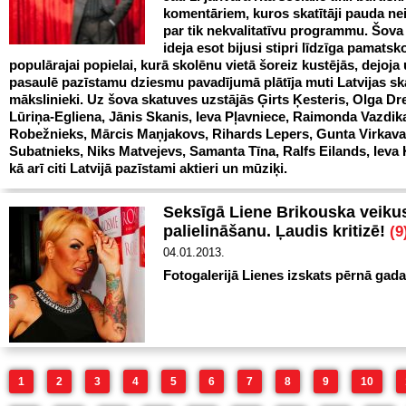
komentāriem, kuros skatītāji pauda ne
par tik nekvalitatīvu programmu. Šova
ideja esot bijusi stipri līdzīga pamatsk
populārajai popielai, kurā skolēnu vietā šoreiz kustējās, dejoja
pasaulē pazīstamu dziesmu pavadījumā plātīja muti Latvijas s
mākslinieki. Uz šova skatuves uzstājās Ģirts Ķesteris, Olga Dr
Lūriņa-Egliena, Jānis Skanis, Ieva Pļavniece, Raimonda Vazdika
Robežnieks, Mārcis Maņjakovs, Rihards Lepers, Gunta Virkava
Subatnieks, Niks Matvejevs, Samanta Tīna, Ralfs Eilands, Ieva 
kā arī citi Latvijā pazīstami aktieri un mūziķi.
Seksīgā Liene Brikouska veikus
palielināšanu. Ļaudis kritizē!
(9
04.01.2013.
Fotogalerijā Lienes izskats pērnā gada
1
2
3
4
5
6
7
8
9
10