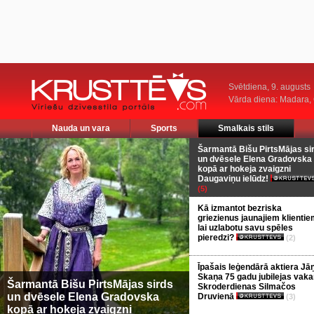
Svētdiena, 9. augusts
Vārda diena: Madara
Nauda un vara
Sports
Smalkais stils
Šarmantā Bišu PirtsMājas si
un dvēsele Elena Gradovska
kopā ar hokeja zvaigzni
Daugaviņu ielūdz!
(5)
Kā izmantot bezriska
griezienus jaunajiem klientie
lai uzlabotu savu spēles
pieredzi?
(2)
Īpašais leģendārā aktiera Jā
Skaņa 75 gadu jubilejas vaka
Šarmantā Bišu PirtsMājas sirds
Skroderdienas Silmačos
un dvēsele Elena Gradovska
Druvienā
(3)
kopā ar hokeja zvaigzni