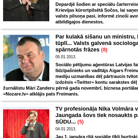
Depardjē šodien ar speciālu čarterreis
Krievijas kūrortpilsētā Sočos, lai saņe
valsts pilsoņa pasi, informē zinoši avot
atbildīgajos dienestos.
Par kulakā sišanu un ministru, 
tūplī... Valsts galvenā sociolog
spārnotās frāzes
(8)
05.01.2013.
Sociālo pētījumu aģentūras Latvijas fa
līdzīpašnieks un vadītājs Aigars Freim
mediju uzmanības dēļ pārtraucis tvītot
izdzēsis «Twitter» kontu sarakstes dēļ
žurnālistu Māri Zanderu pērnā gada novembrī, biznesa portāl
«Nozare.lv» atklājis pats Freimanis.
TV profesionāļa Nika Volmāra v
Jaungada šovs tiek nosaukts p
SŪDU...
(5)
04.01.2013.
Jau 1. janvāra rītā sociālie tīkli burtis