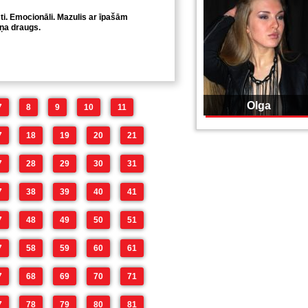
ti. Emocionāli. Mazulis ar īpašām
ņa draugs.
Olga
7
8
9
10
11
7
18
19
20
21
7
28
29
30
31
7
38
39
40
41
7
48
49
50
51
7
58
59
60
61
7
68
69
70
71
7
78
79
80
81