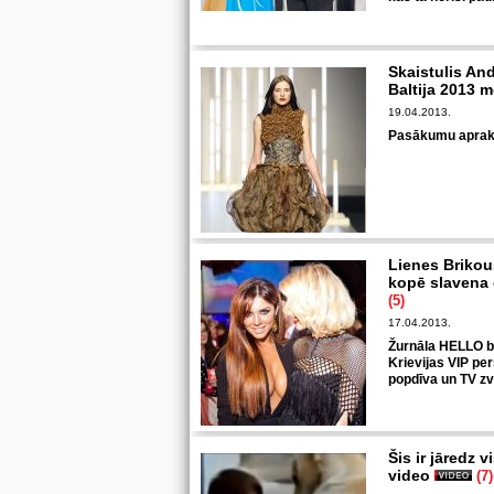
Skaistulis An
Baltija 2013 
19.04.2013.
Pasākumu aprak
Lienes Brikous
kopē slavena 
(5)
17.04.2013.
Žurnāla HELLO ba
Krievijas VIP pe
popdīva un TV z
Šis ir jāredz 
video
(7)