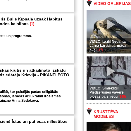
VIDEO GALERIJAS
dris Bulis Ķīpsalā uzsāk Habitus
modes kaislības
(1)
sts un programma.
VIDEO: Izcili! Neganta
vārna kārtīgi pārmāca
kaķi
(37)
kas krūtis un atkailināto izskatu
dziedātāja Krievijā - PIKANTI FOTO
VIDEO: Smieklīgi!
llītē, kur pulcējās pašas stilīgākās
Piedzērusies vāvere
rsonas, ieradās arī ukraiņu izcelsmes
plosās pa sniegu
(255)
vaigzne Anna Sedokova.
KRUSTTĒVA
MODELES
visiem! Īstas un patiesas mīlestības