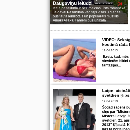
Daugaviņu ielūdz!
(5)
Ieeja pasākumā ir bez maksas. Īsta romantika
Jelgavā! Pasākuma vadītājs visas 3 dienas
būs tautā iemīļotais un populārais mūziķis
Ainārs Ašaks. Faniem būs unikāla
VIDEO: Seksīg
kostīmā rāda 
19.04.2013.
Ikreiz, kad, mēs
sievietēm bikini 
fantāzijas...
Laipni aicināt
svētdien Ķīps
19.04.2013.
Šogad sacensību 
cīņu par "Mister
Misters Latvija 2
svētdien, 21. apr
2013" Ķīpsalā. K
kas tā norisi pad