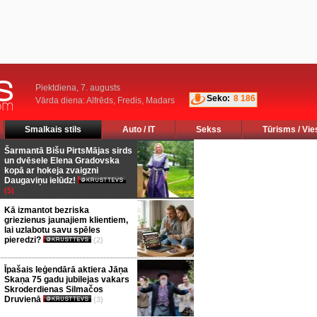
Piektdiena, 7. augusts
Seko:
8 186
Vārda diena: Alfrēds, Fredis, Madars
Smalkais stils
Auto / IT
Sekss
Tūrisms / Vie
Šarmantā Bišu PirtsMājas sirds
un dvēsele Elena Gradovska
kopā ar hokeja zvaigzni
Daugaviņu ielūdz!
(5)
Kā izmantot bezriska
griezienus jaunajiem klientiem,
lai uzlabotu savu spēles
pieredzi?
(2)
Īpašais leģendārā aktiera Jāņa
Skaņa 75 gadu jubilejas vakars
Skroderdienas Silmačos
Druvienā
(3)