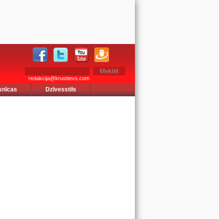
redakcija@krusttevs.com
snīcas
Dzīvesstils