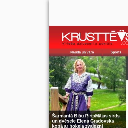
Nauda un vara
Sports
Šarmantā Bišu PirtsMājas sirds
un dvēsele Elena Gradovska
kopā ar hokeja zvaigzni