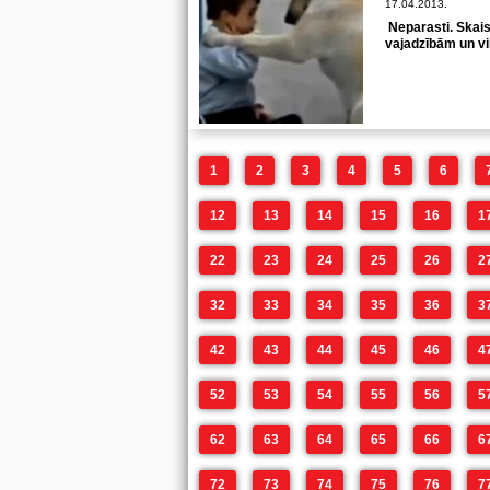
17.04.2013.
Neparasti. Skais
vajadzībām un vi
1
2
3
4
5
6
12
13
14
15
16
1
22
23
24
25
26
2
32
33
34
35
36
3
42
43
44
45
46
4
52
53
54
55
56
5
62
63
64
65
66
6
72
73
74
75
76
7