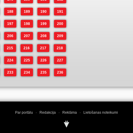
188
189
190
191
197
198
199
200
206
207
208
209
215
216
217
218
224
225
226
227
233
234
235
236
Par portālu
·
Redakcija
·
Reklāma
·
Lietošanas noteikumi