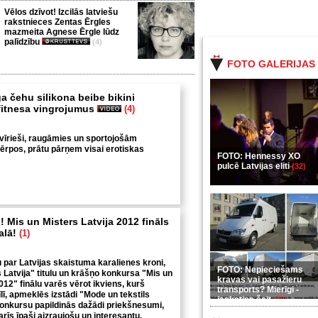
Vēlos dzīvot! Izcilās latviešu
rakstnieces Zentas Ērgles
mazmeita Agnese Ērgle lūdz
palīdzību
(4)
FOTO GALERIJAS
a čehu silikona beibe bikini
fitnesa vingrojumus
(4)
 vīrieši, raugāmies un sportojošām
tērpos, prātu pārņem visai erotiskas
FOTO: Hennessy XO
pulcē Latvijas eliti
(32)
i! Mis un Misters Latvija 2012 fināls
alā!
(1)
par Latvijas skaistuma karalienes kroni,
FOTO: Nepieciešams
s Latvija" titulu un krāšņo konkursa "Mis un
kravas vai pasažieru
012" finālu varēs vērot ikviens, kurš
transports? Mierīgi -
īlī, apmeklēs izstādi "Mode un tekstils
ieskaties šeit
(35)
onkursu papildinās dažādi priekšnesumi,
arīs īpaši aizraujošu un interesantu.