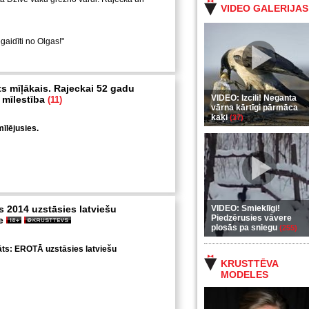
VIDEO GALERIJAS
gaidīti no Olgas!"
ts mīļākais. Rajeckai 52 gadu
VIDEO: Izcili! Neganta
 mīlestība
(11)
vārna kārtīgi pārmāca
kaķi
(37)
īlējusies.
s 2014 uzstāsies latviešu
VIDEO: Smieklīgi!
Piedzērusies vāvere
ne
plosās pa sniegu
(255)
nāts: EROTĀ uzstāsies latviešu
KRUSTTĒVA
MODELES