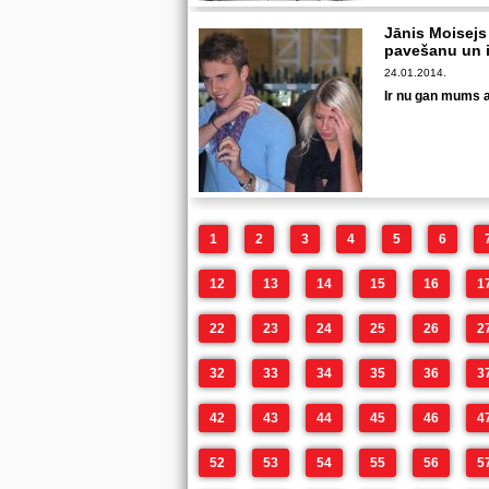
Jānis Moisejs
pavešanu un
24.01.2014.
Ir nu gan mums a
1
2
3
4
5
6
12
13
14
15
16
1
22
23
24
25
26
2
32
33
34
35
36
3
42
43
44
45
46
4
52
53
54
55
56
5