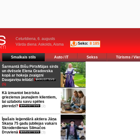
Ceturtdiena, 6. augusts
Seko:
8 185
Vārda diena: Askolds, Aisma
Smalkais stils
Auto / IT
Sekss
Tūrisms / Vie
Šarmantā Bišu PirtsMājas sirds
un dvēsele Elena Gradovska
kopā ar hokeja zvaigzni
Daugaviņu ielūdz!
(5)
Kā izmantot bezriska
griezienus jaunajiem klientiem,
lai uzlabotu savu spēles
pieredzi?
(2)
Īpašais leģendārā aktiera Jāņa
Skaņa 75 gadu jubilejas vakars
Skroderdienas Silmačos
Druvienā
(3)