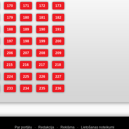
170
171
172
173
179
180
181
182
188
189
190
191
197
198
199
200
206
207
208
209
215
216
217
218
224
225
226
227
233
234
235
236
Par portālu
·
Redakcija
·
Reklāma
·
Lietošanas noteikumi