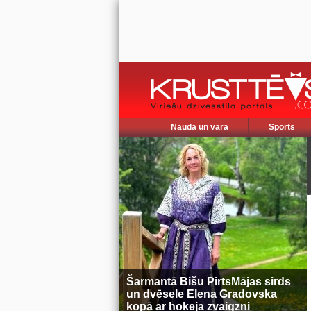
Nauda un vara
Sports
Šarmantā Bišu PirtsMājas sirds
un dvēsele Elena Gradovska
kopā ar hokeja zvaigzni