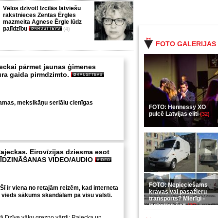
Vēlos dzīvot! Izcilās latviešu
rakstnieces Zentas Ērgles
mazmeita Agnese Ērgle lūdz
palīdzību
(4)
FOTO GALERIJAS
eckai pārmet jaunas ģimenes
ura gaida pirmdzimto.
mas, meksikāņu seriālu cienīgas
FOTO: Hennessy XO
pulcē Latvijas eliti
(32)
ajeckas. Eirovīzijas dziesma esot
ALĪDZINĀŠANAS VIDEO/AUDIO
FOTO: Nepieciešams
Šī ir viena no retajām reizēm, kad interneta
kravas vai pasažieru
ai vieds sākums skandālam pa visu valsti.
transports? Mierīgi -
ieskaties šeit
(35)
tā Dzīve vāku grezno vārdi: Rajecka un