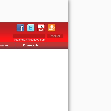
redakcija@krusttevs.com
snīcas
Dzīvesstils