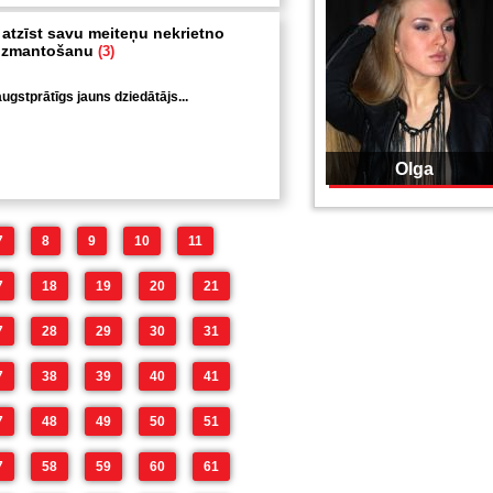
 atzīst savu meiteņu nekrietno
 izmantošanu
(3)
ugstprātīgs jauns dziedātājs...
Olga
7
8
9
10
11
7
18
19
20
21
7
28
29
30
31
7
38
39
40
41
7
48
49
50
51
7
58
59
60
61