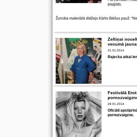
plaģiāts.
Žurnāla materiālā dīdžejs Kārlis Bikšus pauž: "Ne
Zeltiņai nocel
vecumā jauna
31.01.2014.
Rajecka atkal iem
Festivālā Erot
pornozvaigz
28.01.2014.
Oficiāli apstipri
pornozvaigzne.