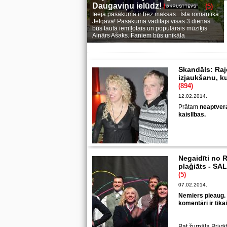
Daugaviņu ielūdz!
(5)
Ieeja pasākumā ir bez maksas. Īsta romantika
Jelgavā! Pasākuma vadītājs visas 3 dienas
būs tautā iemīļotais un populārais mūziķis
Ainārs Ašaks. Faniem būs unikāla
Skandāls: Raj
izjaukšanu, k
(894)
12.02.2014.
Prātam
neaptvera
kaislības.
Negaidīti no R
plaģiāts - S
(5)
07.02.2014.
Nemiers pieaug. 
komentāri ir tik
Pat žurnāla Privā