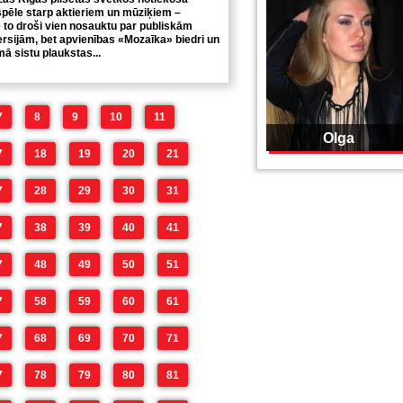
pēle starp aktieriem un mūziķiem –
e to droši vien nosauktu par publiskām
sijām, bet apvienības «Mozaīka» biedri un
ā sistu plaukstas...
7
8
9
10
11
Olga
7
18
19
20
21
7
28
29
30
31
7
38
39
40
41
7
48
49
50
51
7
58
59
60
61
7
68
69
70
71
7
78
79
80
81