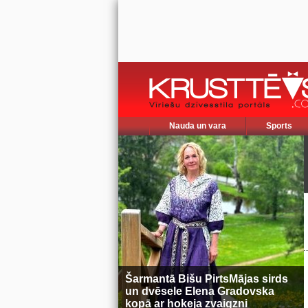
Nauda un vara
Sports
Šarmantā Bišu PirtsMājas sirds
un dvēsele Elena Gradovska
kopā ar hokeja zvaigzni