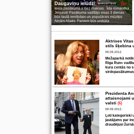
Daugaviņu ielūdz!
(5)
Ieeja pasākumā ir bez maksas. Īsta romantika
Jelgavā! Pasākuma vadītājs visas 3 dienas
būs tautā iemīļotais un populārais mūziķis
Ainārs Ašaks. Faniem būs unikāla
Aktrises Vita
stils šķebina 
06.09.2012.
Mežaparkā notik
Riga Run» vadība 
kura centās no si
sirdspasākumus 
Prezidenta An
attaisnojami u
valsti
(6)
06.09.2012.
Ļoti kategoriski 
jautājums par in
draudējusi žurnā