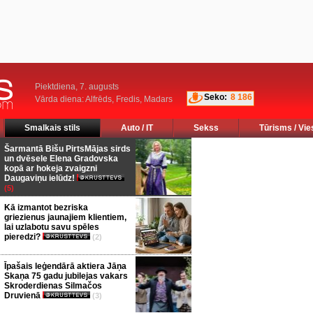
Piektdiena, 7. augusts
Seko:
8 186
Vārda diena: Alfrēds, Fredis, Madars
Smalkais stils
Auto / IT
Sekss
Tūrisms / Vie
Šarmantā Bišu PirtsMājas sirds
un dvēsele Elena Gradovska
kopā ar hokeja zvaigzni
Daugaviņu ielūdz!
(5)
Kā izmantot bezriska
griezienus jaunajiem klientiem,
lai uzlabotu savu spēles
pieredzi?
(2)
Īpašais leģendārā aktiera Jāņa
Skaņa 75 gadu jubilejas vakars
Skroderdienas Silmačos
Druvienā
(3)