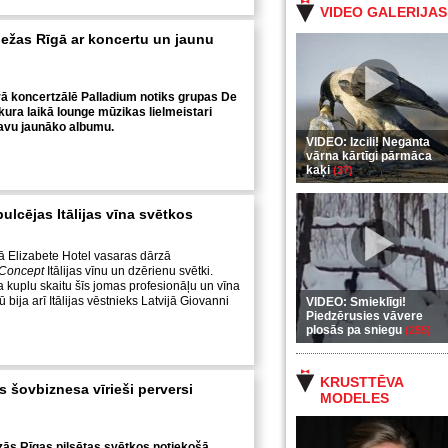
VIDEO GALERIJAS
iežas Rīgā ar koncertu un jaunu
ā koncertzālē Palladium notiks grupas De
kura laikā lounge mūzikas lielmeistari
savu jaunāko albumu.
VIDEO: Izcili! Neganta
vārna kārtīgi pārmāca
kaķi
(37)
pulcējas Itālijas vīna svētkos
ā Elizabete Hotel vasaras dārzā
Concept
Itālijas vīnu un dzērienu svētki.
kuplu skaitu šīs jomas profesionāļu un vīna
ū bija arī Itālijas vēstnieks Latvijā Giovanni
VIDEO: Smieklīgi!
Piedzērusies vāvere
plosās pa sniegu
(255)
KRUSTTĒVA
s šovbiznesa vīrieši perversi
MODELES
zās Rīgas pilsētas svētkos notiekošā