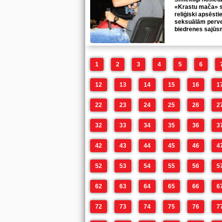
«Krastu mača» s
reliģiski apsēsti
seksuālām perver
biedrenes sajūsm
1
2
3
4
5
6
12
13
14
15
16
1
22
23
24
25
26
2
32
33
34
35
36
3
42
43
44
45
46
4
52
53
54
55
56
5
62
63
64
65
66
6
72
73
74
75
76
7