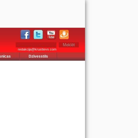
redakcija@krusttevs.com
snīcas
Dzīvesstils