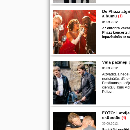
De Phazz atgr
albumu
(1)
05.09.2012.
27.oktobra vakar
Phazz koncerts, 
iepazīstinās ar 
Vīna pazinēji 
05.09.2012.
Aizvadītajā nedēļ
norisinājās
Wine 
Pasākums pulcēja 
cienītāju, kuru vid
Polizzi.
FOTO: Latvija
skūpstās
(4)
30.08.2012.
Smieklīgi noslēd