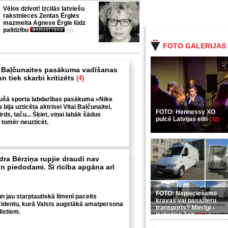
Vēlos dzīvot! Izcilās latviešu
rakstnieces Zentas Ērgles
mazmeita Agnese Ērgle lūdz
palīdzību
(4)
FOTO GALERIJAS
s Baļčunaites pasākuma vadīšanas
un tiek skarbi kritizēts
(4)
ušā sporta labdarības pasākuma «Nike
bija uzticēta aktrisei Vitai Baļčunaitei,
FOTO: Hennessy XO
rds, taču... Šķiet, viņai labāk šādus
pulcē Latvijas eliti
(32)
tomēr neuzticēt.
dra Bērziņa rupjie draudi nav
n piedodami. Šī rīcība apgāna arī
FOTO: Nepieciešams
un jau starptautiskā līmenī pacelts
kravas vai pasažieru
cidentu, kurā Valsts augstākā amatpersona
transports? Mierīgi -
listiem.
ieskaties šeit
(35)