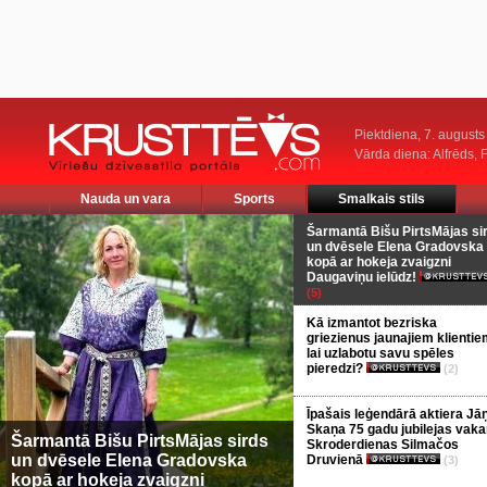
Piektdiena, 7. augusts
Vārda diena: Alfrēds, 
Nauda un vara
Sports
Smalkais stils
Šarmantā Bišu PirtsMājas si
un dvēsele Elena Gradovska
kopā ar hokeja zvaigzni
Daugaviņu ielūdz!
(5)
Kā izmantot bezriska
griezienus jaunajiem klientie
lai uzlabotu savu spēles
pieredzi?
(2)
Īpašais leģendārā aktiera Jā
Skaņa 75 gadu jubilejas vaka
Šarmantā Bišu PirtsMājas sirds
Skroderdienas Silmačos
un dvēsele Elena Gradovska
Druvienā
(3)
kopā ar hokeja zvaigzni