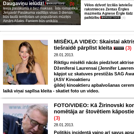
Daugaviņu ielūdz!
(5)
Vēlos dzīvot! Izcilās latviešu
Ieeja pasākumā ir bez maksas. Īsta romantika
rakstnieces Zentas Ērgles
Jelgavā! Pasākuma vadītājs visas 3 dienas
mazmeita Agnese Ērgle lūdz
būs tautā iemīļotais un populārais mūziķis
palīdzību
(4)
Ainārs Ašaks. Faniem būs unikāla
MISĒKĻA VIDEO: Skaistai aktri
tiešraidē pārplīst kleita
(3)
28.01.2013.
Riktīgu misēkli nācās piedzīvot aktrise
Dženiferai Laurensai (Jennifer Lawren
kāpjot uz skatuves prestižās SAG Aw
(ASV Kinoaktieru
ģilde) kinoaktieru apbalvošanas cerem
laikā viņai saplīsa kleita - skatiet foto un video.
FOTO/VIDEO: Kā Žirinovski ko
nomētāja ar štovētiem kāpost
(3)
28.01.2013.
Politiķis incidentā vaino arī savus aps