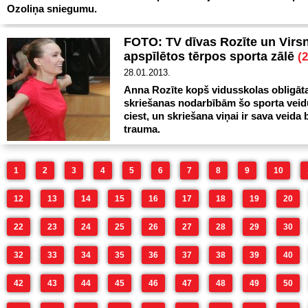
Ozoliņa sniegumu.
FOTO: TV dīvas Rozīte un Virsn
apspīlētos tērpos sporta zālē
(2
28.01.2013.
Anna Rozīte kopš vidusskolas obligāt
skriešanas nodarbībām šo sporta veid
ciest, un skriešana viņai ir sava veida
trauma.
1
2
3
4
5
6
7
8
9
10
12
13
14
15
16
17
18
19
20
22
23
24
25
26
27
28
29
30
32
33
34
35
36
37
38
39
40
42
43
44
45
46
47
48
49
50