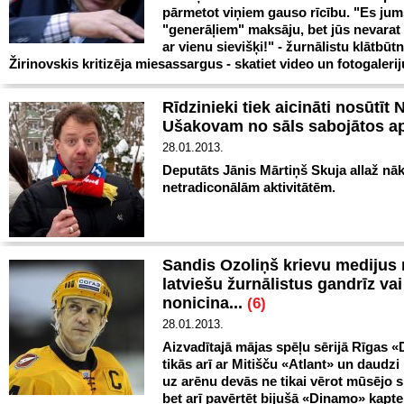
pārmetot viņiem gauso rīcību. "Es jum
"generāļiem" maksāju, bet jūs nevarat 
ar vienu sievišķi!" - žurnālistu klātbūt
Žirinovskis kritizēja miesassargus - skatiet video un fotogalerij
Rīdzinieki tiek aicināti nosūtīt 
Ušakovam no sāls sabojātos 
28.01.2013.
Deputāts Jānis Mārtiņš Skuja allaž nāk
netradiconālām aktivitātēm.
Sandis Ozoliņš krievu medijus m
latviešu žurnālistus gandrīz vai
nonicina...
(6)
28.01.2013.
Aizvadītajā mājas spēļu sērijā Rīgas 
tikās arī ar Mitišču «Atlant» un daudzi l
uz arēnu devās ne tikai vērot mūsējo 
bet arī pavērtēt bijušā «Dinamo» kapt