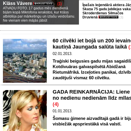
Klāss Vāvere
(1)
Īpašais leģendārā aktiera Jā
ATVADU FOTO. 17 gadus mēs diendienā
Skaņa 75 gadu jubilejas vaka
bijām kopā Mikrofona ierakstos, kur Klāss
Skroderdienas Silmačos
atbildēja par mārketingu un izlašu veidošanu.
Druvienā
(3)
Ne vienam vien mājās jābūt
60 cilvēki iet bojā un 200 ievai
kautiņā Jaungada salūta laikā
(
02.01.2013.
Traģiski beigusies gadu mijas sagaidī
Kotdivuāras galvaspilsētā Abidžanā
Rietumāfrikā. Izceļoties panikai, dzīvī
zaudējuši vismaz 60 cilvēku.
GADA REINKARNĀCIJA: Liene
no nedienu nedienām līdz mīlas
(4)
01.01.2013.
Šomasu ģimene aizvadītajā gadā ir bij
visbiežāk apspriestākā visā valstī.