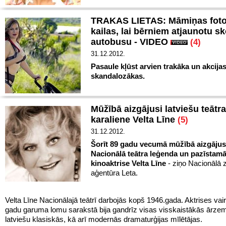
TRAKAS LIETAS: Māmiņas foto
kailas, lai bērniem atjaunotu s
autobusu - VIDEO
(4)
31.12.2012.
Pasaule kļūst arvien trakāka un akcijas
skandalozākas.
Mūžībā aizgājusi latviešu teātr
karaliene Velta Līne
(5)
31.12.2012.
Šorīt 89 gadu vecumā mūžībā aizgājusi
Nacionālā teātra leģenda un pazīstam
kinoaktrise Velta Līne
- ziņo Nacionālā 
aģentūra Leta.
Velta Līne Nacionālajā teātrī darbojās kopš 1946.gada. Aktrises va
gadu garuma lomu sarakstā bija gandrīz visas visskaistākās ārzem
latviešu klasiskās, kā arī modernās dramaturģijas mīlētājas.