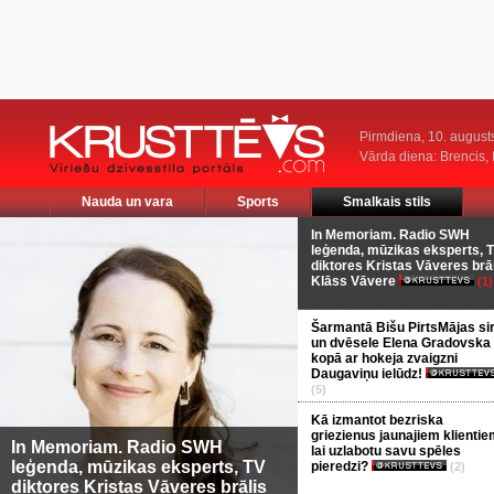
Pirmdiena, 10. august
Vārda diena: Brencis, 
Nauda un vara
Sports
Smalkais stils
In Memoriam. Radio SWH
leģenda, mūzikas eksperts, 
diktores Kristas Vāveres brā
Klāss Vāvere
(1)
Šarmantā Bišu PirtsMājas si
un dvēsele Elena Gradovska
kopā ar hokeja zvaigzni
Daugaviņu ielūdz!
(5)
Kā izmantot bezriska
griezienus jaunajiem klientie
In Memoriam. Radio SWH
lai uzlabotu savu spēles
leģenda, mūzikas eksperts, TV
pieredzi?
(2)
diktores Kristas Vāveres brālis