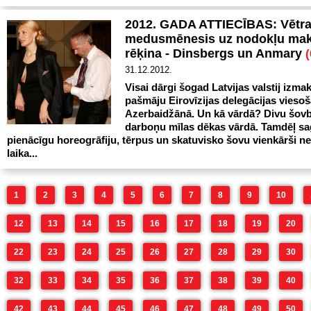
2012. GADA ATTIECĪBAS: Vētra
medusmēnesis uz nodokļu mak
rēķina - Dinsbergs un Anmary
(
31.12.2012.
Visai dārgi šogad Latvijas valstij izma
pašmāju Eirovīzijas delegācijas vieso
Azerbaidžānā. Un kā vārdā? Divu šov
darboņu mīlas dēkas vārdā. Tamdēļ sa
pienācīgu horeogrāfiju, tērpus un skatuvisko šovu vienkārši ne
laika...
1
2
3
4
5
6
7
8
9
10
12
13
14
15
16
17
18
19
20
22
23
24
25
26
27
28
29
30
32
33
34
35
36
37
38
39
40
42
43
44
45
46
47
48
49
50