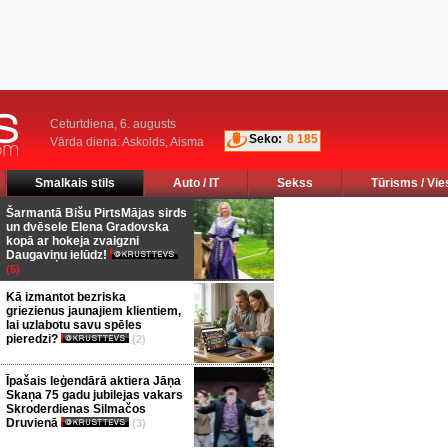
Ceturtdiena, 6. augusts
Seko:
8 185
Vārda diena: Askolds, Aisma
Smalkais stils
Auto / IT
Sekss
Tūrisms / Vie
Šarmantā Bišu PirtsMājas sirds
un dvēsele Elena Gradovska
kopā ar hokeja zvaigzni
Daugaviņu ielūdz!
(5)
Kā izmantot bezriska
griezienus jaunajiem klientiem,
lai uzlabotu savu spēles
pieredzi?
(2)
Īpašais leģendārā aktiera Jāņa
Skaņa 75 gadu jubilejas vakars
Skroderdienas Silmačos
Druvienā
(3)