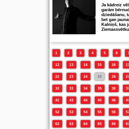
Ja kādreiz vēl
garām bērnud
dziedāšanu, t
bet gan jaunai
Kalniņš, kas 
Ziemassvētku
1
2
3
4
5
6
12
13
14
15
16
1
22
23
24
25
26
2
32
33
34
35
36
3
42
43
44
45
46
4
52
53
54
55
56
5
62
63
64
65
66
6