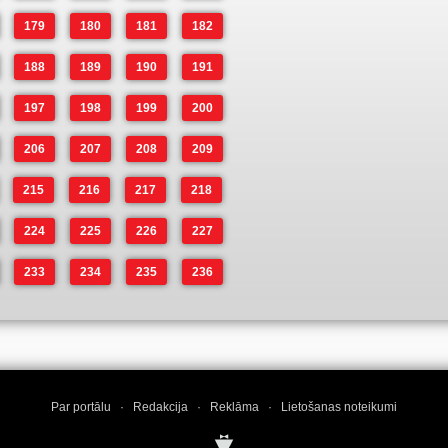
179
180
181
182
188
189
190
191
197
198
199
200
206
207
208
209
215
216
217
218
224
225
226
227
233
234
235
236
Par portālu
·
Redakcija
·
Reklāma
·
Lietošanas noteikumi