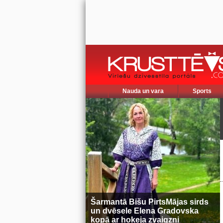
Nauda un vara
Sports
Šarmantā Bišu PirtsMājas sirds
un dvēsele Elena Gradovska
kopā ar hokeja zvaigzni