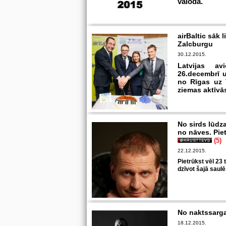
valodā.
airBaltic sāk
Zalcburgu
30.12.2015.
Latvijas avi
26.decembrī 
no Rīgas uz 
ziemas aktīvās
No sirds lūdza
no nāves. Pie
(5)
22.12.2015.
Pietrūkst vēl 23 t
dzīvot šajā saulē
No naktssarga
18.12.2015.