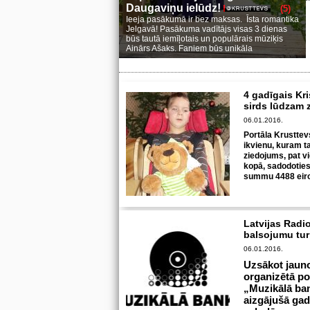
Daugaviņu ielūdz!
(5)
Ieeja pasākumā ir bez maksas. Īsta romantika
Jelgavā! Pasākuma vadītājs visas 3 dienas
būs tautā iemīļotais un populārais mūziķis
Ainārs Ašaks. Faniem būs unikāla
4 gadīgais Kr
sirds lūdzam
06.01.2016.
Portāla Krusttev
ikvienu, kuram t
ziedojums, pat vie
kopā, sadodotie
summu 4488 eiro
Latvijas Radi
balsojumu tur
06.01.2016.
Uzsākot jauno
organizētā p
„Muzikālā ban
aizgājušā gad