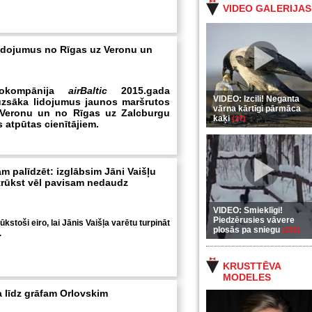
VIDEO GALERIJAS
 lidojumus no Rīgas uz Veronu un
okompānija
airBaltic
2015.gada
VIDEO: Izcili! Neganta
uzsāka lidojumus jaunos maršrutos
vārna kārtīgi pārmāca
Veronu un no Rīgas uz Zalcburgu
kaķi
(37)
 atpūtas cienītājiem.
m palīdzēt: izglābsim Jāni Vaišļu
trūkst vēl pavisam nedaudz
VIDEO: Smieklīgi!
Piedzērusies vāvere
ūkstoši eiro, lai Jānis Vaišļa varētu turpināt
plosās pa sniegu
(255)
.
KRUSTTĒVA
MODELES
 līdz grāfam Orlovskim