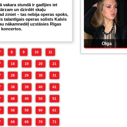
ā vakara stundā ir gadījies iet
ārzam un dzirdēt skaļu
ad ziniet – tas nebija operas spoks,
s talantīgais operas solists Kalvis
jau nākamnedēļ uzstāsies Rīgas
 koncertos.
Olga
7
8
9
10
11
7
18
19
20
21
7
28
29
30
31
7
38
39
40
41
7
48
49
50
51
7
58
59
60
61
7
68
69
70
71