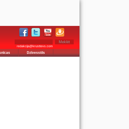
redakcija@krusttevs.com
snīcas
Dzīvesstils