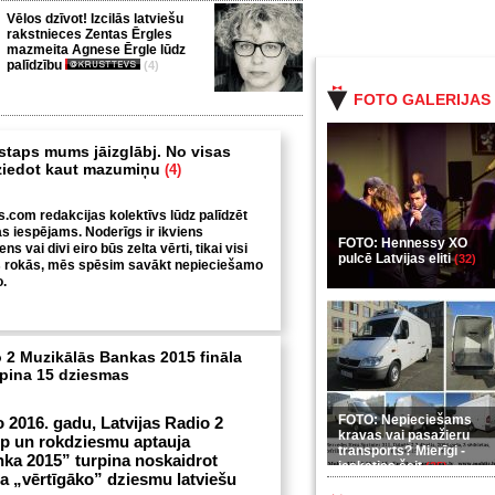
Vēlos dzīvot! Izcilās latviešu
rakstnieces Zentas Ērgles
mazmeita Agnese Ērgle lūdz
palīdzību
(4)
FOTO GALERIJAS
istaps mums jāizglābj. No visas
 ziedot kaut mazumiņu
(4)
s.com redakcijas kolektīvs lūdz palīdzēt
as iespējams. Noderīgs ir ikviens
FOTO: Hennessy XO
ns vai divi eiro būs zelta vērti, tikai visi
pulcē Latvijas eliti
(32)
s rokās, mēs spēsim savākt nepieciešamo
.
o 2 Muzikālās Bankas 2015 fināla
pina 15 dziesmas
FOTO: Nepieciešams
 2016. gadu, Latvijas Radio 2
kravas vai pasažieru
op un rokdziesmu aptauja
transports? Mierīgi -
ka 2015” turpina noskaidrot
ieskaties šeit
(35)
a „vērtīgāko” dziesmu latviešu