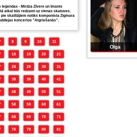
s leģendas - Mirdza Zīvere un Imants
ā atkal būs redzami uz vienas skatuves.
 pie skatītājiem notiks komponista Zigmara
jubilejas koncertos "Atgriešanās".
7
8
9
10
11
Olga
7
18
19
20
21
7
28
29
30
31
7
38
39
40
41
7
48
49
50
51
7
58
59
60
61
7
68
69
70
71
7
78
79
80
81