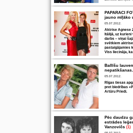
PAPARACI FOTO
jauno mīļāko 
05.07.2012.
Aktrise Agnese Z
Itālijā, uz kurie
darbs – viņai šaj
svētkiem aktrise 
pastaigājamies 
Viss liecināja, ka
Ballīšu lauve
nepatikšanas.
05.07.2012.
Rīgas tiesas apg
pret biedrības «P
Artūru Priedi.
Pēc daudzu ga
estrādes leģe
Vanzovičs
(1)
05.07.2012.