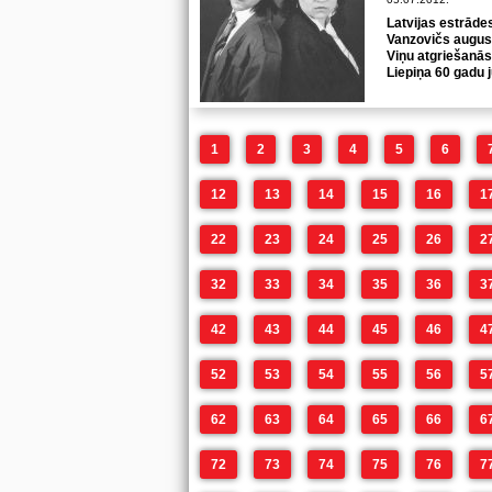
Latvijas estrāde
Vanzovičs august
Viņu atgriešanās
Liepiņa 60 gadu 
1
2
3
4
5
6
12
13
14
15
16
1
22
23
24
25
26
2
32
33
34
35
36
3
42
43
44
45
46
4
52
53
54
55
56
5
62
63
64
65
66
6
72
73
74
75
76
7