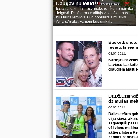
Daugaviņu ielūdz!
(5)
Ieeja pasākumā ir bez maksas. Īsta romantika
Jelgavā! Pasākuma vadītājs visas 3 dienas
būs tautā iemīļotais un populārais mūziķis
Ainārs Ašaks. Faniem būs unikāla
Basketbolists
ievietots rea
08.07.2012.
Kārtējās neveik
latviešu basketbo
draugiem Maiju R
Dž.Dž.Džilind
dzimušas mei
06.07.2012.
Dailes teātra gal
viņa sieva, aktr
sagaidījuši pasa
vēl vienu meitiņu
aktiera Intara Re
Zandas Zariņas-