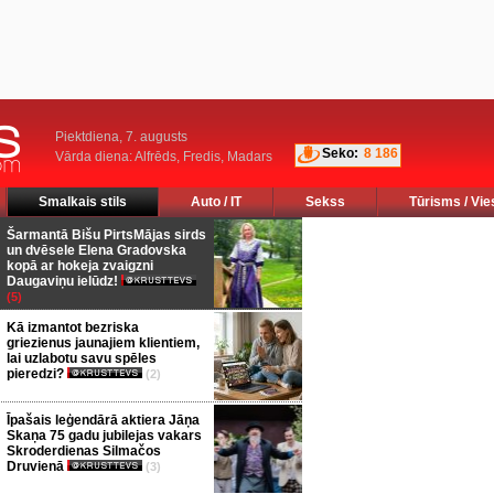
Piektdiena, 7. augusts
Seko:
8 186
Vārda diena: Alfrēds, Fredis, Madars
Smalkais stils
Auto / IT
Sekss
Tūrisms / Vie
Šarmantā Bišu PirtsMājas sirds
un dvēsele Elena Gradovska
kopā ar hokeja zvaigzni
Daugaviņu ielūdz!
(5)
Kā izmantot bezriska
griezienus jaunajiem klientiem,
lai uzlabotu savu spēles
pieredzi?
(2)
Īpašais leģendārā aktiera Jāņa
Skaņa 75 gadu jubilejas vakars
Skroderdienas Silmačos
Druvienā
(3)