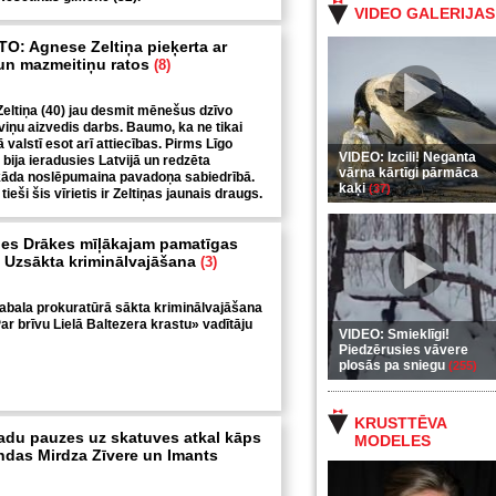
VIDEO GALERIJAS
: Agnese Zeltiņa pieķerta ar
un mazmeitiņu ratos
(8)
eltiņa (40) jau desmit mēnešus dzīvo
ni viņu aizvedis darbs. Baumo, ka ne tikai
ā valstī esot arī attiecības. Pirms Līgo
VIDEO: Izcili! Neganta
bija ieradusies Latvijā un redzēta
vārna kārtīgi pārmāca
kāda noslēpumaina pavadoņa sabiedrībā.
kaķi
(37)
 tieši šis vīrietis ir Zeltiņas jaunais draugs.
nes Drākes mīļākajam pamatīgas
 Uzsākta kriminālvajāšana
(3)
abala prokuratūrā sākta kriminālvajāšana
ar brīvu Lielā Baltezera krastu» vadītāju
VIDEO: Smieklīgi!
Piedzērusies vāvere
plosās pa sniegu
(255)
KRUSTTĒVA
du pauzes uz skatuves atkal kāps
MODELES
ndas Mirdza Zīvere un Imants