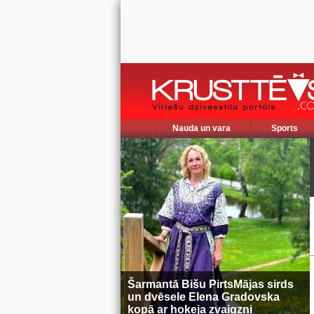
Nauda un vara
Sports
Šarmantā Bišu PirtsMājas sirds
un dvēsele Elena Gradovska
kopā ar hokeja zvaigzni