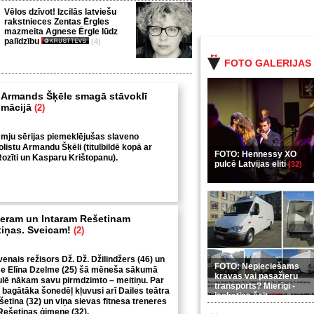
Vēlos dzīvot! Izcilās latviešu
rakstnieces Zentas Ērgles
mazmeita Agnese Ērgle lūdz
palīdzību
(4)
FOTO GALERIJAS
 Armands Šķēle smagā stāvoklī
nimācijā
(2)
smju sērijas piemeklējušas slaveno
listu Armandu Šķēli (titulbildē kopā ar
FOTO: Hennessy XO
ozīti un Kasparu Krištopanu).
pulcē Latvijas eliti
(32)
žeram un Intaram Rešetinam
tiņas. Sveicam!
(2)
venais režisors Dž. Dž. Džilindžers (46) un
FOTO: Nepieciešams
ise Elīna Dzelme (25) šā mēneša sākumā
kravas vai pasažieru
ulē nākam savu pirmdzimto – meitiņu. Par
transports? Mierīgi -
 bagātāka šonedēļ kļuvusi arī Dailes teātra
ieskaties šeit
(35)
šetina (32) un viņa sievas fitnesa treneres
Rešetinas ģimene (32).