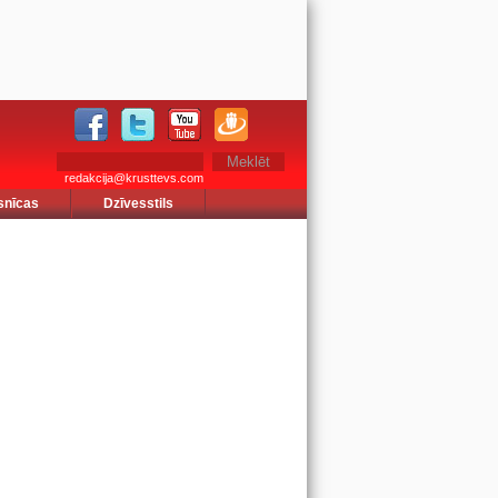
redakcija@krusttevs.com
snīcas
Dzīvesstils