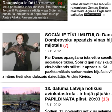
Daugaviņu ielūdz!
(5)
Vēlos dzīvot! Izcilās latviešu
Ieeja pasākumā ir bez maksas. Īsta romantika
rakstnieces Zentas Ērgles
Jelgavā! Pasākuma vadītājs visas 3 dienas
mazmeita Agnese Ērgle lūdz
būs tautā iemīļotais un populārais mūziķis
palīdzību
(4)
Ainārs Ašaks. Faniem būs unikāla
SOCIĀLIE TĪKLI MUTUĻO: Dan
Dombrovsku apzadzis viņas bij
mīļotais
(7)
13.11.2012.
Par Danas apzagšanu īsta vētra sacel
sociālajos tīklos. Šobrīd gan nav skaid
eks-boifrends stilisti ir apzadzis. Kā
pazīstamākais sarkanmates bijušais vīr
zināms tieši skandalozais dziedātājs Andris Kivičs.
13. datumā Latvijā notikusi
aviokatastrofa - ir bojā gājušie 
PAPILDINĀTA plkst. 20:03
(13)
13.11.2012.
Šodien, 13. novembrī notikusi nelaime