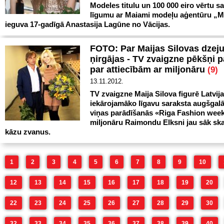
Modeles titulu un 100 000 eiro vērtu s
līgumu ar Maiami modeļu aģentūru „
ieguva 17-gadīgā Anastasija Lagūne no Vācijas.
FOTO: Par Maijas Silovas dzej
ņirgājas - TV zvaigzne pēkšņi 
par attiecībām ar miljonāru
(9)
13.11.2012.
TV zvaigzne Maija Silova figurē Latvij
iekārojamāko līgavu saraksta augšgalā
viņas parādīšanās «Riga Fashion week
miljonāru Raimondu Elksni jau sāk sk
kāzu zvanus.
1
2
3
4
5
6
7
8
9
10
12
13
14
15
16
17
18
19
20
22
23
24
25
26
27
28
29
30
32
33
34
35
36
37
38
39
40