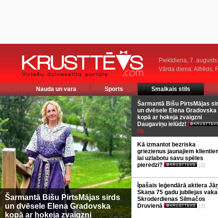
Piektdiena, 7. augusts
Vārda diena: Alfrēds, 
Nauda un vara
Sports
Smalkais stils
Šarmantā Bišu PirtsMājas si
un dvēsele Elena Gradovska
kopā ar hokeja zvaigzni
Daugaviņu ielūdz!
(5)
Kā izmantot bezriska
griezienus jaunajiem klientie
lai uzlabotu savu spēles
pieredzi?
(2)
Īpašais leģendārā aktiera Jā
Skaņa 75 gadu jubilejas vaka
Šarmantā Bišu PirtsMājas sirds
Skroderdienas Silmačos
un dvēsele Elena Gradovska
Druvienā
(3)
kopā ar hokeja zvaigzni