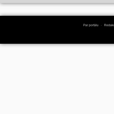
Par portālu
·
Redakc