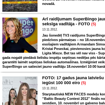
novadā.
Arī raidījumam SuperBingo jau
seksīga vadītāja - FOTO
(5)
13.11.2012.
Jau šonedēļ TV3 raidījums SuperBing
piedzīvos pārmaiņas – no 18.novembr
esošajiem vadītājiem Armandam Sim
Kristai Peseckai, pievienosies jauna k
Ligita Mieze. Bet tas vēl nav viss - Su
gada nogalē piedāvā lielisku iespēju septiņas nedēļas pēc kārt
garantēti laimēt septiņas lieliskas automašīnas. Izmēģiniet vei
SuperBingo un satieciet jauno vadītāju 18.novembrī 10:00 kanā
FOTO: 17 gadus jauna latviešu
iegūst 100 000 eiro
(5)
13.11.2012.
Starptautiskā NEW FACES modeļu ko
“Baltic Beauty Contest 2012” fināls n
sestdien, 10. novembrī un galveno bal