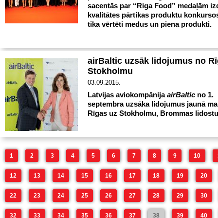
sacentās par “Riga Food” medaļām izc
kvalitātes pārtikas produktu konkurso
tika vērtēti medus un piena produkti.
airBaltic uzsāk lidojumus no R
Stokholmu
03.09.2015.
Latvijas aviokompānija
airBaltic
no 1.
septembra uzsāka lidojumus jaunā ma
Rīgas uz Stokholmu, Brommas lidostu
1
2
3
4
5
6
7
8
9
10
12
13
14
15
16
17
18
19
20
22
23
24
25
26
27
28
29
30
32
33
34
35
36
37
38
39
40