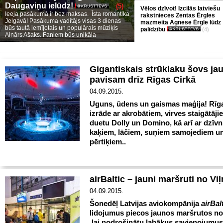
Daugaviņu ielūdz!
(5)
Vēlos dzīvot! Izcilās latviešu
Ieeja pasākumā ir bez maksas. Īsta romantika
rakstnieces Zentas Ērgles
Jelgavā! Pasākuma vadītājs visas 3 dienas
mazmeita Agnese Ērgle lūdz
būs tautā iemīļotais un populārais mūziķis
palīdzību
(4)
Ainārs Ašaks. Faniem būs unikāla
Gigantiskais strūklaku šovs ja
pavisam drīz Rīgas Cirkā
04.09.2015.
Uguns, ūdens un gaismas maģija! Rīga
izrāde ar akrobātiem, virves staigātāji
duetu Dolly un Domino, kā arī ar dzīvn
kaķiem, lāčiem, suņiem samojediem u
pērtiķiem..
airBaltic – jauni maršruti no Vi
04.09.2015.
Šonedēļ Latvijas aviokompānija
airBal
lidojumus piecos jaunos maršrutos no
lai nodrošinātu labākus savienojumus 