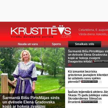
Ceturtdiena, 6. august
Vārda diena: Askolds,
Nauda un vara
Sports
Smalkais stils
Šarmantā Bišu PirtsMājas si
un dvēsele Elena Gradovska
kopā ar hokeja zvaigzni
Daugaviņu ielūdz!
(5)
Kā izmantot bezriska
griezienus jaunajiem klientie
lai uzlabotu savu spēles
pieredzi?
(2)
Īpašais leģendārā aktiera Jā
Skaņa 75 gadu jubilejas vaka
Šarmantā Bišu PirtsMājas sirds
Skroderdienas Silmačos
un dvēsele Elena Gradovska
Druvienā
(3)
kopā ar hokeja zvaigzni