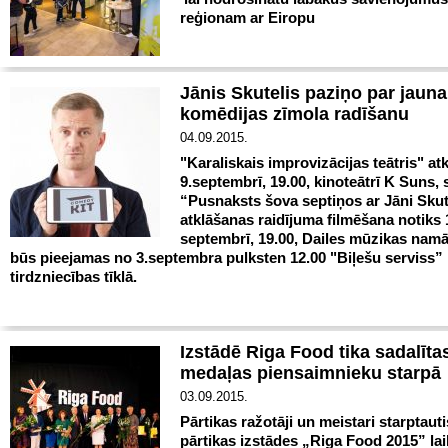
reģionam ar Eiropu
Jānis Skutelis paziņo par jauna
komēdijas zīmola radīšanu
04.09.2015.
"Karaliskais improvizācijas teātris" at
9.septembrī, 19.00, kinoteātrī K Suns,
“Pusnaksts šova septiņos ar Jāni Skut
atklāšanas raidījuma filmēšana notiks 
septembrī, 19.00, Dailes mūzikas namā
būs pieejamas no 3.septembra pulksten 12.00 "Biļešu serviss”
tirdzniecības tīklā.
Izstādē Riga Food tika sadalīta
medaļas piensaimnieku starpā
03.09.2015.
Pārtikas ražotāji un meistari starptaut
pārtikas izstādes „Riga Food 2015” lai