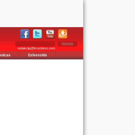
redakcija@krusttevs.com
snīcas
Dzīvesstils