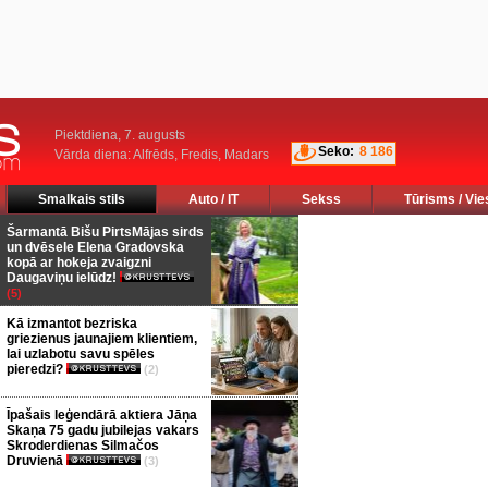
Piektdiena, 7. augusts
Seko:
8 186
Vārda diena: Alfrēds, Fredis, Madars
Smalkais stils
Auto / IT
Sekss
Tūrisms / Vie
Šarmantā Bišu PirtsMājas sirds
un dvēsele Elena Gradovska
kopā ar hokeja zvaigzni
Daugaviņu ielūdz!
(5)
Kā izmantot bezriska
griezienus jaunajiem klientiem,
lai uzlabotu savu spēles
pieredzi?
(2)
Īpašais leģendārā aktiera Jāņa
Skaņa 75 gadu jubilejas vakars
Skroderdienas Silmačos
Druvienā
(3)