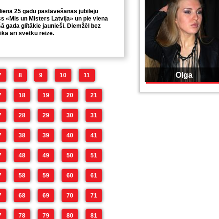
dienā 25 gadu pastāvēšanas jubileju
s «Mis un Misters Latvija» un pie viena
šā gada glītākie jaunieši. Diemžēl bez
ka arī svētku reizē.
Olga
7
8
9
10
11
7
18
19
20
21
7
28
29
30
31
7
38
39
40
41
7
48
49
50
51
7
58
59
60
61
7
68
69
70
71
7
78
79
80
81