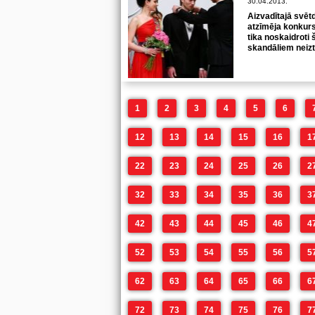
30.04.2013.
Aizvadītajā svēt
atzīmēja konkurs
tika noskaidroti 
skandāliem neizti
1
2
3
4
5
6
12
13
14
15
16
1
22
23
24
25
26
2
32
33
34
35
36
3
42
43
44
45
46
4
52
53
54
55
56
5
62
63
64
65
66
6
72
73
74
75
76
7