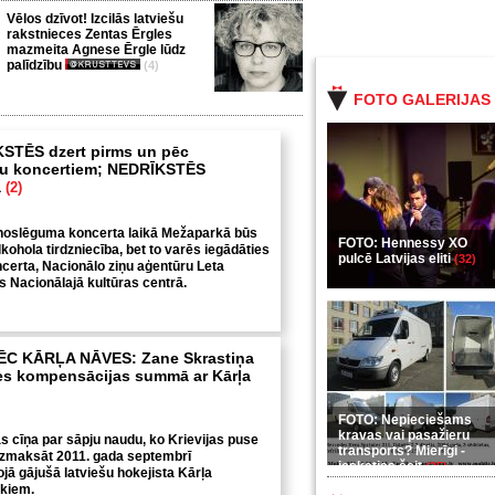
Vēlos dzīvot! Izcilās latviešu
rakstnieces Zentas Ērgles
mazmeita Agnese Ērgle lūdz
palīdzību
(4)
FOTO GALERIJAS
KSTĒS dzert pirms un pēc
u koncertiem; NEDRĪKSTĒS
ā
(2)
oslēguma koncerta laikā Mežaparkā būs
FOTO: Hennessy XO
alkohola tirdzniecība, bet to varēs iegādāties
pulcē Latvijas eliti
(32)
certa, Nacionālo ziņu aģentūru Leta
s Nacionālajā kultūras centrā.
C KĀRĻA NĀVES: Zane Skrastiņa
ies kompensācijas summā ar Kārļa
FOTO: Nepieciešams
kravas vai pasažieru
s cīņa par sāpju naudu, ko Krievijas puse
transports? Mierīgi -
izmaksāt 2011. gada septembrī
ieskaties šeit
(35)
jā gājušā latviešu hokejista Kārļa
ekiem.