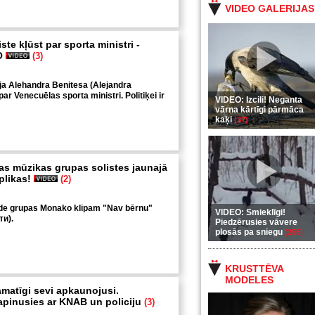
VIDEO GALERIJAS
ste kļūst par sporta ministri -
O
(3)
ja Alehandra Benitesa (Alejandra
par Venecuēlas sporta ministri. Politiķei ir
VIDEO: Izcili! Neganta
vārna kārtīgi pārmāca
kaķi
(37)
jas mūzikas grupas solistes jaunajā
 plikas!
(2)
rāde grupas Monako klipam "Nav bērnu"
VIDEO: Smieklīgi!
ти).
Piedzērusies vāvere
plosās pa sniegu
(255)
KRUSTTĒVA
MODELES
amatīgi sevi apkaunojusi.
apinusies ar KNAB un policiju
(3)