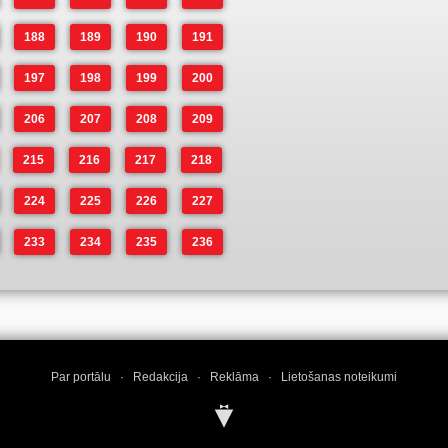
188
189
190
191
197
198
199
200
206
207
208
209
215
216
217
218
224
225
226
227
233
234
235
236
Par portālu
·
Redakcija
·
Reklāma
·
Lietošanas noteikumi