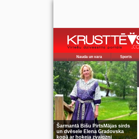
Nauda un vara
Sports
Šarmantā Bišu PirtsMājas sirds
un dvēsele Elena Gradovska
kopā ar hokeja zvaigzni