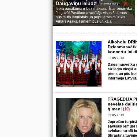
Daugaviņu ielūdz!
(5)
Ieeja pasākumā ir bez maksas. Īsta romantika
Jelgavā! Pasākuma vadītājs visas 3 dienas
būs tautā iemīļotais un populārais mūziķis
Ainārs Ašaks. Faniem būs unikāla
Alkoholu DRĪ
Dziesmusvētk
koncertu laik
02.05.2013.
Dziesmusvētku n
aizliegta vieglā 
pirms un pēc kon
informēja Latvija
TRAĢĒDIJA PĒ
nevēlas dalīt
ģimeni
(10)
02.05.2013.
Joprojām turpinā
savulaik lēmusi 
aviokatastrofā bo
Skrastiņa tuvini