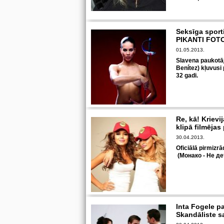
Seksīga sporti
PIKANTI FOT
01.05.2013.
Slavena paukotā
Benítez) kļuvusi 
32 gadi.
Re, kā! Krievi
klipā filmējas
30.04.2013.
Oficiālā pirmiz
(Монако - Не де
Inta Fogele p
Skandāliste s