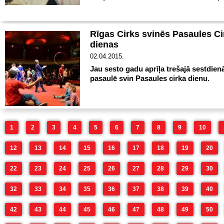
Rīgas Cirks svinēs Pasaules Ci
dienas
02.04.2015.
Jau sesto gadu aprīļa trešajā sestdien
pasaulē svin Pasaules cirka dienu.
1
2
3
4
5
6
7
8
9
10
12
13
14
15
16
17
18
19
20
22
23
24
25
26
27
28
29
30
32
33
34
35
36
37
38
39
40
42
43
44
45
46
47
48
49
50