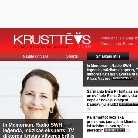
Pirmdiena, 10. august
Vārda diena: Brencis, 
Nauda un vara
Sports
Smalkais stils
In Memoriam. Radio SWH
leģenda, mūzikas eksperts, 
diktores Kristas Vāveres brā
Klāss Vāvere
(1)
Šarmantā Bišu PirtsMājas si
un dvēsele Elena Gradovska
kopā ar hokeja zvaigzni
Daugaviņu ielūdz!
(5)
Kā izmantot bezriska
griezienus jaunajiem klientie
In Memoriam. Radio SWH
lai uzlabotu savu spēles
leģenda, mūzikas eksperts, TV
pieredzi?
(2)
diktores Kristas Vāveres brālis