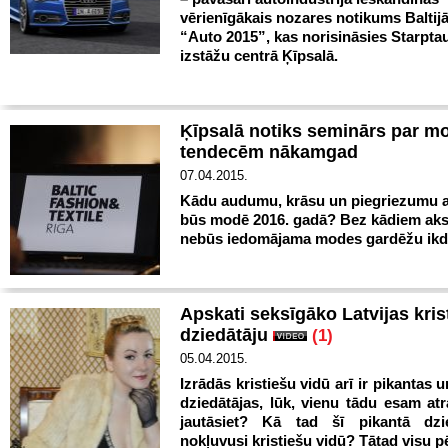
vērienīgākais nozares notikums Baltijā
“Auto 2015”, kas norisināsies Starptau
izstāžu centrā Ķīpsalā.
Ķīpsalā notiks seminārs par m
tendecēm nākamgad
07.04.2015.
Kādu audumu, krāsu un piegriezumu 
būs modē 2016. gadā? Bez kādiem ak
nebūs iedomājama modes gardēžu ikd
Apskati seksīgāko Latvijas kris
dziedātāju
(1)
05.04.2015.
Izrādās kristiešu vidū arī ir pikantas 
dziedātājas, lūk, vienu tādu esam atr
jautāsiet? Kā tad šī pikantā dzie
nokļuvusi kristiešu vidū? Tātad visu p