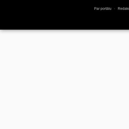
Par portālu
·
Redakc