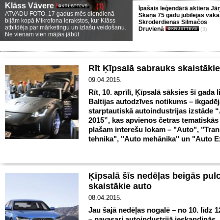
Klāss Vāvere
(1)
Īpašais leģendārā aktiera Jā
ATVADU FOTO. 17 gadus mēs diendienā
Skaņa 75 gadu jubilejas vaka
bijām kopā Mikrofona ierakstos, kur Klāss
Skroderdienas Silmačos
atbildēja par mārketingu un izlašu veidošanu.
Druvienā
(3)
Ne vienam vien mājās jābūt
Rīt Ķīpsalā sabrauks skaistākie
09.04.2015.
Rīt, 10. aprīlī, Ķīpsalā sāksies šī gada l
Baltijas autodzīves notikums – ikgadēj
starptautiskā autoindustrijas izstāde 
2015”, kas apvienos četras tematiskās
plašam interešu lokam – "Auto", "Tra
tehnika", "Auto mehānika" un "Auto E
Ķīpsalā šīs nedēļas beigās pul
skaistākie auto
08.04.2015.
Jau šajā nedēļas nogalē – no 10. līdz 1
– pavasari autoindustrijā ieskandinās