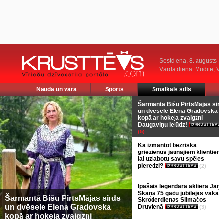
Sestdiena, 8. augusts
Vārda diena: Mudīte, V
Nauda un vara
Sports
Smalkais stils
Šarmantā Bišu PirtsMājas si
un dvēsele Elena Gradovska
kopā ar hokeja zvaigzni
Daugaviņu ielūdz!
(5)
Kā izmantot bezriska
griezienus jaunajiem klientie
lai uzlabotu savu spēles
pieredzi?
(2)
Īpašais leģendārā aktiera Jā
Skaņa 75 gadu jubilejas vaka
Šarmantā Bišu PirtsMājas sirds
Skroderdienas Silmačos
un dvēsele Elena Gradovska
Druvienā
(3)
kopā ar hokeja zvaigzni