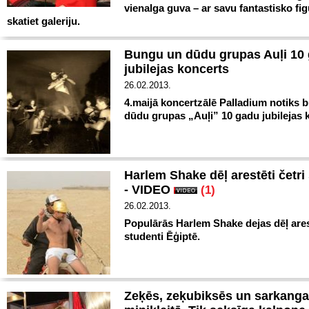
vienalga guva – ar savu fantastisko fig
skatiet galeriju.
Bungu un dūdu grupas Auļi 10
jubilejas koncerts
26.02.2013.
4.maijā koncertzālē Palladium notiks 
dūdu grupas „Auļi” 10 gadu jubilejas 
Harlem Shake dēļ arestēti četri
- VIDEO
(1)
26.02.2013.
Populārās Harlem Shake dejas dēļ arest
studenti Ēģiptē.
Zeķēs, zeķubiksēs un sarkanga