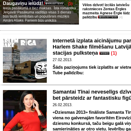
Daugaviņu ielūdz!
(5)
Vēlos dzīvot! Izcilās latviešu
Ieeja pasākumā ir bez maksas. Īsta romantika
rakstnieces Zentas Ērgles
Jelgavā! Pasākuma vadītājs visas 3 dienas
mazmeita Agnese Ērgle lūdz
būs tautā iemīļotais un populārais mūziķis
palīdzību
(4)
Ainārs Ašaks. Faniem būs unikāla
Internetā izplata aicinājumu par
Harlem Shake filmēšanu Latvijā
stacijas pulksteņa
(1)
27.02.2013.
Šāds paziņojums tiek izplatīts ar viet
Tube palīdzību:
Samantai Tīnai neveselīgs dzīv
bet pārsteidz ar fantastisku fi
26.02.2013.
«Dziesmas 2013» fināliste Samanta Tīn
viena no galvenajām favorītēm Eirovīzi
dziesmu konkursā, taču beigu galā viņ
samierināties ar otro vietu. Ievērību g