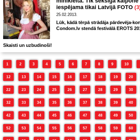
minikleitā. Tik seksīga kalpone
iespējama tikai Latvijā FOTO
(3
25.02.2013.
Lūk, kādā tērpā strādāja pārdevēja-ko
Condom.lv stendā festivālā EROTS 20
Skaisti un uzbudinoši!
1
2
3
4
5
6
7
8
9
10
12
13
14
15
16
17
18
19
20
22
23
24
25
26
27
28
29
30
32
33
34
35
36
37
38
39
40
42
43
44
45
46
47
48
49
50
52
53
54
55
56
57
58
59
60