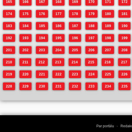
165
166
167
168
169
170
171
172
174
175
176
177
178
179
180
181
183
184
185
186
187
188
189
190
192
193
194
195
196
197
198
199
201
202
203
204
205
206
207
208
210
211
212
213
214
215
216
217
219
220
221
222
223
224
225
226
228
229
230
231
232
233
234
235
Par portālu
·
Redakc