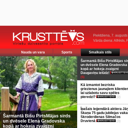
Piektdiena, 7. augusts
Vārda diena: Alfrēds, 
Nauda un vara
Sports
Smalkais stils
Šarmantā Bišu PirtsMājas si
un dvēsele Elena Gradovska
kopā ar hokeja zvaigzni
Daugaviņu ielūdz!
(5)
Kā izmantot bezriska
griezienus jaunajiem klientie
lai uzlabotu savu spēles
pieredzi?
(2)
Īpašais leģendārā aktiera Jā
Skaņa 75 gadu jubilejas vaka
Šarmantā Bišu PirtsMājas sirds
Skroderdienas Silmačos
un dvēsele Elena Gradovska
Druvienā
(3)
kopā ar hokeja zvaigzni