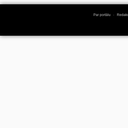
Par portālu
·
Redakc