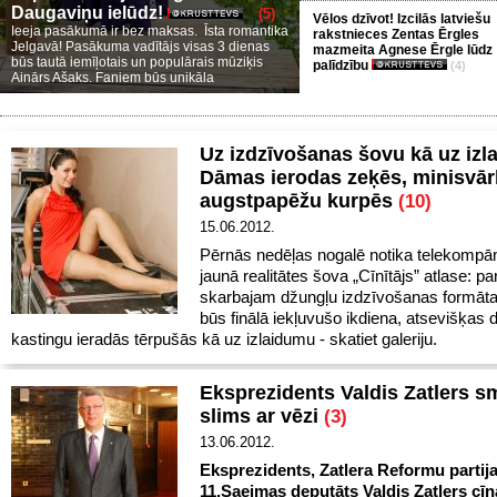
Daugaviņu ielūdz!
(5)
Vēlos dzīvot! Izcilās latviešu
Ieeja pasākumā ir bez maksas. Īsta romantika
rakstnieces Zentas Ērgles
Jelgavā! Pasākuma vadītājs visas 3 dienas
mazmeita Agnese Ērgle lūdz
būs tautā iemīļotais un populārais mūziķis
palīdzību
(4)
Ainārs Ašaks. Faniem būs unikāla
Uz izdzīvošanas šovu kā uz izl
Dāmas ierodas zeķēs, minisvā
augstpapēžu kurpēs
(10)
15.06.2012.
Pērnās nedēļas nogalē notika telekompā
jaunā realitātes šova „Cīnītājs” atlase: par
skarbajam džungļu izdzīvošanas formāt
būs finālā iekļuvušo ikdiena, atsevišķas
kastingu ieradās tērpušās kā uz izlaidumu - skatiet galeriju.
Eksprezidents Valdis Zatlers s
slims ar vēzi
(3)
13.06.2012.
Eksprezidents, Zatlera Reformu partija
11.Saeimas deputāts Valdis Zatlers cīn