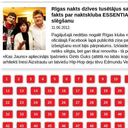
Rīgas nakts dzīves tusētājus s
fakts par naktskluba ESSENTI
slēgšanu
11.06.2012.
Pagājušajā nedēļas nogalē Rīgas kluba «
oficiālajā Facebook lapā publicētā ziņa p
izbeigšanu esot bijis pārpratums. Izklaide
netiks slēgta, bet gan tikai renovēta - tā 
«Kas Jauns» apliecinājis īpašnieks Gints Guks (attēlā no labās kop
arhitekti Inesi Aizstrautu un latviešu Hip-Hop deju tēvu Edmundu Ve
1
2
3
4
5
6
7
8
9
10
12
13
14
15
16
17
18
19
20
22
23
24
25
26
27
28
29
30
32
33
34
35
36
37
38
39
40
42
43
44
45
46
47
48
49
50