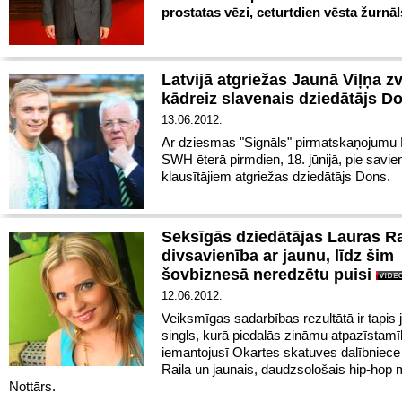
prostatas vēzi, ceturtdien vēsta žurnāls
Latvijā atgriežas Jaunā Viļņa z
kādreiz slavenais dziedātājs 
13.06.2012.
Ar dziesmas "Signāls" pirmatskaņojumu
SWH ēterā pirmdien, 18. jūnijā, pie savie
klausītājiem atgriežas dziedātājs Dons.
Seksīgās dziedātājas Lauras Ra
divsavienība ar jaunu, līdz šim
šovbiznesā neredzētu puisi
12.06.2012.
Veiksmīgas sadarbības rezultātā ir tapis 
singls, kurā piedalās zināmu atpazīstam
iemantojusī Okartes skatuves dalībniece
Raila un jaunais, daudzsološais hip-hop 
Nottārs.