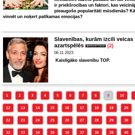
ir priekšrocības un faktori, kas veicinā
pieaugošo popularitāti mūsdienās? Kā
vinnēt un noķert patīkamas emocijas?
Slavenības, kurām izcili veicas
azartspēlēs
(2)
06.11.2023.
Kaislīgāko slavenību TOP.
1
2
3
4
5
6
7
8
9
10
12
13
14
15
16
17
18
19
20
22
23
24
25
26
27
28
29
30
32
33
34
35
36
37
38
39
40