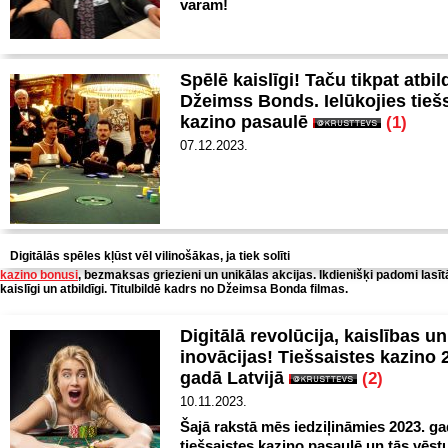
varam!
Spēlē kaislīgi! Taču tikpat atbil
Džeimss Bonds. Ielūkojies tieš
kazino pasaulē
(1)
07.12.2023.
Digitālās spēles kļūst vēl vilinošākas, ja tiek solīti
kazino bonusi
, bezmaksas griezieni un unikālas akcijas. Ikdienišķi padomi lasīt
kaislīgi un atbildīgi. Titulbildē kadrs no Džeimsa Bonda filmas.
Digitālā revolūcija, kaislības un
inovācijas! Tiešsaistes kazino 
gadā Latvijā
(2)
10.11.2023.
Šajā rakstā mēs iedziļināmies 2023. g
tiešsaistes kazino pasaulē un tās vēst