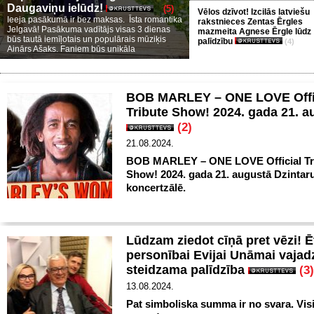
Daugaviņu ielūdz!
(5)
Vēlos dzīvot! Izcilās latviešu
Ieeja pasākumā ir bez maksas. Īsta romantika
rakstnieces Zentas Ērgles
Jelgavā! Pasākuma vadītājs visas 3 dienas
mazmeita Agnese Ērgle lūdz
būs tautā iemīļotais un populārais mūziķis
palīdzību
(4)
Ainārs Ašaks. Faniem būs unikāla
BOB MARLEY – ONE LOVE Offi
Tribute Show! 2024. gada 21. a
(2)
21.08.2024.
BOB MARLEY – ONE LOVE Official Tr
Show! 2024. gada 21. augustā Dzintar
koncertzālē.
Lūdzam ziedot cīņā pret vēzi! Ē
personībai Evijai Unāmai vajad
steidzama palīdzība
(3)
13.08.2024.
Pat simboliska summa ir no svara. Vis