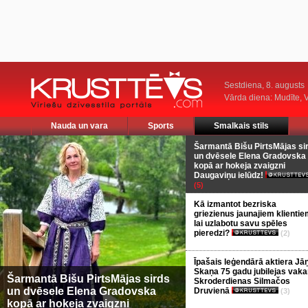
Sestdiena, 8. augusts
Vārda diena: Mudīte, V
Nauda un vara
Sports
Smalkais stils
Šarmantā Bišu PirtsMājas si
un dvēsele Elena Gradovska
kopā ar hokeja zvaigzni
Daugaviņu ielūdz!
(5)
Kā izmantot bezriska
griezienus jaunajiem klientie
lai uzlabotu savu spēles
pieredzi?
(2)
Īpašais leģendārā aktiera Jā
Skaņa 75 gadu jubilejas vaka
Šarmantā Bišu PirtsMājas sirds
Skroderdienas Silmačos
un dvēsele Elena Gradovska
Druvienā
(3)
kopā ar hokeja zvaigzni