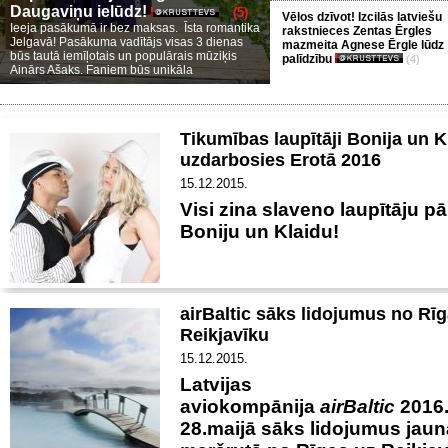
Daugaviņu ielūdz!
(5)
Vēlos dzīvot! Izcilās latviešu
Ieeja pasākumā ir bez maksas. Īsta romantika
rakstnieces Zentas Ērgles
Jelgavā! Pasākuma vadītājs visas 3 dienas
mazmeita Agnese Ērgle lūdz
būs tautā iemīļotais un populārais mūziķis
palīdzību
(4)
Ainārs Ašaks. Faniem būs unikāla
Tikumības laupītāji Bonija un K
uzdarbosies Erotā 2016
15.12.2015.
Visi zina slaveno laupītāju pā
Boniju un Klaidu!
airBaltic sāks lidojumus no Rī
Reikjavīku
15.12.2015.
Latvijas
aviokompānija
airBaltic
2016
28.maijā sāks lidojumus jaun