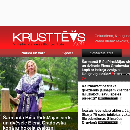
Ceturtdiena, 6. august
Vārda diena: Askolds,
Nauda un vara
Sports
Smalkais stils
Šarmantā Bišu PirtsMājas si
un dvēsele Elena Gradovska
kopā ar hokeja zvaigzni
Daugaviņu ielūdz!
(5)
Kā izmantot bezriska
griezienus jaunajiem klientie
lai uzlabotu savu spēles
pieredzi?
(2)
Īpašais leģendārā aktiera Jā
Skaņa 75 gadu jubilejas vaka
Šarmantā Bišu PirtsMājas sirds
Skroderdienas Silmačos
un dvēsele Elena Gradovska
Druvienā
(3)
kopā ar hokeja zvaigzni