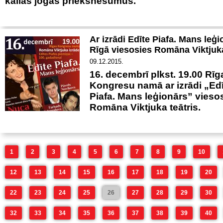
kailās jogas priekšnesumus.
Ar izrādi Edīte Piafa. Mans leģ
Rīgā viesosies Romāna Viktjuka
09.12.2015.
16. decembrī plkst. 19.00 Rīg
Kongresu namā ar izrādi „Edī
Piafa. Mans leģionārs” vieso
Romāna Viktjuka teātris.
1
2
3
4
5
6
7
8
9
10
12
13
14
15
16
17
18
19
20
22
23
24
25
26
27
28
29
30
32
33
34
35
36
37
38
39
40