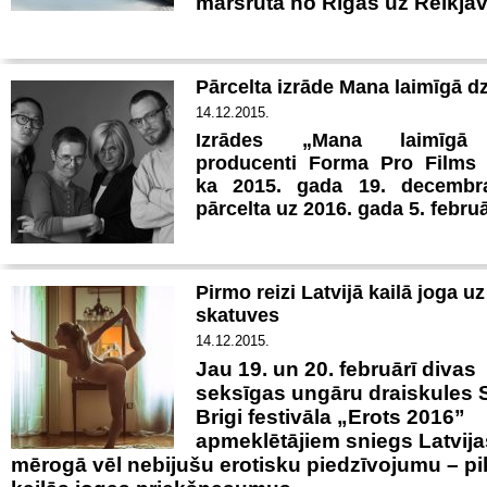
maršrutā no Rīgas uz Reikjav
Pārcelta izrāde Mana laimīgā d
14.12.2015.
Izrādes „Mana laimīgā 
producenti
Forma Pro Films 
ka 2015. gada 19. decembra
pārcelta uz 2016. gada 5. februā
Pirmo reizi Latvijā kailā joga u
skatuves
14.12.2015.
Jau 19. un 20. februārī divas
seksīgas ungāru draiskules S
Brigi festivāla „Erots 2016”
apmeklētājiem sniegs Latvija
mērogā vēl nebijušu erotisku piedzīvojumu – p