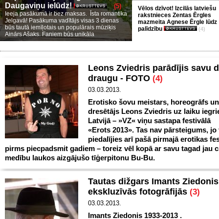
Daugaviņu ielūdz!
(5)
Vēlos dzīvot! Izcilās latviešu
Ieeja pasākumā ir bez maksas. Īsta romantika
rakstnieces Zentas Ērgles
Jelgavā! Pasākuma vadītājs visas 3 dienas
mazmeita Agnese Ērgle lūdz
būs tautā iemīļotais un populārais mūziķis
palīdzību
(4)
Ainārs Ašaks. Faniem būs unikāla
Leons Zviedris parādījis savu 
draugu - FOTO
(4)
03.03.2013.
Erotisko šovu meistars, horeogrāfs u
dresētājs Leons Zviedris uz laiku iegri
Latvijā – »VZ« viņu sastapa festivālā
«Erots 2013». Tas nav pārsteigums, jo 
piedalījies arī pašā pirmajā erotikas fes
pirms piecpadsmit gadiem – toreiz vēl kopā ar savu tagad jau c
medību laukos aizgājušo tīģerpitonu Bu-Bu.
Tautas dižgars Imants Ziedonis
ekskluzīvās fotogrāfijās
(3)
03.03.2013.
Imants Ziedonis 1933-2013 .