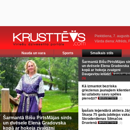
Piektdiena, 7. augusts
Vārda diena: Alfrēds, 
Nauda un vara
Sports
Smalkais stils
Šarmantā Bišu PirtsMājas si
un dvēsele Elena Gradovska
kopā ar hokeja zvaigzni
Daugaviņu ielūdz!
(5)
Kā izmantot bezriska
griezienus jaunajiem klientie
lai uzlabotu savu spēles
pieredzi?
(2)
Īpašais leģendārā aktiera Jā
Skaņa 75 gadu jubilejas vaka
Šarmantā Bišu PirtsMājas sirds
Skroderdienas Silmačos
un dvēsele Elena Gradovska
Druvienā
(3)
kopā ar hokeja zvaigzni