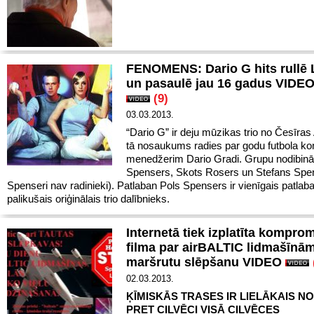
FENOMENS: Dario G hits rullē L
un pasaulē jau 16 gadus VIDE
(9)
03.03.2013.
“Dario G” ir deju mūzikas trio no Česīras 
tā nosaukums radies par godu futbola 
menedžerim Dario Gradi. Grupu nodibinā
Spensers, Skots Rosers un Stefans Spen
Spenseri nav radinieki). Patlaban Pols Spensers ir vienīgais patlab
palikušais oriģinālais trio dalībnieks.
Internetā tiek izplatīta kompro
filma par airBALTIC lidmašīnām
maršrutu slēpšanu VIDEO
02.03.2013.
ĶĪMISKĀS TRASES IR LIELĀKAIS N
PRET CILVĒCI VISĀ CILVĒCES