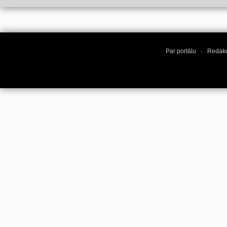
Par portālu
·
Redakc