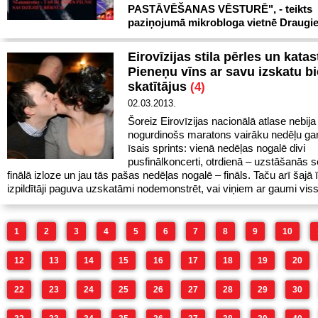
PASTĀVĒŠANAS VĒSTURĒ", - teikts
paziņojumā mikrobloga vietnē Draugie
Eirovīzijas stila pērles un katas
Pieneņu vīns ar savu izskatu b
skatītājus
(4)
02.03.2013.
Šoreiz Eirovīzijas nacionālā atlase nebija
nogurdinošs maratons vairāku nedēļu ga
īsais sprints: vienā nedēļas nogalē divi
pusfinālkoncerti, otrdienā – uzstāšanās 
finālā izloze un jau tās pašas nedēļas nogalē – fināls. Taču arī šajā ī
izpildītāji paguva uzskatāmi nodemonstrēt, vai viņiem ar gaumi viss 
1
2
3
4
5
6
7
8
9
10
12
13
14
15
16
17
18
19
20
22
23
24
25
26
27
28
29
30