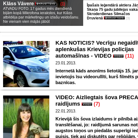
Klāss Vāvere
(1)
Īpašais leģendārā aktiera Jā
ATVADU FOTO. 17 gadus mēs diendienā
Skaņa 75 gadu jubilejas vaka
bijām kopā Mikrofona ierakstos, kur Klāss
Skroderdienas Silmačos
atbildēja par mārketingu un izlašu veidošanu.
Druvienā
(3)
Ne vienam vien mājās jābūt
KAS NOTICIS? Vecrīgu negaidīt
aplenkušas Krievijas policijas
automašīnas - VIDEO
(11)
23.01.2013.
Internetā kāds anonīms lietotājs 15. ja
ievietojis īsu videorullīti, kurš filmēts
baznīcas.
VIDEO: Aizliegtais šova PREC
raidījums
(7)
22.01.2013.
Krievijā šis šova izlaidums ir pilnībā ai
translēšanai, jo: raidījumā sarunas not
augstos toņos un piedalās superīgi i
puisis, tiek asi diskutēts par reliģijām,