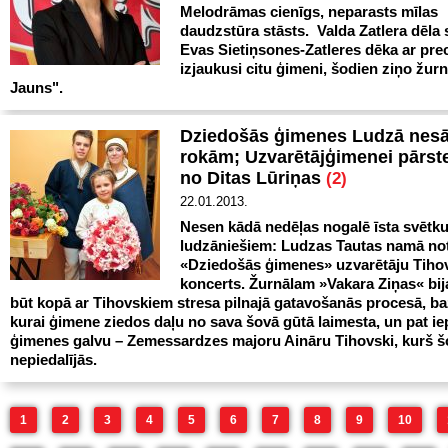
Melodrāmas cienīgs, neparasts mīlas
daudzstūra stāsts. Valda Zatlera dēla 
Evas Sietiņsones-Zatleres dēka ar precē
izjaukusi citu ģimeni, šodien ziņo žur
Jauns".
Dziedošās ģimenes Ludzā nesā
rokām; Uzvarētājģimenei pārs
no Ditas Lūriņas
(2)
22.01.2013.
Nesen kādā nedēļas nogalē īsta svētku
ludzāniešiem: Ludzas Tautas namā no
«Dziedošās ģimenes» uzvarētāju Tiho
koncerts. Žurnālam »Vakara Ziņas« bij
būt kopā ar Tihovskiem stresa pilnajā gatavošanās procesā, ba
kurai ģimene ziedos daļu no sava šovā gūtā laimesta, un pat ie
ģimenes galvu – Zemessardzes majoru Aināru Tihovski, kurš š
nepiedalījās.
1
2
3
4
5
6
7
8
9
10