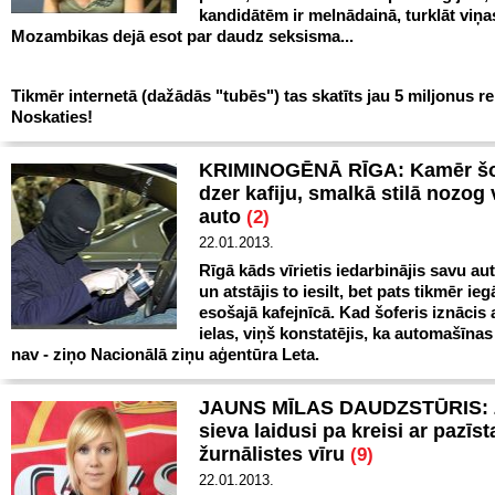
kandidātēm ir melnādainā, turklāt viņa
Mozambikas dejā esot par daudz seksisma...
Tikmēr internetā (dažādās "tubēs") tas skatīts jau 5 miljonus re
Noskaties!
KRIMINOGĒNĀ RĪGA: Kamēr šo
dzer kafiju, smalkā stilā nozog 
auto
(2)
22.01.2013.
Rīgā kāds vīrietis iedarbinājis savu a
un atstājis to iesilt, bet pats tikmēr ieg
esošajā kafejnīcā. Kad šoferis iznācis 
ielas, viņš konstatējis, ka automašīnas 
nav - ziņo Nacionālā ziņu aģentūra Leta.
JAUNS MĪLAS DAUDZSTŪRIS: Z
sieva laidusi pa kreisi ar pazīs
žurnālistes vīru
(9)
22.01.2013.