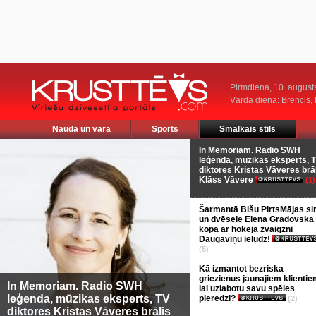
Pirmdiena, 10. august
Vārda diena: Brencis, 
Nauda un vara
Sports
Smalkais stils
In Memoriam. Radio SWH
leģenda, mūzikas eksperts, 
diktores Kristas Vāveres brā
Klāss Vāvere
(1)
Šarmantā Bišu PirtsMājas si
un dvēsele Elena Gradovska
kopā ar hokeja zvaigzni
Daugaviņu ielūdz!
(5)
Kā izmantot bezriska
griezienus jaunajiem klientie
In Memoriam. Radio SWH
lai uzlabotu savu spēles
leģenda, mūzikas eksperts, TV
pieredzi?
(2)
diktores Kristas Vāveres brālis