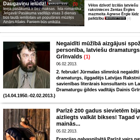
Daugaviņu ielūdz!
(5)
Vēlos dzīvot! Izcilās latviešu
Ieeja pasākumā ir bez maksas. Īsta romantika
rakstnieces Zentas Ērgles
Jelgavā! Pasākuma vadītājs visas 3 dienas
mazmeita Agnese Ērgle lūdz
būs tautā iemīļotais un populārais mūziķis
palīdzību
(4)
Ainārs Ašaks. Faniem būs unikāla
Negaidīti mūžībā aizgājusi spo
personība, latviešu dramaturgs
Grīnvalds
(1)
06.02.2013.
2. februārī Jūrmalas slimnīcā negaidīti
dramaturgs, ilggadējs Latvijas Rakstn
savienības literārais konsultants un La
Dramaturgu ģildes vadītājs Dainis Grī
(14.04.1950.-02.02.2013.)
Parīzē 200 gadus sievietēm bij
aizliegts valkāt bikses! Tagad v
mainās...
05.02.2013.
Francijas galvaspilsētā Parīzē vairs n