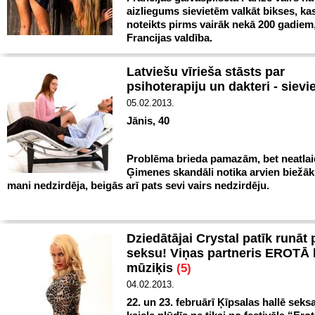
aizliegums sievietēm valkāt bikses, kas
noteikts pirms vairāk nekā 200 gadiem
Francijas valdība.
Latviešu vīrieša stāsts par
psihoterapiju un dakteri - sievi
05.02.2013.
Jānis, 40
Problēma brieda pamazām, bet neatlaid
Ģimenes skandāli notika arvien biežāk
mani nedzirdēja, beigās arī pats sevi vairs nedzirdēju.
Dziedātājai Crystal patīk runāt 
seksu! Viņas partneris EROTĀ
mūziķis
(5)
04.02.2013.
22. un 23. februārī Ķīpsalas hallē seks