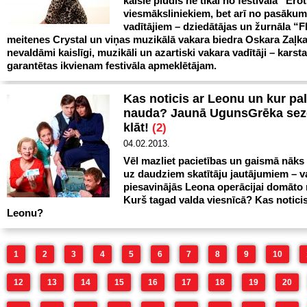
kaisle plūdīs ne tikai no festivāla “Ero
viesmāksliniekiem, bet arī no pasāku
vadītājiem – dziedātājas un žurnāla “
meitenes Crystal un viņas muzikālā vakara biedra Oskara Zaļkal
nevaldāmi kaislīgi, muzikāli un azartiski vakara vadītāji – karsta
garantētas ikvienam festivāla apmeklētājam.
Kas noticis ar Leonu un kur pal
nauda? Jaunā UgunsGrēka sez
klāt!
(2)
04.02.2013.
Vēl mazliet pacietības un gaismā nāks 
uz daudziem skatītāju jautājumiem – 
piesavinājās Leona operācijai domāto
Kurš tagad valda viesnīcā? Kas noticis
Leonu?
1
2
3
4
5
6
7
8
9
10
12
13
14
15
16
17
18
19
20