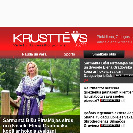
Piektdiena, 7. augusts
Vārda diena: Alfrēds, 
Nauda un vara
Sports
Smalkais stils
Šarmantā Bišu PirtsMājas si
un dvēsele Elena Gradovska
kopā ar hokeja zvaigzni
Daugaviņu ielūdz!
(5)
Kā izmantot bezriska
griezienus jaunajiem klientie
lai uzlabotu savu spēles
pieredzi?
(2)
Īpašais leģendārā aktiera Jā
Skaņa 75 gadu jubilejas vaka
Šarmantā Bišu PirtsMājas sirds
Skroderdienas Silmačos
un dvēsele Elena Gradovska
Druvienā
(3)
kopā ar hokeja zvaigzni