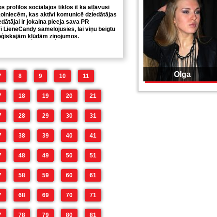
profilos sociālajos tīklos it kā atļāvusi
kolniecēm, kas aktīvi komunicē dziedātājas
edātājai ir jokaina pieeja sava PR
rī LieneCandy samelojusies, lai viņu beigtu
loģiskajām kļūdām ziņojumos.
Olga
7
8
9
10
11
7
18
19
20
21
7
28
29
30
31
7
38
39
40
41
7
48
49
50
51
7
58
59
60
61
7
68
69
70
71
7
78
79
80
81