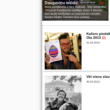
Daugaviņu ielūdz!
(5)
Ieeja pasākumā ir bez maksas. Īsta romantika
Jelgavā! Pasākuma vadītājs visas 3 dienas
būs tautā iemīļotais un populārais mūziķis
Ainārs Ašaks. Faniem būs unikāla
Kašers piedalī
Ola 2013
(2)
31.03.2013.
Vēl viena slav
30.03.2013.