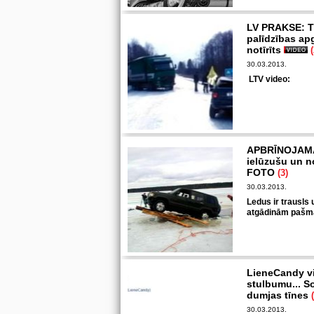
LV PRAKSE: Ti
palīdzības ap
notīrīts
(
30.03.2013.
LTV video:
APBRĪNOJAMA 
ielūzušu un n
FOTO
(3)
30.03.2013.
Ledus ir trausls 
atgādinām pašm
LieneCandy vi
stulbumu... S
dumjas tīnes
30.03.2013.