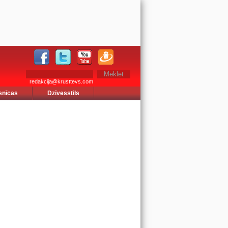
redakcija@krusttevs.com
snīcas
Dzīvesstils