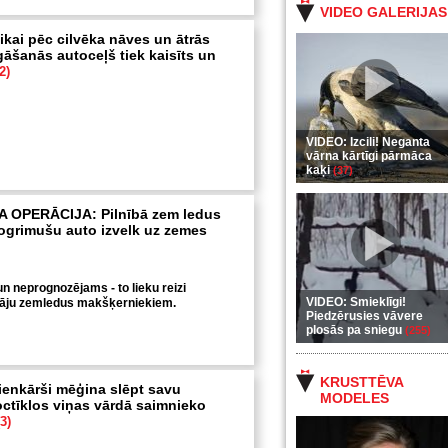
VIDEO GALERIJAS
kai pēc cilvēka nāves un ātrās
gāšanās autoceļš tiek kaisīts un
2)
VIDEO: Izcili! Neganta
vārna kārtīgi pārmāca
kaķi
(37)
OPERĀCIJA: Pilnībā zem ledus
ogrimušu auto izvelk uz zemes
un neprognozējams - to lieku reizi
VIDEO: Smieklīgi!
āju zemledus makšķerniekiem.
Piedzērusies vāvere
plosās pa sniegu
(255)
KRUSTTĒVA
enkārši mēģina slēpt savu
MODELES
octīklos viņas vārdā saimnieko
(3)