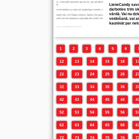
LieneCandy savos 
darboties trim s
vārdā. Vai nu dzi
veidošanā, vai a
kaunināt par ne
1
2
3
4
5
6
12
13
14
15
16
1
22
23
24
25
26
2
32
33
34
35
36
3
42
43
44
45
46
4
52
53
54
55
56
5
62
63
64
65
66
6
72
73
74
75
76
7