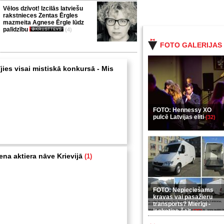
Vēlos dzīvot! Izcilās latviešu
rakstnieces Zentas Ērgles
mazmeita Agnese Ērgle lūdz
palīdzību
(4)
FOTO GALERIJAS
jies visai mistiskā konkursā - Mis
FOTO: Hennessy XO
pulcē Latvijas eliti
(32)
ena aktiera nāve Krievijā
(1)
FOTO: Nepieciešams
kravas vai pasažieru
transports? Mierīgi -
ieskaties šeit
(35)