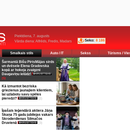
Piektdiena, 7. augusts
Seko:
8 186
Vārda diena: Alfrēds, Fredis, Madars
Smalkais stils
Auto / IT
Sekss
Tūrisms / Vie
Šarmantā Bišu PirtsMājas sirds
un dvēsele Elena Gradovska
kopā ar hokeja zvaigzni
Daugaviņu ielūdz!
(5)
Kā izmantot bezriska
griezienus jaunajiem klientiem,
lai uzlabotu savu spēles
pieredzi?
(2)
Īpašais leģendārā aktiera Jāņa
Skaņa 75 gadu jubilejas vakars
Skroderdienas Silmačos
Druvienā
(3)