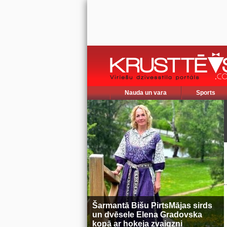
Nauda un vara
Sports
Šarmantā Bišu PirtsMājas sirds
un dvēsele Elena Gradovska
kopā ar hokeja zvaigzni