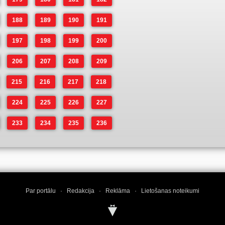
188
189
190
191
197
198
199
200
206
207
208
209
215
216
217
218
224
225
226
227
233
234
235
236
Par portālu
·
Redakcija
·
Reklāma
·
Lietošanas noteikumi