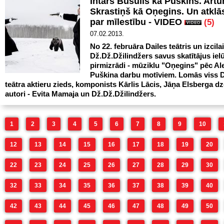
Intars Busulis kā Puškins. Artū
Skrastiņš kā Oņegins. Un atkl
par mīlestību - VIDEO
(5)
07.02.2013.
No 22. februāra Dailes teātris un izcila
Dž.Dž.Džilindžers savus skatītājus iel
pirmizrādi - mūziklu "Oņegins" pēc A
Puškina darbu motīviem. Lomās viss D
teātra aktieru zieds, komponists Kārlis Lācis, Jāņa Elsberga dze
autori - Evita Mamaja un Dž.Dž.Džilindžers.
1
2
3
4
5
6
7
8
9
10
12
13
14
15
16
17
18
19
20
22
23
24
25
26
27
28
29
30
32
33
34
35
36
37
38
39
40
42
43
44
45
46
47
48
49
50