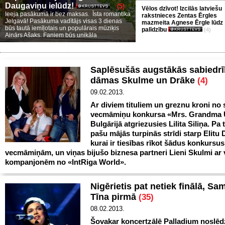
Daugaviņu ielūdz!
(5)
Vēlos dzīvot! Izcilās latviešu
Ieeja pasākumā ir bez maksas. Īsta romantika
rakstnieces Zentas Ērgles
Jelgavā! Pasākuma vadītājs visas 3 dienas
mazmeita Agnese Ērgle lūdz
būs tautā iemīļotais un populārais mūziķis
palīdzību
(4)
Ainārs Ašaks. Faniem būs unikāla
Saplēsušās augstākās sabiedr
dāmas Skulme un Drāke
(4)
09.02.2013.
Ar diviem tituliem un greznu kroni no 
vecmāmiņu konkursa «Mrs. Grandma 
Bulgārijā atgriezusies Lilita Siliņa. Pa 
pašu mājās turpinās strīdi starp Elitu 
kurai ir tiesības rīkot šādus konkursus
vecmāmiņām, un viņas bijušo biznesa partneri Lieni Skulmi ar 
kompanjonēm no «IntRiga World».
Nigērietis pat netiek finālā, Sa
Tīna pirmā
(35)
08.02.2013.
Šovakar koncertzālē Palladium noslēd