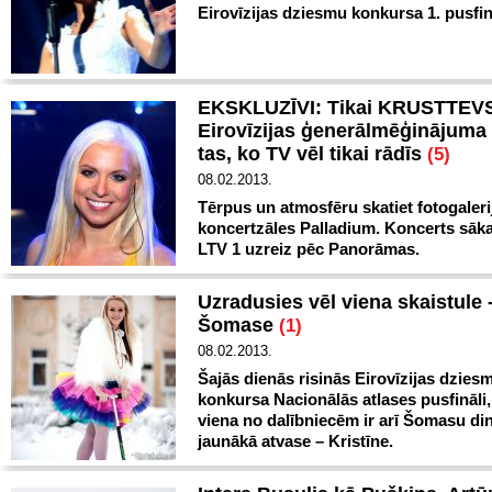
Eirovīzijas dziesmu konkursa 1. pusfin
EKSKLUZĪVI: Tikai KRUSTTEV
Eirovīzijas ģenerālmēģinājuma 
tas, ko TV vēl tikai rādīs
(5)
08.02.2013.
Tērpus un atmosfēru skatiet fotogaleri
koncertzāles Palladium. Koncerts sāka
LTV 1 uzreiz pēc Panorāmas.
Uzradusies vēl viena skaistule
Šomase
(1)
08.02.2013.
Šajās dienās risinās Eirovīzijas dzies
konkursa Nacionālās atlases pusfināli
viena no dalībniecēm ir arī Šomasu din
jaunākā atvase – Kristīne.