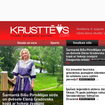
Sestdiena, 8. augusts
Vārda diena: Mudīte, V
Nauda un vara
Sports
Smalkais stils
Šarmantā Bišu PirtsMājas si
un dvēsele Elena Gradovska
kopā ar hokeja zvaigzni
Daugaviņu ielūdz!
(5)
Kā izmantot bezriska
griezienus jaunajiem klientie
lai uzlabotu savu spēles
pieredzi?
(2)
Īpašais leģendārā aktiera Jā
Skaņa 75 gadu jubilejas vaka
Šarmantā Bišu PirtsMājas sirds
Skroderdienas Silmačos
un dvēsele Elena Gradovska
Druvienā
(3)
kopā ar hokeja zvaigzni