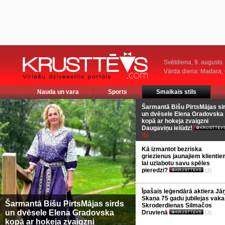
Svētdiena, 9. augusts
Vārda diena: Madara
Nauda un vara
Sports
Smalkais stils
Šarmantā Bišu PirtsMājas si
un dvēsele Elena Gradovska
kopā ar hokeja zvaigzni
Daugaviņu ielūdz!
(5)
Kā izmantot bezriska
griezienus jaunajiem klientie
lai uzlabotu savu spēles
pieredzi?
(2)
Īpašais leģendārā aktiera Jā
Skaņa 75 gadu jubilejas vaka
Šarmantā Bišu PirtsMājas sirds
Skroderdienas Silmačos
un dvēsele Elena Gradovska
Druvienā
(3)
kopā ar hokeja zvaigzni