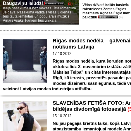
Daugaviņu ielūdz!
(5)
Vēlos dzīvot! Izcilās latviešu
Ieeja pasākumā ir bez maksas. Īsta romantika
rakstnieces Zentas Ērgles
Jelgavā! Pasākuma vadītājs visas 3 dienas
mazmeita Agnese Ērgle lūdz
būs tautā iemīļotais un populārais mūziķis
palīdzību
(4)
Ainārs Ašaks. Faniem būs unikāla
Rīgas modes nedēļa – galvena
notikums Latvijā
17.10.2012.
Rīgas modes nedēļa, kura šoruden not
oktobra līdz 3. novembrim izstāžu zāl
Mākslas Telpa” un citās interesantajās
Rīgā, kā ierasts, prezentēs pasaulei p
modes dizaineru sasniegumus, tādā v
veicinot Latvijas modes industrijas attīstību.
SLAVENĪBAS FETIŠA FOTO: An
bildējas divdomīgā fotosesijā
(
15.10.2012.
Nu jau pagājis krietns laiks, kopš Latvi
atpazīstamību iemantojusī modele An