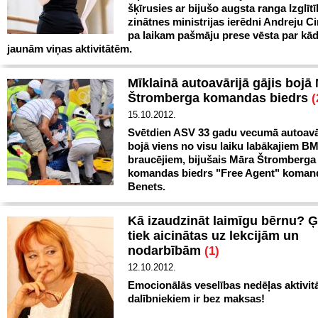
šķīrusies ar bijušo augsta ranga Izglīt
zinātnes ministrijas ierēdni Andreju Cin
pa laikam pašmāju prese vēsta par kā
jaunām viņas aktivitātēm.
Mīklainā autoavārijā gājis bojā
Štromberga komandas biedrs
(
15.10.2012.
Svētdien ASV 33 gadu vecumā autoavār
bojā viens no visu laiku labākajiem B
braucējiem, bijušais Māra Štromberga
komandas biedrs "Free Agent" komand
Benets.
Kā izaudzināt laimīgu bērnu? 
tiek aicinātas uz lekcijām un
nodarbībām
(1)
12.10.2012.
Emocionālās veselības nedēļas aktivit
dalībniekiem ir bez maksas!