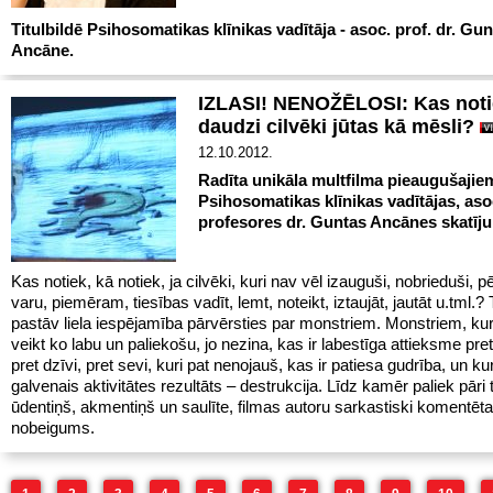
Titulbildē Psihosomatikas klīnikas vadītāja - asoc. prof. dr. Gun
Ancāne.
IZLASI! NENOŽĒLOSI: Kas notie
daudzi cilvēki jūtas kā mēsli?
12.10.2012.
Radīta unikāla multfilma pieaugušajie
Psihosomatikas klīnikas vadītājas, aso
profesores dr. Guntas Ancānes skatīj
Kas notiek, kā notiek, ja cilvēki, kuri nav vēl izauguši, nobrieduši, p
varu, piemēram, tiesības vadīt, lemt, noteikt, iztaujāt, jautāt u.tml.?
pastāv liela iespējamība pārvērsties par monstriem. Monstriem, kur
veikt ko labu un paliekošu, jo nezina, kas ir labestīga attieksme pret
pret dzīvi, pret sevi, kuri pat nenojauš, kas ir patiesa gudrība, un kur
galvenais aktivitātes rezultāts – destrukcija. Līdz kamēr paliek pāri t
ūdentiņš, akmentiņš un saulīte, filmas autoru sarkastiski komentēta
nobeigums.