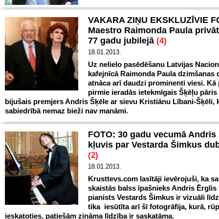
VAKARA ZIŅU EKSKLUZĪVIE F
Maestro Raimonda Paula privātā
77 gadu jubilejā
(4)
18.01.2013.
Uz nelielo pasēdēšanu Latvijas Nacion
kafejnīcā Raimonda Paula dzimšanas 
atnāca arī daudzi prominenti viesi. Kā 
pirmie ieradās ietekmīgais Šķēļu pāris 
bijušais premjers Andris Šķēle ar sievu Kristiānu Lībani-Šķēli, 
sabiedrībā nemaz bieži nav manāmi.
FOTO: 30 gadu vecumā Andris 
kļuvis par Vestarda Šimkus du
(2)
18.01.2013.
Krusttevs.com lasītāji ievērojuši, ka s
skaistās balss īpašnieks Andris Ērglis 
pianists Vestards Šimkus ir vizuāli līd
tika iesūtīta arī šī fotogrāfija, kurā, rū
ieskatoties, patiešām zināma līdzība ir saskatāma.