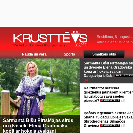
Sestdiena, 8. augusts
Vārda diena: Mudīte, V
Nauda un vara
Sports
Smalkais stils
Šarmantā Bišu PirtsMājas si
un dvēsele Elena Gradovska
kopā ar hokeja zvaigzni
Daugaviņu ielūdz!
(5)
Kā izmantot bezriska
griezienus jaunajiem klientie
lai uzlabotu savu spēles
pieredzi?
(2)
Īpašais leģendārā aktiera Jā
Skaņa 75 gadu jubilejas vaka
Šarmantā Bišu PirtsMājas sirds
Skroderdienas Silmačos
un dvēsele Elena Gradovska
Druvienā
(3)
kopā ar hokeja zvaigzni