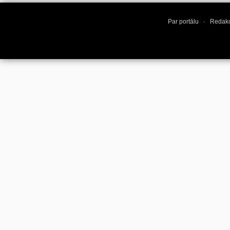
Par portālu
·
Redakc