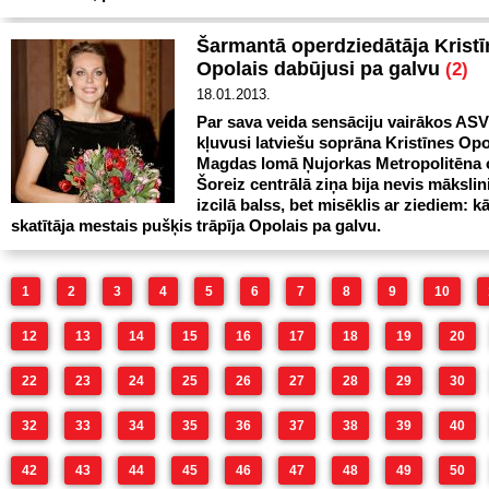
Šarmantā operdziedātāja Kristī
Opolais dabūjusi pa galvu
(2)
18.01.2013.
Par sava veida sensāciju vairākos AS
kļuvusi latviešu soprāna Kristīnes Opo
Magdas lomā Ņujorkas Metropolitēna 
Šoreiz centrālā ziņa bija nevis mākslin
izcilā balss, bet misēklis ar ziediem: k
skatītāja mestais pušķis trāpīja Opolais pa galvu.
1
2
3
4
5
6
7
8
9
10
12
13
14
15
16
17
18
19
20
22
23
24
25
26
27
28
29
30
32
33
34
35
36
37
38
39
40
42
43
44
45
46
47
48
49
50