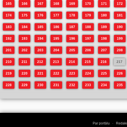
165
166
167
168
169
170
171
172
174
175
176
177
178
179
180
181
183
184
185
186
187
188
189
190
192
193
194
195
196
197
198
199
201
202
203
204
205
206
207
208
210
211
212
213
214
215
216
217
219
220
221
222
223
224
225
226
228
229
230
231
232
233
234
235
Par portālu
·
Redakc