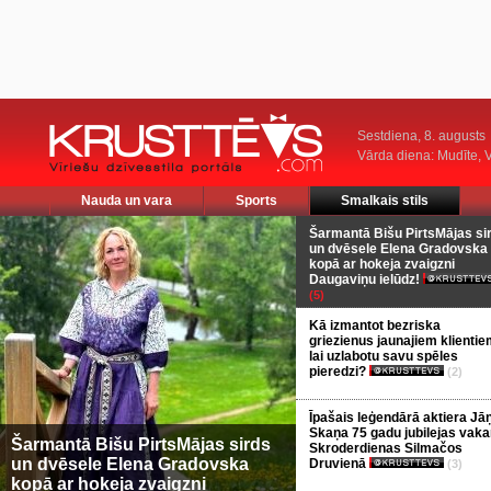
Sestdiena, 8. augusts
Vārda diena: Mudīte, V
Nauda un vara
Sports
Smalkais stils
Šarmantā Bišu PirtsMājas si
un dvēsele Elena Gradovska
kopā ar hokeja zvaigzni
Daugaviņu ielūdz!
(5)
Kā izmantot bezriska
griezienus jaunajiem klientie
lai uzlabotu savu spēles
pieredzi?
(2)
Īpašais leģendārā aktiera Jā
Skaņa 75 gadu jubilejas vaka
Šarmantā Bišu PirtsMājas sirds
Skroderdienas Silmačos
un dvēsele Elena Gradovska
Druvienā
(3)
kopā ar hokeja zvaigzni