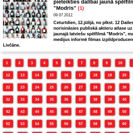
pieteikties dalībai jaunā spēlfi
"Modris"
(1)
09.07.2012.
Ceturtdien, 12.jūlijā, no plkst. 12 Dailes
norisināsies publiskā aktieru atlase u
jaunajā latviešu spēlfilmā "Modris", m
medijus informē filmas izpildproducen
Livčāne.
1
2
3
4
5
6
7
8
9
10
12
13
14
15
16
17
18
19
20
22
23
24
25
26
27
28
29
30
32
33
34
35
36
37
38
39
40
42
43
44
45
46
47
48
49
50
52
53
54
55
56
57
58
59
60