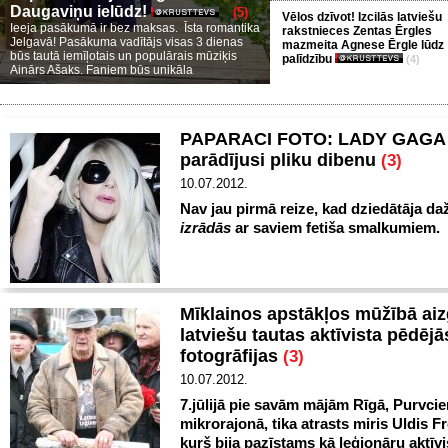
Daugaviņu ielūdz!
(5)
Vēlos dzīvot! Izcilās latviešu
Ieeja pasākumā ir bez maksas. Īsta romantika
rakstnieces Zentas Ērgles
Jelgavā! Pasākuma vadītājs visas 3 dienas
mazmeita Agnese Ērgle lūdz
būs tautā iemīļotais un populārais mūziķis
palīdzību
(4)
Ainārs Ašaks. Faniem būs unikāla
PAPARACI FOTO: LADY GAGA 
parādījusi pliku dibenu
(3)
10.07.2012.
Nav jau pirmā reize, kad dziedātāja da
izrādās
ar saviem fetiša smalkumiem.
Mīklainos apstākļos mūžībā ai
latviešu tautas aktīvista pēdējā
fotogrāfijas
(3)
10.07.2012.
7.jūlijā pie savām mājām Rīgā, Purvci
mikrorajonā, tika atrasts miris Uldis F
kurš bija pazīstams kā leģionāru aktīvi