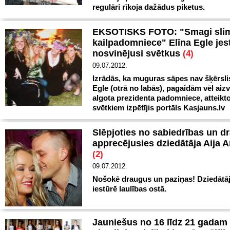
regulāri rīkoja dažādus piketus.
EKSOTISKS FOTO: "Smagi sli
kailpadomniece" Elīna Egle jest
nosvinējusi svētkus
(4)
09.07.2012.
Izrādās, ka muguras sāpes nav šķērslis,
Egle (otrā no labās), pagaidām vēl aizvi
algota prezidenta padomniece, atteikt
svētkiem izpētījis portāls Kasjauns.lv
Slēpjoties no sabiedrības un d
apprecējusies dziedātāja Aija 
(2)
09.07.2012.
Nošokē draugus un paziņas! Dziedātāj
iestūrē laulības ostā.
Jauniešus no 16 līdz 21 gadam 