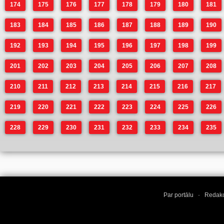
174
175
176
177
178
179
180
181
183
184
185
186
187
188
189
190
192
193
194
195
196
197
198
199
201
202
203
204
205
206
207
208
210
211
212
213
214
215
216
217
219
220
221
222
223
224
225
226
228
229
230
231
232
233
234
235
Par portālu
·
Redakc