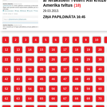
ar ierakstiem Tviterī! Asi kritiz
Amerika tvītus
(18)
29.03.2013.
ZIŅA PAPILDINĀTA 16:45
1
2
3
4
5
6
7
8
9
10
12
13
14
15
16
17
18
19
20
22
23
24
25
26
27
28
29
30
32
33
34
35
36
37
38
39
40
42
43
44
45
46
47
48
49
50
52
53
54
55
56
57
58
59
60
62
63
64
65
66
67
68
69
70