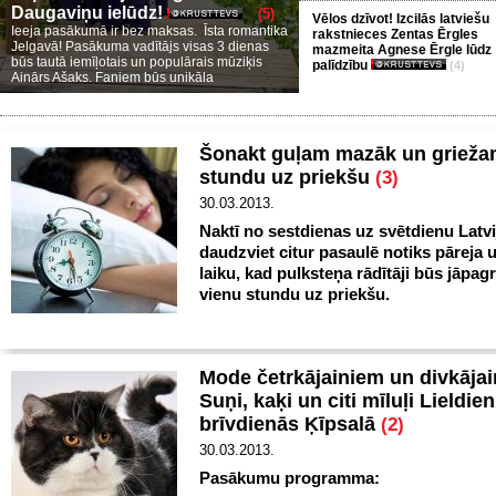
Daugaviņu ielūdz!
(5)
Vēlos dzīvot! Izcilās latviešu
Ieeja pasākumā ir bez maksas. Īsta romantika
rakstnieces Zentas Ērgles
Jelgavā! Pasākuma vadītājs visas 3 dienas
mazmeita Agnese Ērgle lūdz
būs tautā iemīļotais un populārais mūziķis
palīdzību
(4)
Ainārs Ašaks. Faniem būs unikāla
Šonakt guļam mazāk un grieža
stundu uz priekšu
(3)
30.03.2013.
Naktī no sestdienas uz svētdienu Latvi
daudzviet citur pasaulē notiks pāreja 
laiku, kad pulksteņa rādītāji būs jāpag
vienu stundu uz priekšu.
Mode četrkājainiem un divkājai
Suņi, kaķi un citi mīluļi Lieldie
brīvdienās Ķīpsalā
(2)
30.03.2013.
Pasākumu programma: