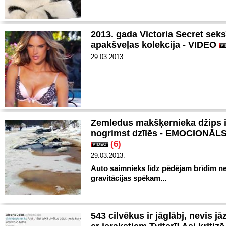
2013. gada Victoria Secret sek
apakšveļas kolekcija - VIDEO
29.03.2013.
Zemledus makšķernieka džips i
nogrimst dzīlēs - EMOCIONĀL
(6)
29.03.2013.
Auto saimnieks līdz pēdējam brīdim n
gravitācijas spēkam...
543 cilvēkus ir jāglābj, nevis j