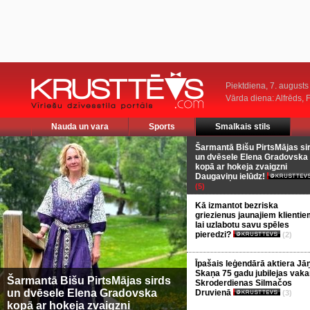
Piektdiena, 7. augusts
Vārda diena: Alfrēds, 
Nauda un vara
Sports
Smalkais stils
Šarmantā Bišu PirtsMājas si
un dvēsele Elena Gradovska
kopā ar hokeja zvaigzni
Daugaviņu ielūdz!
(5)
Kā izmantot bezriska
griezienus jaunajiem klientie
lai uzlabotu savu spēles
pieredzi?
(2)
Īpašais leģendārā aktiera Jā
Skaņa 75 gadu jubilejas vaka
Šarmantā Bišu PirtsMājas sirds
Skroderdienas Silmačos
un dvēsele Elena Gradovska
Druvienā
(3)
kopā ar hokeja zvaigzni