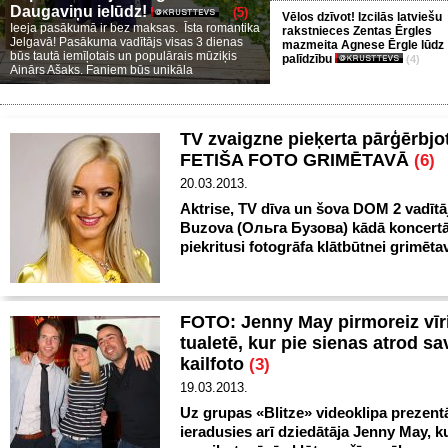
Daugaviņu ielūdz!
(5)
Vēlos dzīvot! Izcilās latviešu
Ieeja pasākumā ir bez maksas. Īsta romantika
rakstnieces Zentas Ērgles
Jelgavā! Pasākuma vadītājs visas 3 dienas
mazmeita Agnese Ērgle lūdz
būs tautā iemīļotais un populārais mūziķis
palīdzību
(4)
Ainārs Ašaks. Faniem būs unikāla
TV zvaigzne pieķerta pārģērbjot
FETIŠA FOTO GRIMĒTAVĀ
(6)
20.03.2013.
Aktrise, TV dīva un šova DOM 2 vadītā
Buzova (Ольга Бузова) kādā koncertā 
piekritusi fotogrāfa klātbūtnei grimēta
FOTO: Jenny May pirmoreiz vīr
tualetē, kur pie sienas atrod sa
kailfoto
(3)
19.03.2013.
Uz grupas «Blitze» videoklipa prezentā
ieradusies arī dziedātāja Jenny May, ku