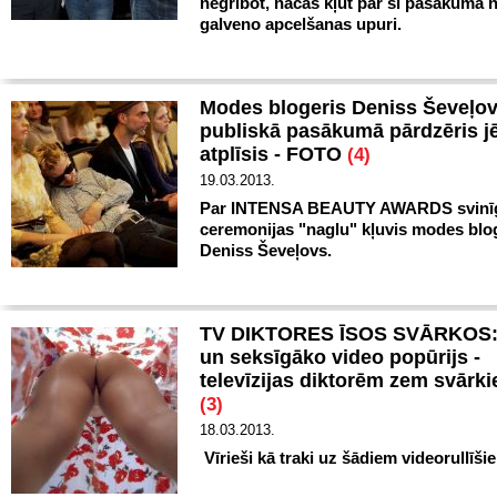
negribot, nācās kļūt par šī pasākuma 
galveno apcelšanas upuri.
Modes blogeris Deniss Ševeļo
publiskā pasākumā pārdzēris j
atplīsis - FOTO
(4)
19.03.2013.
Par INTENSA BEAUTY AWARDS svinī
ceremonijas "naglu" kļuvis modes blo
Deniss Ševeļovs.
TV DIKTORES ĪSOS SVĀRKOS:
un seksīgāko video popūrijs -
televīzijas diktorēm zem svārk
(3)
18.03.2013.
Vīrieši kā traki uz šādiem videorullīši