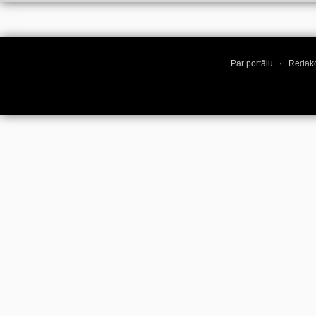
Par portālu
·
Redakc