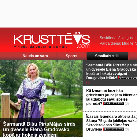
Sestdiena, 8. augusts
Vārda diena: Mudīte, V
Nauda un vara
Sports
Smalkais stils
Šarmantā Bišu PirtsMājas si
un dvēsele Elena Gradovska
kopā ar hokeja zvaigzni
Daugaviņu ielūdz!
(5)
Kā izmantot bezriska
griezienus jaunajiem klientie
lai uzlabotu savu spēles
pieredzi?
(2)
Īpašais leģendārā aktiera Jā
Skaņa 75 gadu jubilejas vaka
Šarmantā Bišu PirtsMājas sirds
Skroderdienas Silmačos
un dvēsele Elena Gradovska
Druvienā
(3)
kopā ar hokeja zvaigzni