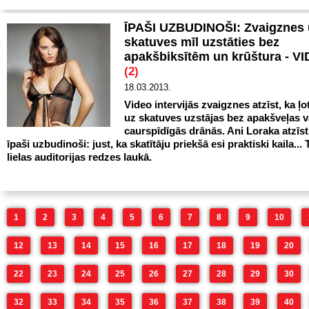
ĪPAŠI UZBUDINOŠI: Zvaigznes 
skatuves mīl uzstāties bez
apakšbiksītēm un krūštura - 
(2)
18.03.2013.
Video intervijās zvaigznes atzīst, ka ļo
uz skatuves uzstājas bez apakšveļas va
caurspīdīgās drānās. Ani Loraka atzīst,
īpaši uzbudinoši: just, ka skatītāju priekšā esi praktiski kaila... 
lielas auditorijas redzes laukā.
1
2
3
4
5
6
7
8
9
10
12
13
14
15
16
17
18
19
20
22
23
24
25
26
27
28
29
30
32
33
34
35
36
37
38
39
40