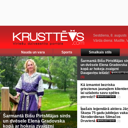
Sestdiena, 8. augusts
Vārda diena: Mudīte, V
Nauda un vara
Sports
Smalkais stils
Šarmantā Bišu PirtsMājas si
un dvēsele Elena Gradovska
kopā ar hokeja zvaigzni
Daugaviņu ielūdz!
(5)
Kā izmantot bezriska
griezienus jaunajiem klientie
lai uzlabotu savu spēles
pieredzi?
(2)
Īpašais leģendārā aktiera Jā
Skaņa 75 gadu jubilejas vaka
Šarmantā Bišu PirtsMājas sirds
Skroderdienas Silmačos
un dvēsele Elena Gradovska
Druvienā
(3)
kopā ar hokeja zvaigzni