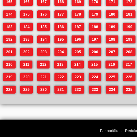
165
166
167
168
169
170
171
172
174
175
176
177
178
179
180
181
183
184
185
186
187
188
189
190
192
193
194
195
196
197
198
199
201
202
203
204
205
206
207
208
210
211
212
213
214
215
216
217
219
220
221
222
223
224
225
226
228
229
230
231
232
233
234
235
Par portālu
·
Redakc