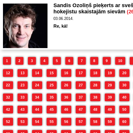
Sandis Ozoliņš pieķerts ar sve
hokejistu skaistajām sievām
(2
03.06.2014.
Re, kā!
1
2
3
4
5
6
7
8
9
10
12
13
14
15
16
17
18
19
20
22
23
24
25
26
27
28
29
30
32
33
34
35
36
37
38
39
40
42
43
44
45
46
47
48
49
50
52
53
54
55
56
57
58
59
60