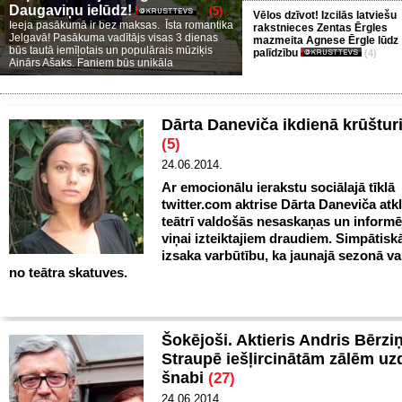
Daugaviņu ielūdz!
(5)
Vēlos dzīvot! Izcilās latviešu
Ieeja pasākumā ir bez maksas. Īsta romantika
rakstnieces Zentas Ērgles
Jelgavā! Pasākuma vadītājs visas 3 dienas
mazmeita Agnese Ērgle lūdz
būs tautā iemīļotais un populārais mūziķis
palīdzību
(4)
Ainārs Ašaks. Faniem būs unikāla
Dārta Daneviča ikdienā krūštur
(5)
24.06.2014.
Ar emocionālu ierakstu sociālajā tīklā
twitter.com aktrise Dārta Daneviča atkl
teātrī valdošās nesaskaņas un informē
viņai izteiktajiem draudiem. Simpātiskā
izsaka varbūtību, ka jaunajā sezonā v
no teātra skatuves.
Šokējoši. Aktieris Andris Bērzi
Straupē iešļircinātām zālēm uz
šnabi
(27)
24.06.2014.