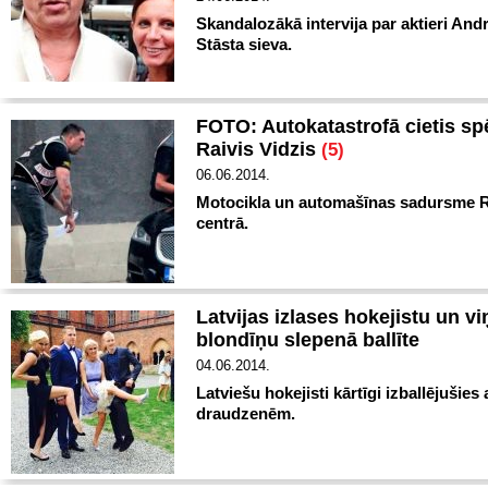
Skandalozākā intervija par aktieri Andr
Stāsta sieva.
FOTO: Autokatastrofā cietis sp
Raivis Vidzis
(5)
06.06.2014.
Motocikla un automašīnas sadursme 
centrā.
Latvijas izlases hokejistu un vi
blondīņu slepenā ballīte
04.06.2014.
Latviešu hokejisti kārtīgi izballējušies
draudzenēm.