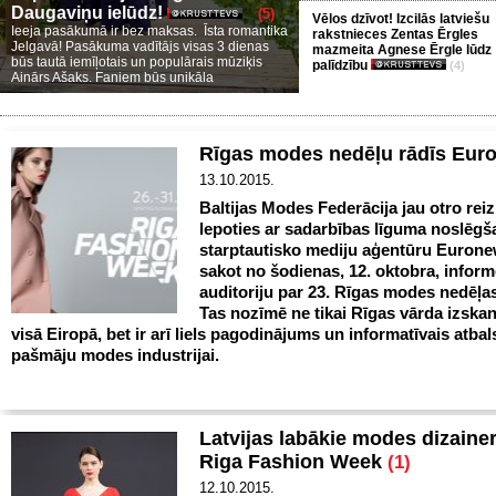
Daugaviņu ielūdz!
(5)
Vēlos dzīvot! Izcilās latviešu
Ieeja pasākumā ir bez maksas. Īsta romantika
rakstnieces Zentas Ērgles
Jelgavā! Pasākuma vadītājs visas 3 dienas
mazmeita Agnese Ērgle lūdz
būs tautā iemīļotais un populārais mūziķis
palīdzību
(4)
Ainārs Ašaks. Faniem būs unikāla
Rīgas modes nedēļu rādīs Eur
13.10.2015.
Baltijas Modes Federācija jau otro reiz
lepoties ar sadarbības līguma noslēgš
starptautisko mediju aģentūru Eurone
sakot no šodienas, 12. oktobra, infor
auditoriju par 23. Rīgas modes nedēļas
Tas nozīmē ne tikai Rīgas vārda izska
visā Eiropā, bet ir arī liels pagodinājums un informatīvais atbal
pašmāju modes industrijai.
Latvijas labākie modes dizaineri
Riga Fashion Week
(1)
12.10.2015.