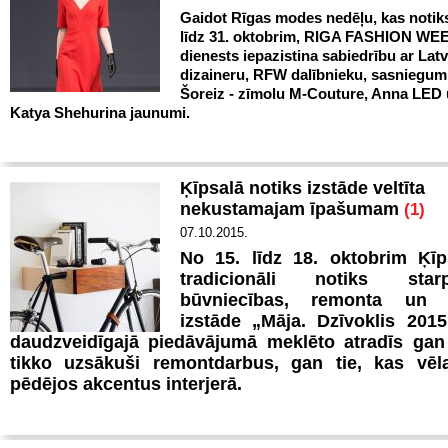
Gaidot Rīgas modes nedēļu, kas notiks
līdz 31. oktobrim, RIGA FASHION WE
dienests iepazistina sabiedrību ar Latv
dizaineru, RFW dalībnieku, sasniegum
Šoreiz - zīmolu M-Couture, Anna LED
Katya Shehurina jaunumi.
Ķīpsalā notiks izstāde veltīta
nekustamajam īpašumam
(1)
07.10.2015.
No 15. līdz 18. oktobrim Ķīp
tradicionāli notiks starpt
būvniecības, remonta un in
izstāde „Māja. Dzīvoklis 2015
daudzveidīgajā piedāvājumā meklēto atradīs gan 
tikko uzsākuši remontdarbus, gan tie, kas vēla
pēdējos akcentus interjerā.