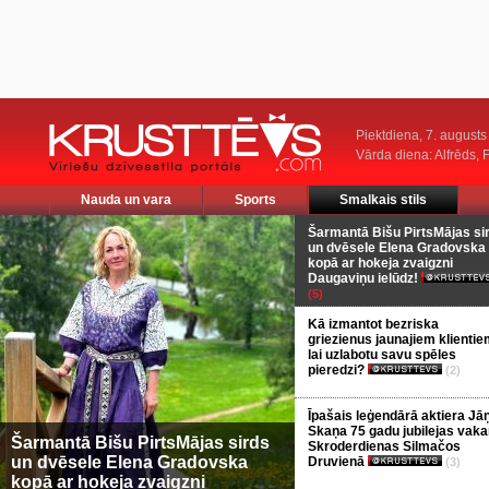
Piektdiena, 7. augusts
Vārda diena: Alfrēds, 
Nauda un vara
Sports
Smalkais stils
Šarmantā Bišu PirtsMājas si
un dvēsele Elena Gradovska
kopā ar hokeja zvaigzni
Daugaviņu ielūdz!
(5)
Kā izmantot bezriska
griezienus jaunajiem klientie
lai uzlabotu savu spēles
pieredzi?
(2)
Īpašais leģendārā aktiera Jā
Skaņa 75 gadu jubilejas vaka
Šarmantā Bišu PirtsMājas sirds
Skroderdienas Silmačos
un dvēsele Elena Gradovska
Druvienā
(3)
kopā ar hokeja zvaigzni