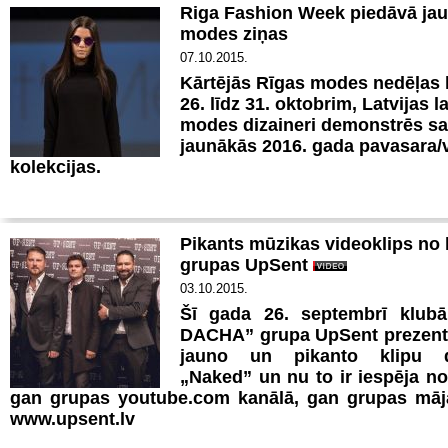
Riga Fashion Week piedāvā ja
modes ziņas
07.10.2015.
Kārtējās Rīgas modes nedēļas l
26. līdz 31. oktobrim, Latvijas l
modes dizaineri demonstrēs s
jaunākās 2016. gada pavasara/
kolekcijas.
Pikants mūzikas videoklips no 
grupas UpSent
03.10.2015.
Šī gada 26. septembrī klub
DACHA” grupa UpSent prezent
jauno un pikanto klipu d
„Naked” un nu to ir iespēja no
gan grupas youtube.com kanālā, gan grupas māj
www.upsent.lv