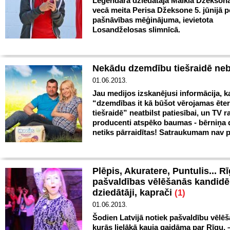
Leģendārā dziedātāja Maikla Džekson
vecā meita Perisa Džeksone 5. jūnijā p
pašnāvības mēģinājuma, ievietota
Losandželosas slimnīcā.
Nekādu dzemdību tiešraidē ne
01.06.2013.
Jau medijos izskanējusi informācija, k
“dzemdības it kā būšot vērojamas ēte
tiešraidē” neatbilst patiesībai, un TV r
producenti atspēko baumas - bērniņa
netiks pārraidītas! Satraukumam nav 
Plēpis, Akuratere, Puntulis... R
pašvaldības vēlēšanās kandidē 
dziedātāji, kaprači
(1)
01.06.2013.
Šodien Latvijā notiek pašvaldību vēlēš
kurās lielākā kauja gaidāma par Rīgu, 