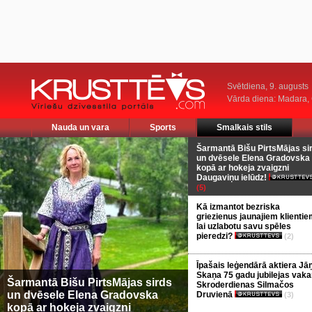
Svētdiena, 9. augusts
Vārda diena: Madara
Nauda un vara
Sports
Smalkais stils
Šarmantā Bišu PirtsMājas si
un dvēsele Elena Gradovska
kopā ar hokeja zvaigzni
Daugaviņu ielūdz!
(5)
Kā izmantot bezriska
griezienus jaunajiem klientie
lai uzlabotu savu spēles
pieredzi?
(2)
Īpašais leģendārā aktiera Jā
Skaņa 75 gadu jubilejas vaka
Šarmantā Bišu PirtsMājas sirds
Skroderdienas Silmačos
un dvēsele Elena Gradovska
Druvienā
(3)
kopā ar hokeja zvaigzni