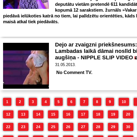
deputātu vietām pretendē 611 kandidāt
kopumā 12 sarakstiem. žurnāls »Vakar
piedāvā ielūkoties katrā no tiem, lai palīdzētu orientēties, kāds 
maisā atkal tiek piedāvāts.
Dejo ar zvaigzni priekšnesums:
Lambadas laikā dāmai noslīd bi
augšiņa - NIPPLE SLIP VIDEO
31.05.2013.
No Comment TV.
1
2
3
4
5
6
7
8
9
10
12
13
14
15
16
17
18
19
20
22
23
24
25
26
27
28
29
30