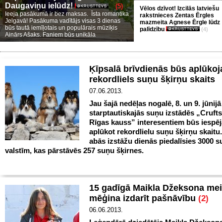
Daugaviņu ielūdz!
(5)
Vēlos dzīvot! Izcilās latviešu
Ieeja pasākumā ir bez maksas. Īsta romantika
rakstnieces Zentas Ērgles
Jelgavā! Pasākuma vadītājs visas 3 dienas
mazmeita Agnese Ērgle lūdz
būs tautā iemīļotais un populārais mūziķis
palīdzību
(4)
Ainārs Ašaks. Faniem būs unikāla
Ķīpsalā brīvdienās būs aplūko
rekordliels suņu šķirņu skaits
07.06.2013.
Jau šajā nedēļas nogalē, 8. un 9. jūnij
starptautiskajās suņu izstādēs „Crufts
Rīgas kauss” interesentiem būs iespē
aplūkot rekordlielu suņu šķirņu skait
abās izstāžu dienās piedalīsies 3000 s
valstīm, kas pārstāvēs 257 suņu šķirnes.
15 gadīgā Maikla Džeksona mei
mēģina izdarīt pašnāvību
(2)
06.06.2013.