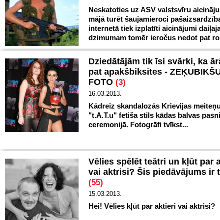
Neskatoties uz ASV valstsvīru aicināj
mājā turēt šaujamieroci pašaizsardzība
internetā tiek izplatīti aicinājumi daiļa
dzimumam tomēr ieročus nedot pat ro
Dziedātājām tik īsi svārki, ka ār
pat apakšbiksītes - ZEĶUBIKŠ
FOTO
(3)
16.03.2013.
Kādreiz skandalozās Krievijas meiteņ
"t.A.T.u" fetiša stils kādas balvas pas
ceremonijā. Fotogrāfi tvīkst...
Vēlies spēlēt teātri un kļūt par a
vai aktrisi? Šis piedāvājums ir t
(55)
15.03.2013.
Hei! Vēlies kļūt par aktieri vai aktrisi?