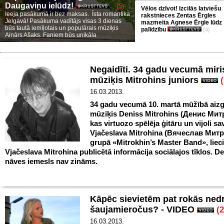
Daugaviņu ielūdz!
(5)
Vēlos dzīvot! Izcilās latviešu
Ieeja pasākumā ir bez maksas. Īsta romantika
rakstnieces Zentas Ērgles
Jelgavā! Pasākuma vadītājs visas 3 dienas
mazmeita Agnese Ērgle lūdz
būs tautā iemīļotais un populārais mūziķis
palīdzību
(4)
Ainārs Ašaks. Faniem būs unikāla
Negaidīti. 34 gadu vecumā miri
mūziķis Mitrohins juniors
(
16.03.2013.
34 gadu vecumā 10. martā mūžībā aizg
mūziķis Deniss Mitrohins (Денис Мит
kas virtuozo spēlēja ģitāru un vijoli sa
Vjačeslava Mitrohina (Вячеслав Мит
grupā «Mitrokhin’s Master Band», liec
Vjačeslava Mitrohina publicētā informācija sociālajos tīklos. D
nāves iemesls nav zināms.
Kāpēc sievietēm pat rokās nedr
šaujamieročus? - VIDEO
(2
16.03.2013.