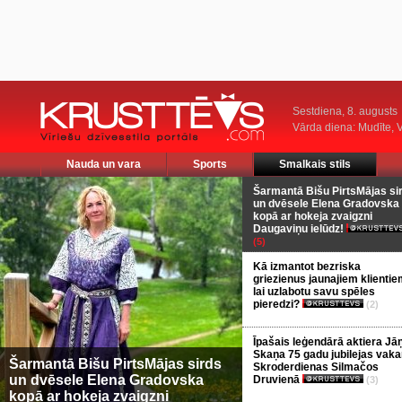
Sestdiena, 8. augusts
Vārda diena: Mudīte, V
Nauda un vara
Sports
Smalkais stils
Šarmantā Bišu PirtsMājas si
un dvēsele Elena Gradovska
kopā ar hokeja zvaigzni
Daugaviņu ielūdz!
(5)
Kā izmantot bezriska
griezienus jaunajiem klientie
lai uzlabotu savu spēles
pieredzi?
(2)
Īpašais leģendārā aktiera Jā
Skaņa 75 gadu jubilejas vaka
Šarmantā Bišu PirtsMājas sirds
Skroderdienas Silmačos
un dvēsele Elena Gradovska
Druvienā
(3)
kopā ar hokeja zvaigzni