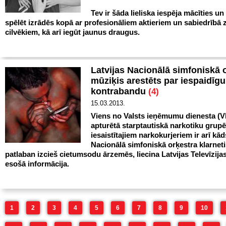
Tev ir šāda lieliska iespēja mācīties u
spēlēt izrādēs kopā ar profesionāliem aktieriem un sabiedrībā
cilvēkiem, kā arī iegūt jaunus draugus.
Latvijas Nacionālā simfoniskā 
mūziķis arestēts par iespaidīg
kontrabandu
(4)
15.03.2013.
Viens no Valsts ieņēmumu dienesta (V
apturētā starptautiskā narkotiku grup
iesaistītajiem narkokurjeriem ir arī kād
Nacionālā simfoniskā orķestra klarneti
patlaban izcieš cietumsodu ārzemēs, liecina Latvijas Televīzijas
esošā informācija.
1
2
3
4
5
6
7
8
9
10