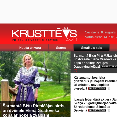
Sestdiena, 8. augusts
Vārda diena: Mudīte, V
Nauda un vara
Sports
Smalkais stils
Šarmantā Bišu PirtsMājas si
un dvēsele Elena Gradovska
kopā ar hokeja zvaigzni
Daugaviņu ielūdz!
(5)
Kā izmantot bezriska
griezienus jaunajiem klientie
lai uzlabotu savu spēles
pieredzi?
(2)
Īpašais leģendārā aktiera Jā
Skaņa 75 gadu jubilejas vaka
Šarmantā Bišu PirtsMājas sirds
Skroderdienas Silmačos
un dvēsele Elena Gradovska
Druvienā
(3)
kopā ar hokeja zvaigzni