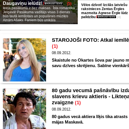
Daugaviņu ielūdz!
(5)
Vēlos dzīvot! Izcilās latviešu
Ieeja pasākumā ir bez maksas. Īsta romantika
rakstnieces Zentas Ērgles
Jelgavā! Pasākuma vadītājs visas 3 dienas
mazmeita Agnese Ērgle lūdz
būs tautā iemīļotais un populārais mūziķis
palīdzību
(4)
Ainārs Ašaks. Faniem būs unikāla
STAROJOŠI FOTO: Atkal iemīlē
(1)
08.09.2012.
Skaistule no Okartes šova par jauno m
savu dzīves skrējienu. Sabīne vienkārš
80 gadu vecumā pašnāvību izda
slavens krievu aktieris - Likteņa
zvaigzne
(1)
08.09.2012.
80 gadus vecā aktiera līķis tika atrasts
mājas Maskavā.