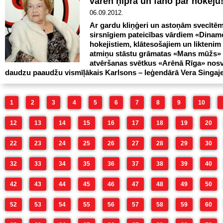
varen ņipra un fano par hokeju
06.09.2012.
Ar gardu kliņģeri un astoņām svecītēm
sirsnīgiem pateicības vārdiem «Dinam
hokejistiem, klātesošajiem un liktenim
atmiņu stāstu grāmatas «Mans mūžs»
atvēršanas svētkus «Arēnā Rīga» nosv
daudzu paaudžu vismīļākais Karlsons – leģendārā Vera Singaje
1
2
3
4
5
6
7
8
9
10
12
13
14
15
16
17
18
19
20
22
23
24
25
26
27
28
29
30
32
33
34
35
36
37
38
39
40
42
43
44
45
46
47
48
49
50
52
53
54
55
56
57
58
59
60