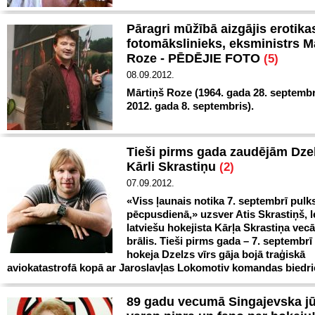
Pāragri mūžībā aizgājis erotika
fotomākslinieks, eksministrs M
Roze - PĒDĒJIE FOTO
(5)
08.09.2012.
Mārtiņš Roze (1964. gada 28. septemb
2012. gada 8. septembris).
Tieši pirms gada zaudējām Dzel
Kārli Skrastiņu
(2)
07.09.2012.
«Viss ļaunais notika 7. septembrī pulks
pēcpusdienā,» uzsver Atis Skrastiņš, 
latviešu hokejista Kārļa Skrastiņa vec
brālis. Tieši pirms gada – 7. septembrī
hokeja Dzelzs vīrs gāja bojā traģiskā
aviokatastrofā kopā ar Jaroslavļas Lokomotiv komandas biedr
89 gadu vecumā Singajevska j