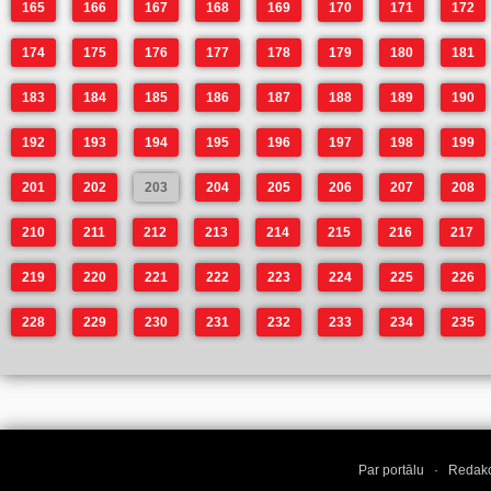
165
166
167
168
169
170
171
172
174
175
176
177
178
179
180
181
183
184
185
186
187
188
189
190
192
193
194
195
196
197
198
199
201
202
203
204
205
206
207
208
210
211
212
213
214
215
216
217
219
220
221
222
223
224
225
226
228
229
230
231
232
233
234
235
Par portālu
·
Redakc