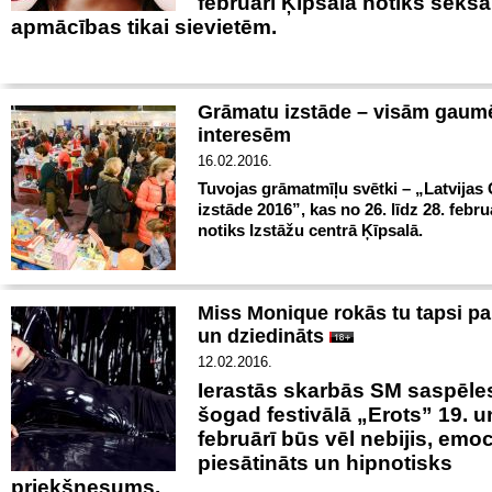
februārī Ķīpsalā notiks seksa
apmācības tikai sievietēm.
Grāmatu izstāde – visām gau
interesēm
16.02.2016.
Tuvojas grāmatmīļu svētki – „Latvijas
izstāde 2016”, kas no 26. līdz 28. febr
notiks Izstāžu centrā Ķīpsalā.
Miss Monique rokās tu tapsi pa
un dziedināts
12.02.2016.
Ierastās skarbās SM saspēles
šogad festivālā „Erots” 19. u
februārī būs vēl nebijis, emoc
piesātināts un hipnotisks
priekšnesums.