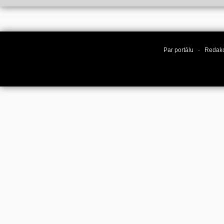
Par portālu
·
Redakc