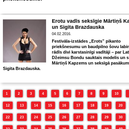
Erotu vadīs seksīgie Mārtiņš 
un Sigita Brazdauska
04.02.2016.
Festivāla-izstādes „Erots” pikanto
priekšnesumu un baudpilno šovu labir
rādīs divi karstasinīgi vadītāji – par La
Džeimsu Bondu sauktais modelis un s
Mārtiņš Kapzems un seksīgā pasākumu
Sigita Brazdauska.
1
2
3
4
5
6
7
8
9
10
12
13
14
15
16
17
18
19
20
22
23
24
25
26
27
28
29
30