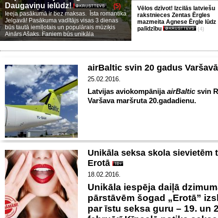
Daugaviņu ielūdz!
(5)
Vēlos dzīvot! Izcilās latviešu
Ieeja pasākumā ir bez maksas. Īsta romantika
rakstnieces Zentas Ērgles
Jelgavā! Pasākuma vadītājs visas 3 dienas
mazmeita Agnese Ērgle lūdz
būs tautā iemīļotais un populārais mūziķis
palīdzību
(4)
Ainārs Ašaks. Faniem būs unikāla
airBaltic svin 20 gadus Varšavā
25.02.2016.
Latvijas aviokompānija
airBaltic
svin R
Varšava maršruta 20.gadadienu.
Unikāla seksa skola sievietēm t
Erotā
18.02.2016.
Unikāla iespēja daiļā dzimu
pārstāvēm šogad „Erotā” izs
par īstu seksa guru – 19. un 