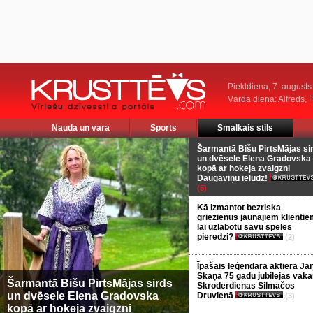
Piektdiena, 7. augusts
Vārda diena: Alfrēds, 
Nauda un vara
Sports
Smalkais stils
Šarmantā Bišu PirtsMājas si
un dvēsele Elena Gradovska
kopā ar hokeja zvaigzni
Daugaviņu ielūdz!
(5)
Kā izmantot bezriska
griezienus jaunajiem klientie
lai uzlabotu savu spēles
pieredzi?
(2)
Īpašais leģendārā aktiera Jā
Skaņa 75 gadu jubilejas vaka
Šarmantā Bišu PirtsMājas sirds
Skroderdienas Silmačos
un dvēsele Elena Gradovska
Druvienā
(3)
kopā ar hokeja zvaigzni