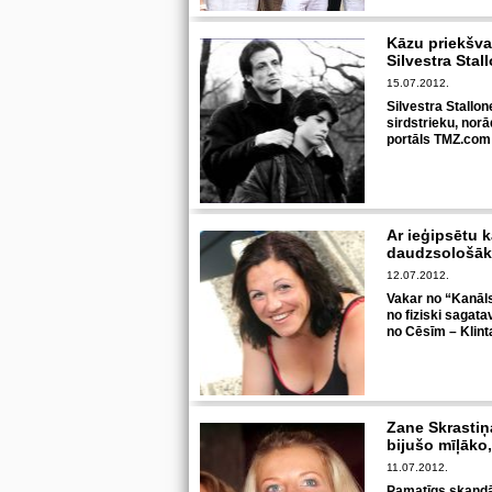
Kāzu priekšva
Silvestra Stal
15.07.2012.
Silvestra Stallo
sirdstrieku, norā
portāls TMZ.com
Ar ieģipsētu k
daudzsološāk
12.07.2012.
Vakar no “Kanāls
no fiziski sagat
no Cēsīm – Klint
Zane Skrastiņ
bijušo mīļāko
11.07.2012.
Pamatīgs skandā