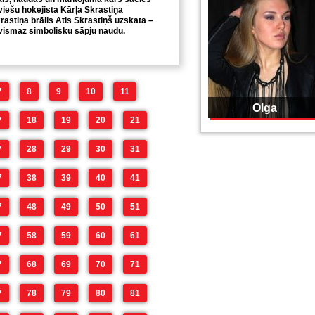
atviešu hokejista Kārļa Skrastiņa
rastiņa brālis Atis Skrastiņš uzskata –
i vismaz simbolisku sāpju naudu.
7
8
9
10
11
Olga
7
18
19
20
21
7
28
29
30
31
7
38
39
40
41
7
48
49
50
51
7
58
59
60
61
7
68
69
70
71
7
78
79
80
81