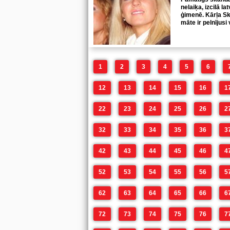
nelaiķa, izcilā l
ģimenē. Kārļa Sk
māte ir pelnījus
1
2
3
4
5
6
12
13
14
15
16
1
22
23
24
25
26
2
32
33
34
35
36
3
42
43
44
45
46
4
52
53
54
55
56
5
62
63
64
65
66
6
72
73
74
75
76
7