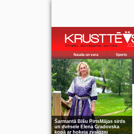
Nauda un vara
Sports
Šarmantā Bišu PirtsMājas sirds
un dvēsele Elena Gradovska
kopā ar hokeja zvaigzni