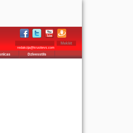
redakcija@krusttevs.com
snīcas
Dzīvesstils