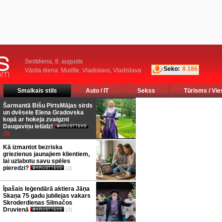
Sestdiena, 8. augusts
Seko:
8 186
Vārda diena: Mudīte, Vladislavs, Vladislava
Smalkais stils
Auto / IT
Sekss
Tūrisms / Vie
Šarmantā Bišu PirtsMājas sirds
un dvēsele Elena Gradovska
kopā ar hokeja zvaigzni
Daugaviņu ielūdz!
(5)
Kā izmantot bezriska
griezienus jaunajiem klientiem,
lai uzlabotu savu spēles
pieredzi?
(2)
Īpašais leģendārā aktiera Jāņa
Skaņa 75 gadu jubilejas vakars
Skroderdienas Silmačos
Druvienā
(3)