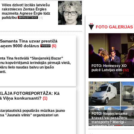
Vēlos dzīvot! Izcilās latviešu
rakstnieces Zentas Ērgles
mazmeita Agnese Ērgle lūdz
palīdzību
(4)
FOTO GALERIJAS
amanta Tīna uzvar prestižā
saņem 9000 dolārus
(6)
ta Tīna festivālā “Slavjanskij Bazar”
enu kopvērtējumā ierindojās pirmajā vietā,
FOTO: Hennessy XO
āru lielo naudas balvu un īpašo
pulcē Latvijas eliti
(32)
eti.
KLĀJA FOTOREPORTĀŽA: Kā
ā Viļņa konkursanti?
(1)
starptautiskā populārās mūzikas jauno
FOTO: Nepieciešams
rsa "Jaunais vilnis" organizatori un
kravas vai pasažieru
transports? Mierīgi -
ieskaties šeit
(35)