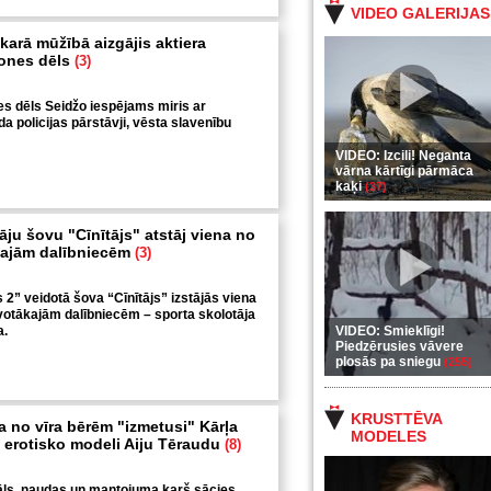
VIDEO GALERIJAS
karā mūžībā aizgājis aktiera
lones dēls
(3)
nes dēls Seidžo iespējams miris ar
da policijas pārstāvji, vēsta slavenību
VIDEO: Izcili! Neganta
vārna kārtīgi pārmāca
kaķi
(37)
āju šovu "Cīnītājs" atstāj viena no
ajām dalībniecēm
(3)
 2” veidotā šova “Cīnītājs” izstājās viena
avotākajām dalībniecēm – sporta skolotāja
a.
VIDEO: Smieklīgi!
Piedzērusies vāvere
plosās pa sniegu
(255)
KRUSTTĒVA
a no vīra bērēm "izmetusi" Kārļa
MODELES
, erotisko modeli Aiju Tēraudu
(8)
ls, naudas un mantojuma karš sācies