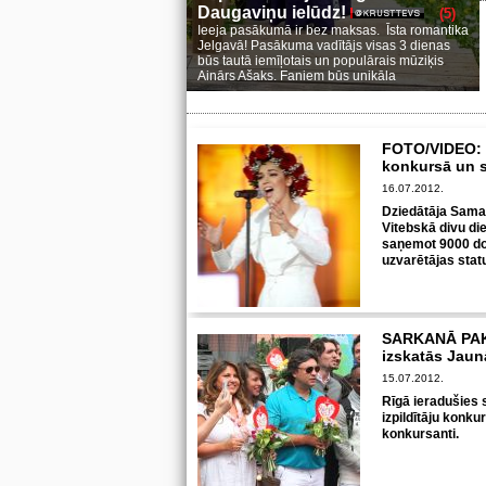
Daugaviņu ielūdz!
(5)
Ieeja pasākumā ir bez maksas. Īsta romantika
Jelgavā! Pasākuma vadītājs visas 3 dienas
būs tautā iemīļotais un populārais mūziķis
Ainārs Ašaks. Faniem būs unikāla
FOTO/VIDEO: S
konkursā un 
16.07.2012.
Dziedātāja Saman
Vitebskā divu di
saņemot 9000 dol
uzvarētājas statu
SARKANĀ PA
izskatās Jaun
15.07.2012.
Rīgā ieradušies 
izpildītāju konku
konkursanti.