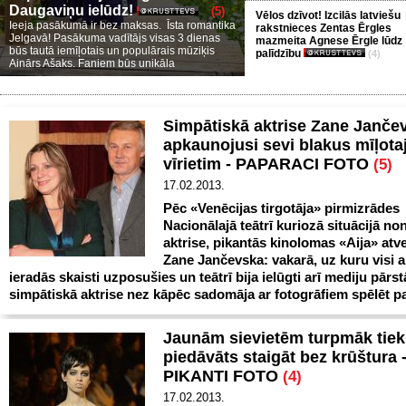
Daugaviņu ielūdz!
(5)
Vēlos dzīvot! Izcilās latviešu
Ieeja pasākumā ir bez maksas. Īsta romantika
rakstnieces Zentas Ērgles
Jelgavā! Pasākuma vadītājs visas 3 dienas
mazmeita Agnese Ērgle lūdz
būs tautā iemīļotais un populārais mūziķis
palīdzību
(4)
Ainārs Ašaks. Faniem būs unikāla
Simpātiskā aktrise Zane Janče
apkaunojusi sevi blakus mīļot
vīrietim - PAPARACI FOTO
(5)
17.02.2013.
Pēc «Venēcijas tirgotāja» pirmizrādes
Nacionālajā teātrī kuriozā situācijā no
aktrise, pikantās kinolomas «Aija» atv
Zane Jančevska: vakarā, uz kuru visi ak
ieradās skaisti uzposušies un teātrī bija ielūgti arī mediju pārstā
simpātiskā aktrise nez kāpēc sadomāja ar fotogrāfiem spēlēt p
Jaunām sievietēm turpmāk tiek
piedāvāts staigāt bez krūštura 
PIKANTI FOTO
(4)
17.02.2013.