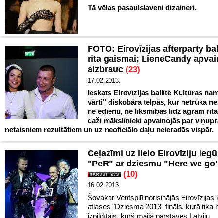
Tā vēlas pasaulslaveni dizaineri.
FOTO: Eirovīzijas afterparty ball
rīta gaismai; LieneCandy apvai
aizbrauc
(23)
17.02.2013.
Ieskats Eirovīzijas ballītē Kultūras na
vārti" diskobāra telpās, kur netrūka ne
ne ēdienu, ne līksmības līdz agram rīt
daži mākslinieki apvainojās par viņupr
netaisniem rezultātiem un uz neoficiālo daļu neieradās vispār.
Ceļazīmi uz lielo Eirovīziju ieg
"PeR" ar dziesmu "Here we go
(10)
16.02.2013.
Šovakar Ventspilī norisinājās Eirovīzijas
atlases "Dziesma 2013" fināls, kurā tika 
izpildītājs, kurš maijā pārstāvēs Latviju