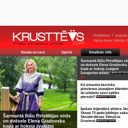
Piektdiena, 7. augusts
Vārda diena: Alfrēds, 
Nauda un vara
Sports
Smalkais stils
Šarmantā Bišu PirtsMājas si
un dvēsele Elena Gradovska
kopā ar hokeja zvaigzni
Daugaviņu ielūdz!
(5)
Kā izmantot bezriska
griezienus jaunajiem klientie
lai uzlabotu savu spēles
pieredzi?
(2)
Īpašais leģendārā aktiera Jā
Skaņa 75 gadu jubilejas vaka
Šarmantā Bišu PirtsMājas sirds
Skroderdienas Silmačos
un dvēsele Elena Gradovska
Druvienā
(3)
kopā ar hokeja zvaigzni