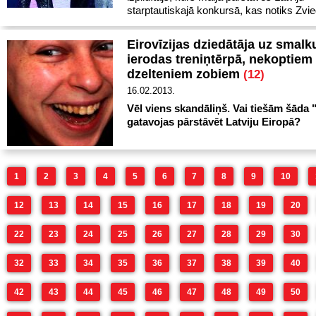
starptautiskajā konkursā, kas notiks Zvied
Eirovīzijas dziedātāja uz smalk
ierodas treniņtērpā, nekoptiem
dzelteniem zobiem
(12)
16.02.2013.
Vēl viens skandāliņš. Vai tiešām šāda
gatavojas pārstāvēt Latviju Eiropā?
1
2
3
4
5
6
7
8
9
10
12
13
14
15
16
17
18
19
20
22
23
24
25
26
27
28
29
30
32
33
34
35
36
37
38
39
40
42
43
44
45
46
47
48
49
50