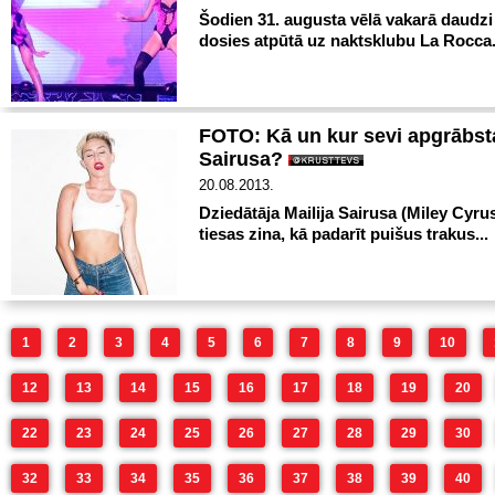
Šodien 31. augusta vēlā vakarā daudzi 
dosies atpūtā uz naktsklubu La Rocca
FOTO: Kā un kur sevi apgrābsta
Sairusa?
20.08.2013.
Dziedātāja Mailija Sairusa (Miley Cyru
tiesas zina, kā padarīt puišus trakus...
1
2
3
4
5
6
7
8
9
10
12
13
14
15
16
17
18
19
20
22
23
24
25
26
27
28
29
30
32
33
34
35
36
37
38
39
40