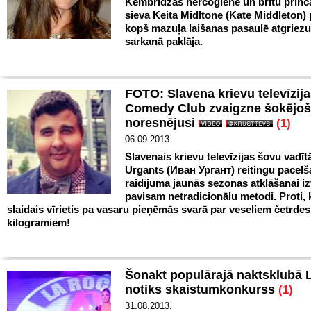
Kembridžas hercogiene un britu prinč
sieva Keita Midltone (Kate Middleton) 
kopš mazuļa laišanas pasaulē atgriezu
sarkanā paklāja.
FOTO: Slavena krievu televīzij
Comedy Club zvaigzne šokējoš
noresnējusi
(1)
06.09.2013.
Slavenais krievu televīzijas šovu vadīt
Urgants (
Иван Урган
т
) reitingu pacel
raidījuma jaunās sezonas atklāšanai iz
pavisam netradicionālu metodi. Proti, 
slaidais vīrietis pa vasaru pieņēmās svarā par veseliem četrde
kilogramiem!
Šonakt populārajā naktsklubā 
notiks skaistumkonkurss
(1)
31.08.2013.