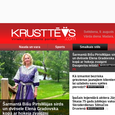
Svētdiena, 9. augusts
Vārda diena: Madara
Nauda un vara
Sports
Smalkais stils
Šarmantā Bišu PirtsMājas si
un dvēsele Elena Gradovska
kopā ar hokeja zvaigzni
Daugaviņu ielūdz!
(5)
Kā izmantot bezriska
griezienus jaunajiem klientie
lai uzlabotu savu spēles
pieredzi?
(2)
Īpašais leģendārā aktiera Jā
Skaņa 75 gadu jubilejas vaka
Šarmantā Bišu PirtsMājas sirds
Skroderdienas Silmačos
un dvēsele Elena Gradovska
Druvienā
(3)
kopā ar hokeja zvaigzni