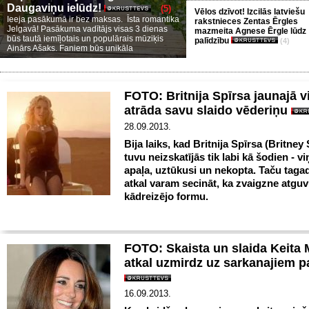
Daugaviņu ielūdz!
(5)
Vēlos dzīvot! Izcilās latviešu
Ieeja pasākumā ir bez maksas. Īsta romantika
rakstnieces Zentas Ērgles
Jelgavā! Pasākuma vadītājs visas 3 dienas
mazmeita Agnese Ērgle lūdz
būs tautā iemīļotais un populārais mūziķis
palīdzību
(4)
Ainārs Ašaks. Faniem būs unikāla
FOTO: Britnija Spīrsa jaunajā v
atrāda savu slaido vēderiņu
28.09.2013.
Bija laiks, kad Britnija Spīrsa (Britney
tuvu neizskatījās tik labi kā šodien - vi
apaļa, uztūkusi un nekopta. Taču tagad
atkal varam secināt, ka zvaigzne atgu
kādreizējo formu.
FOTO: Skaista un slaida Keita 
atkal uzmirdz uz sarkanajiem p
16.09.2013.