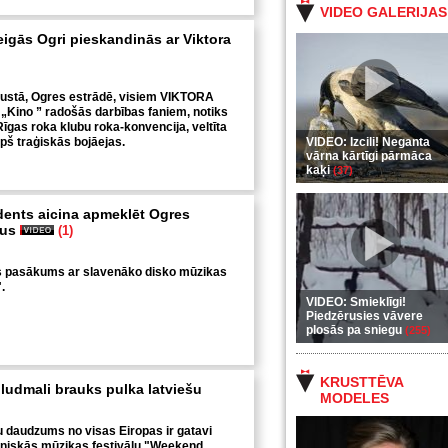
VIDEO GALERIJAS
eigās Ogri pieskandinās ar Viktora
gustā, Ogres estrādē, visiem VIKTORA
Kino ” radošās darbības faniem, notiks
īgas roka klubu roka-konvencija, veltīta
pš traģiskās bojāejas.
VIDEO: Izcili! Neganta
vārna kārtīgi pārmāca
kaķi
(37)
idents aicina apmeklēt Ogres
kus
(1)
jis pasākums ar slavenāko disko mūzikas
.
VIDEO: Smieklīgi!
Piedzērusies vāvere
plosās pa sniegu
(255)
KRUSTTĒVA
ludmali brauks pulka latviešu
MODELES
 daudzums no visas Eiropas ir gatavi
oniskās mūzikas festivālu "Weekend