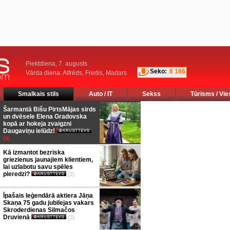
Piektdiena, 7. augusts
Seko:
8 186
Vārda diena: Alfrēds, Fredis, Madars
Smalkais stils
Auto / IT
Sekss
Tūrisms / Vie
Šarmantā Bišu PirtsMājas sirds
un dvēsele Elena Gradovska
kopā ar hokeja zvaigzni
Daugaviņu ielūdz!
(5)
Kā izmantot bezriska
griezienus jaunajiem klientiem,
lai uzlabotu savu spēles
pieredzi?
(2)
Īpašais leģendārā aktiera Jāņa
Skaņa 75 gadu jubilejas vakars
Skroderdienas Silmačos
Druvienā
(3)