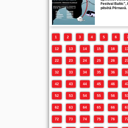
Festival Baltic", 
pilsētā Pērnavā.
1
2
3
4
5
6
12
13
14
15
16
1
22
23
24
25
26
2
32
33
34
35
36
3
42
43
44
45
46
4
52
53
54
55
56
5
62
63
64
65
66
6
72
73
74
75
76
7