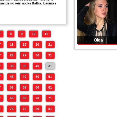
kas pirmo reizi notiks Baltijā, Igaunijas
7
8
9
10
11
Olga
7
18
19
20
21
7
28
29
30
31
7
38
39
40
41
7
48
49
50
51
7
58
59
60
61
7
68
69
70
71
7
78
79
80
81