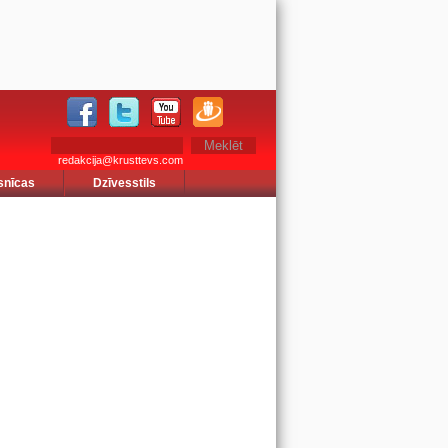
redakcija@krusttevs.com
snīcas
Dzīvesstils