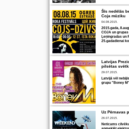
Šīs nedēlās b
Coja mūziku
04.08.2015.
2015.gada, 8.au
COJA un grupas „
Ļeņingradas un R
25.gadadienai ko
Latvijas Prez
pilsētas svēt
29.07.2015.
Latvijā vēl nebi
grupu "Boney M"
Uz Pērnavas p
26.07.2015.
Neticams cilvēku
apmeklēt elektr