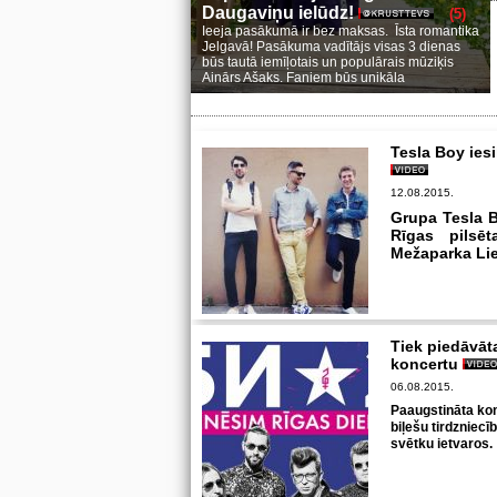
Daugaviņu ielūdz!
(5)
Ieeja pasākumā ir bez maksas. Īsta romantika
Jelgavā! Pasākuma vadītājs visas 3 dienas
būs tautā iemīļotais un populārais mūziķis
Ainārs Ašaks. Faniem būs unikāla
Tesla Boy ies
12.08.2015.
Grupa Tesla B
Rīgas pilsē
Mežaparka Lie
Tiek piedāvāta
koncertu
06.08.2015.
Paaugstināta kom
biļešu tirdzniecī
svētku ietvaros.