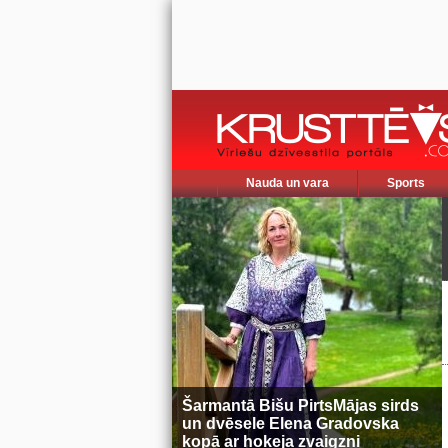
Nauda un vara
Sports
Šarmantā Bišu PirtsMājas sirds
un dvēsele Elena Gradovska
kopā ar hokeja zvaigzni