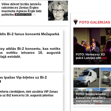
Vēlos dzīvot! Izcilās latviešu
rakstnieces Zentas Ērgles
mazmeita Agnese Ērgle lūdz
palīdzību
(4)
FOTO GALERIJAS
ildīs Bi-2 fanus koncertā Mežaparkā
oy atklās Bi-2 koncertu, kas notiks
tas svētku ietvaros 16. augustā
FOTO: Hennessy XO
lajā estrādē.
pulcē Latvijas eliti
(32)
s īpašas Vip-biļetes uz Bi-2
forta cienītājiem, tiek uzsākta VIP Zonas
FOTO: Nepieciešams
ba uz Bi2 koncertu 16. augustā pilsētas
kravas vai pasažieru
transports? Mierīgi -
ieskaties šeit
(35)