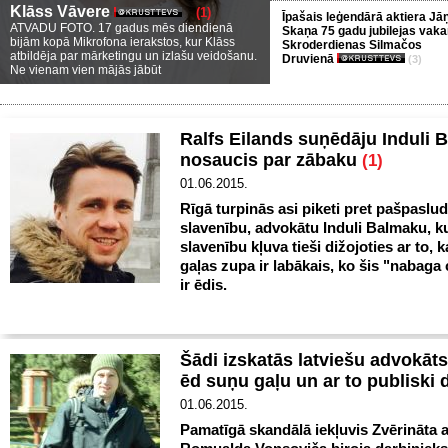
Klāss Vāvere
(1)
Īpašais leģendārā aktiera Jā
ATVADU FOTO. 17 gadus mēs diendienā
Skaņa 75 gadu jubilejas vaka
bijām kopā Mikrofona ierakstos, kur Klāss
Skroderdienas Silmačos
atbildēja par mārketingu un izlašu veidošanu.
Druvienā
(3)
Ne vienam vien mājās jābūt
Ralfs Eilands suņēdāju Induli 
nosaucis par zābaku
(1)
01.06.2015.
Rīgā turpinās asi piketi pret pašpaslu
slavenību, advokātu Induli Balmaku, k
slavenību kļuva tieši dižojoties ar to, 
gaļas zupa ir labākais, ko šis "nabaga 
ir ēdis.
Šādi izskatās latviešu advokāts
ēd suņu gaļu un ar to publiski 
01.06.2015.
Pamatīgā skandālā iekļuvis Zvērināta 