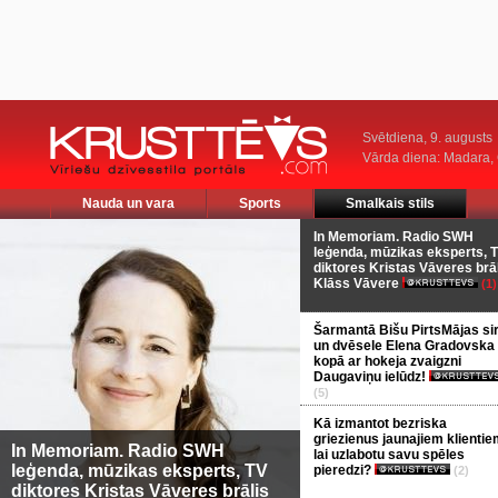
Svētdiena, 9. augusts
Vārda diena: Madara
Nauda un vara
Sports
Smalkais stils
In Memoriam. Radio SWH
leģenda, mūzikas eksperts, 
diktores Kristas Vāveres brā
Klāss Vāvere
(1)
Šarmantā Bišu PirtsMājas si
un dvēsele Elena Gradovska
kopā ar hokeja zvaigzni
Daugaviņu ielūdz!
(5)
Kā izmantot bezriska
griezienus jaunajiem klientie
In Memoriam. Radio SWH
lai uzlabotu savu spēles
leģenda, mūzikas eksperts, TV
pieredzi?
(2)
diktores Kristas Vāveres brālis