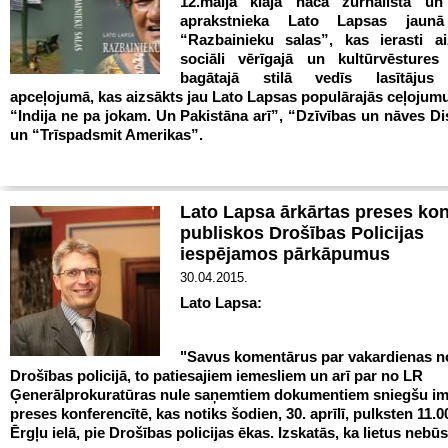
12.maijā klajā nāca žurnālista un
aprakstnieka Lato Lapsas jaun
“Razbainieku salas”, kas ierasti aiz
sociāli vērīgajā un kultūrvēsture
bagātajā stilā vedīs lasītājus
apceļojumā, kas aizsākts jau Lato Lapsas populārajās ceļojum
“Indija ne pa jokam. Un Pakistāna arī”, “Dzīvības un nāves D
un “Trīspadsmit Amerikas”.
Lato Lapsa ārkārtas preses ko
publiskos Drošības Policijas
iespējamos pārkāpumus
30.04.2015.
Lato Lapsa:
"Savus komentārus par vakardienas 
Drošības policijā, to patiesajiem iemesliem un arī par no LR
Ģenerālprokuratūras nule saņemtiem dokumentiem sniegšu im
preses konferencītē, kas notiks šodien, 30. aprīlī, pulksten 11.0
Ērgļu ielā, pie Drošības policijas ēkas. Izskatās, ka lietus nebūs