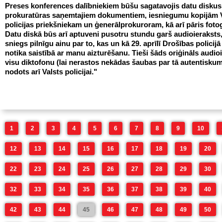
Preses konferences dalībniekiem būšu sagatavojis datu diskus
prokuratūras saņemtajiem dokumentiem, iesniegumu kopijām 
policijas priekšniekam un ģenerālprokuroram, kā arī pāris foto
Datu diskā būs arī aptuveni pusotru stundu garš audioieraksts
sniegs pilnīgu ainu par to, kas un kā 29. aprīlī Drošības policijā
notika saistībā ar manu aizturēšanu. Tieši šāds oriģināls audio
visu diktofonu (lai nerastos nekādas šaubas par tā autentiskum
nodots arī Valsts policijai."
1
2
3
4
5
6
7
8
9
10
12
13
14
15
16
17
18
19
20
22
23
24
25
26
27
28
29
30
32
33
34
35
36
37
38
39
40
42
43
44
45
46
47
48
49
50