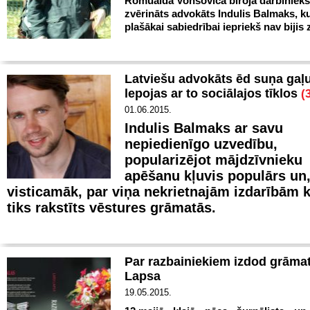
Romualda Vonsoviča biroja darbinieks
zvērināts advokāts Indulis Balmaks, k
plašākai sabiedrībai iepriekš nav bijis
Latviešu advokāts ēd suņa gaļ
lepojas ar to sociālajos tīklos
(
01.06.2015.
Indulis Balmaks ar savu
nepiedienīgo uzvedību,
popularizējot mājdzīvnieku
apēšanu kļuvis populārs un
visticamāk, par viņa nekrietnajām izdarībām 
tiks rakstīts vēstures grāmatās.
Par razbainiekiem izdod grāma
Lapsa
19.05.2015.