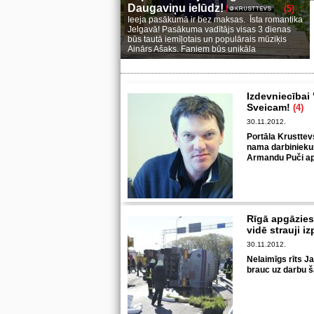
Daugaviņu ielūdz!
(5)
Ieeja pasākumā ir bez maksas. Īsta romantika
Jelgavā! Pasākuma vadītājs visas 3 dienas
būs tautā iemīļotais un populārais mūziķis
Ainārs Ašaks. Faniem būs unikāla
Izdevniecībai
Sveicam!
(4)
30.11.2012.
Portāla Krusttev
nama darbinieku
Armandu Puči apa
Rīgā apgāzies
vidē strauji 
30.11.2012.
Nelaimīgs rīts J
brauc uz darbu š