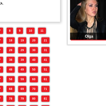
A.
7
8
9
10
11
Olga
7
18
19
20
21
7
28
29
30
31
7
38
39
40
41
7
48
49
50
51
7
58
59
60
61
7
68
69
70
71
7
78
79
80
81