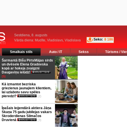
Sestdiena, 8. augusts
Seko:
8 186
Vārda diena: Mudīte, Vladislavs, Vladislava
Smalkais stils
Auto / IT
Sekss
Tūrisms / Vie
Šarmantā Bišu PirtsMājas sirds
un dvēsele Elena Gradovska
kopā ar hokeja zvaigzni
Daugaviņu ielūdz!
(5)
Kā izmantot bezriska
griezienus jaunajiem klientiem,
lai uzlabotu savu spēles
pieredzi?
(2)
Īpašais leģendārā aktiera Jāņa
Skaņa 75 gadu jubilejas vakars
Skroderdienas Silmačos
Druvienā
(3)