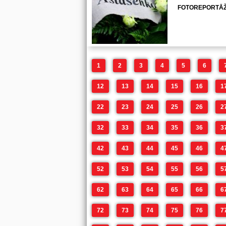
FOTOREPORTĀŽ
1
2
3
4
5
6
12
13
14
15
16
1
22
23
24
25
26
2
32
33
34
35
36
3
42
43
44
45
46
4
52
53
54
55
56
5
62
63
64
65
66
6
72
73
74
75
76
7