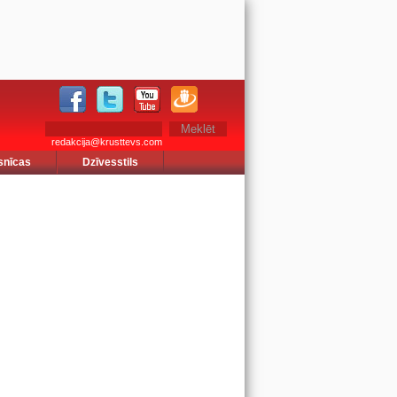
redakcija@krusttevs.com
snīcas
Dzīvesstils