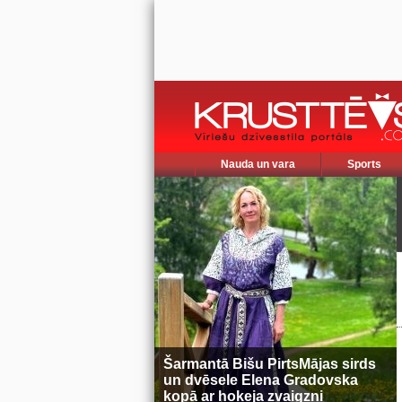
Nauda un vara
Sports
Šarmantā Bišu PirtsMājas sirds
un dvēsele Elena Gradovska
kopā ar hokeja zvaigzni