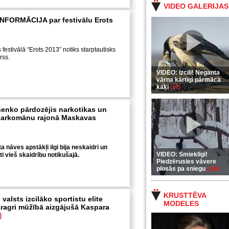
VIDEO GALERIJAS
NFORMĀCIJA par festivālu Erots
 festivālā “Erots 2013” notiks starptautisks
rss.
VIDEO: Izcili! Neganta
vārna kārtīgi pārmāca
kaķi
(37)
enko pārdozējis narkotikas un
 narkomānu rajonā Maskavas
ta nāves apstākļi ilgi bija neskaidri un
VIDEO: Smieklīgi!
sti vieš skaidrību notikušajā.
Piedzērusies vāvere
plosās pa sniegu
(255)
KRUSTTĒVA
valsts izcilāko sportistu elite
MODELES
ragri mūžībā aizgājušā Kaspara
)