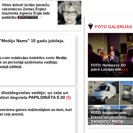
Vēlos dzīvot! Izcilās latviešu
rakstnieces Zentas Ērgles
mazmeita Agnese Ērgle lūdz
palīdzību
(4)
FOTO GALERIJAS
 "Mediju Nams" 10 gadu jubileja.
s.com redakcijas kolektīvs sveic Mediju
s un personīgi uzņēmuma vadītāju
FOTO: Hennessy XO
ļajā jubilejā.
pulcē Latvijas eliti
(32)
 dīzeļdegvielas vedējs; uz ceļa un
izplūst degviela PAPILDINĀTA 9.30
(5)
aunciema gatves iedzīvotājiem un tiem, kuri
FOTO: Nepieciešams
ai ceļa posmā.
kravas vai pasažieru
transports? Mierīgi -
ieskaties šeit
(35)