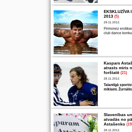
EKSKLUZĪVA I
2013
(5)
29.11.2012.
Pirmoreiz erotikas
club dance konku
Kaspars Astaš
atrasts miris
forštatē
(21)
28.11.2012.
Talantīgā sportis
mīklaini. Žurnāli
Slavenības un 
atvadās no pā
Astašenko
(19
28.11.2012.